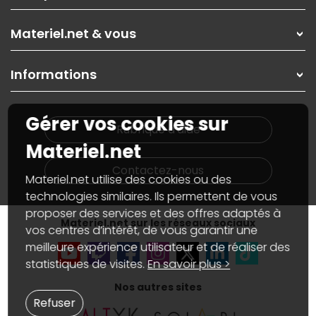
Les magasins Materiel.net
Rubrique d'aide / FAQ
Nos solutions pour les pros
Materiel.net & vous
Paiement, livraison
Contactez-nous
Garanties
,
Pack Zen
On répare votre PC portable
SAV, demander un retour
Informations
On rachète votre carte graphique
Informations
PC sur mesure : Votre RDV personnalisé
Guides d'achats et tutoriels
Plan du site
Notre démarche écologique
Gérer vos cookies sur
Nos marques
Materiel.net recrute
Rubrique d'aide
Conditions générales de vente
Notre programme d'affiliation
Materiel.net
Marketplace
Partenariat & Sponsoring
Informations légales
Contactez-nous
Materiel.net utilise des cookies ou des
Données personnelles
et
cookies
Gérer vos cookies
technologies similaires. Ils permettent de vous
Accessibilité : non conforme
proposer des services et des offres adaptés à
Materiel.net sur les réseaux sociaux
vos centres d’intérêt, de vous garantir une
meilleure expérience utilisateur et de réaliser des
statistiques de visites.
En savoir plus >
Nos autres sites
Refuser