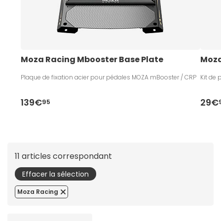
Moza Racing Mbooster Base Plate
Moza
Plaque de fixation acier pour pédales MOZA mBooster / CRP
Kit de
139€
29€
95
11 articles correspondant
Effacer la sélection
Moza Racing