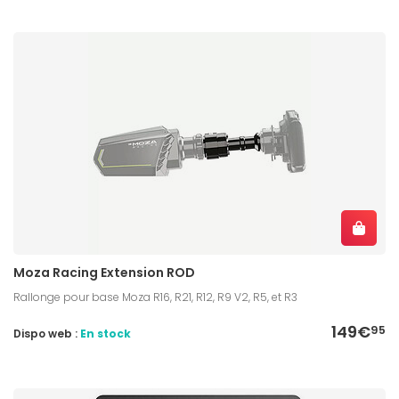
Moza Racing Extension ROD
Rallonge pour base Moza R16, R21, R12, R9 V2, R5, et R3
149€
95
Dispo web :
En stock