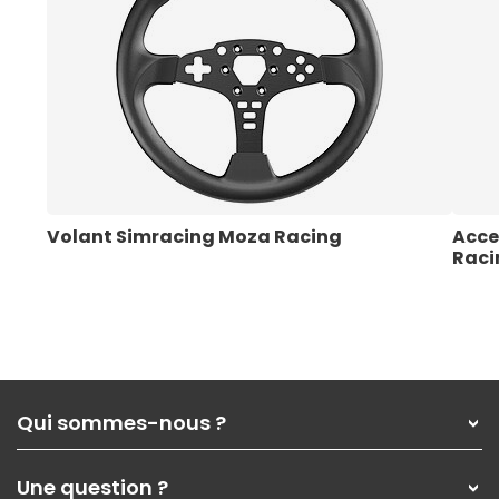
Volant Simracing Moza Racing
Acce
Raci
Qui sommes-nous ?
Qui sommes-nous ?
Une question ?
Nos services