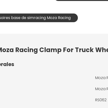
soires base de simracing Moza Racing
 Moza Racing Clamp For Truck Wh
érales
Moza R
Moza 
RS062