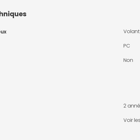
chniques
Volant
eux
PC
Non
2 anné
Voir l