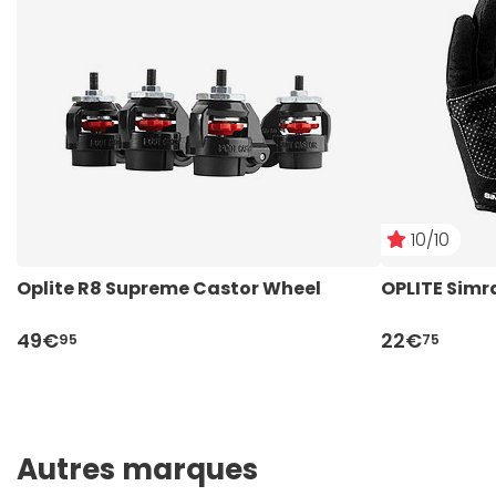
10/10
Oplite R8 Supreme Castor Wheel
OPLITE Simra
49€
22€
95
75
Autres marques