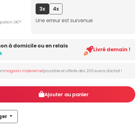
3x
4x
Une erreur est survenue
ipation 0€
07
son à domicile ou en relais
Livré demain !
k
 en
magasin materiel.net
possible et offerte dès 200 euros d'achat !
Ajouter au panier
ger