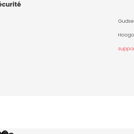
écurité
Gudsen
Hoogoo
suppo