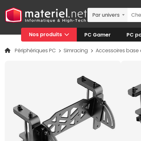
Par univers
Nos produits
PC Gamer
PC po
Périphériques PC
Simracing
Accessoires base 