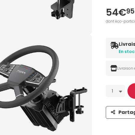
54€
95
dont éco-partic
Livrai
En stoc
Livraison
Quantité
1
Parta