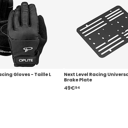
cing Gloves - Taille L
Next Level Racing Univers
Brake Plate
49€
94