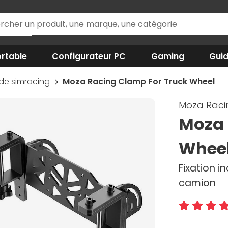
rtable
Configurateur PC
Gaming
Gui
de simracing
Moza Racing Clamp For Truck Wheel
Moza Raci
Moza 
Whee
Fixation i
camion