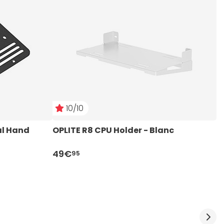
10/10
al Hand 
OPLITE R8 CPU Holder - Blanc
N
49€
1
95