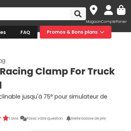
Magasin
Compte
Panier
des
FAQ
Promos & Bons plans
ng
Racing Clamp For Truck
l
nclinable jusqu'à 75° pour simulateur de
1 avis
Posez votre question
Alerte baisse de prix