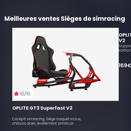
Meilleures ventes Sièges de simracing
OPLI
V2
Support
carbo
169
10/10
OPLITE GT3 Superfast V2
Cockpit simracing, Siège baquet inclus,
châssis acier, revêtement similicuir