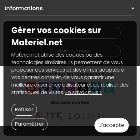
On répare votre PC portable
SAV, demander un retour
Informations
On rachète votre carte graphique
Informations
PC sur mesure : Votre RDV personnalisé
Guides d'achats et tutoriels
Plan du site
Notre démarche écologique
Gérer vos cookies sur
Nos marques
Materiel.net recrute
Rubrique d'aide
Conditions générales de vente
Notre programme d'affiliation
Materiel.net
Marketplace
Partenariat & Sponsoring
Informations légales
Contactez-nous
Materiel.net utilise des cookies ou des
Données personnelles
et
cookies
Gérer vos cookies
technologies similaires. Ils permettent de vous
Accessibilité : non conforme
proposer des services et des offres adaptés à
Materiel.net sur les réseaux sociaux
vos centres d’intérêt, de vous garantir une
meilleure expérience utilisateur et de réaliser des
statistiques de visites.
En savoir plus >
Nos autres sites
Refuser
Paramétrer
J'accepte