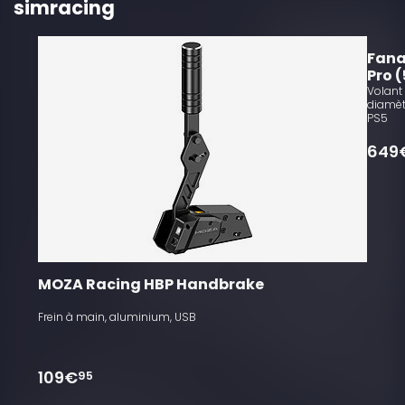
simracing
Fana
Pro 
Volant 
diamèt
PS5
649
MOZA Racing HBP Handbrake
Frein à main, aluminium, USB
109€
95