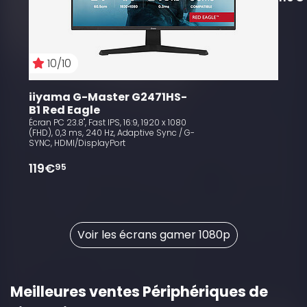
10/10
iiyama G-Master G2471HS-
B1 Red Eagle
Écran PC 23.8", Fast IPS, 16:9, 1920 x 1080
(FHD), 0,3 ms, 240 Hz, Adaptive Sync / G-
SYNC, HDMI/DisplayPort
119€
95
Voir les écrans gamer 1080p
Meilleures ventes Périphériques de