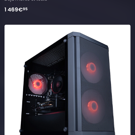
1 469€
95