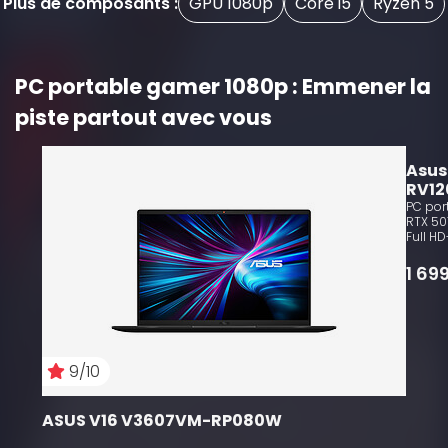
Plus de composants :
GPU 1080p
Core i5
Ryzen 5
PC portable gamer 1080p : Emmener la
piste partout avec vous
10
Asus
RV12
PC por
RTX 507
Full HD
1 69
9/10
ASUS V16 V3607VM-RP080W