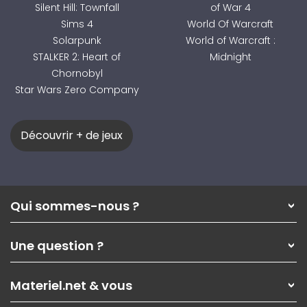
Silent Hill: Townfall
of War 4
Sims 4
World Of Warcraft
Solarpunk
World of Warcraft :
STALKER 2: Heart of
Midnight
Chornobyl
Star Wars Zero Company
Découvrir + de jeux
Qui sommes-nous ?
Qui sommes-nous ?
Une question ?
Nos services
Les magasins Materiel.net
Rubrique d'aide / FAQ
Nos solutions pour les pros
Materiel.net & vous
Paiement, livraison
Contactez-nous
Garanties
,
Pack Zen