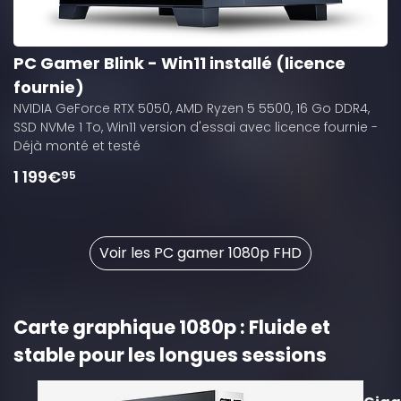
PC Gamer Blink - Win11 installé (licence
fournie)
NVIDIA GeForce RTX 5050, AMD Ryzen 5 5500, 16 Go DDR4,
SSD NVMe 1 To, Win11 version d'essai avec licence fournie -
Déjà monté et testé
1 199€
95
Voir les PC gamer 1080p FHD
Carte graphique 1080p : Fluide et
stable pour les longues sessions
10