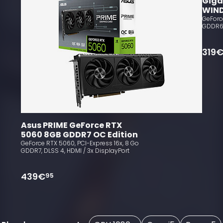
Giga
WIN
GeForc
GDDR6,
319
Asus PRIME GeForce RTX 
5060 8GB GDDR7 OC Edition
GeForce RTX 5060, PCI-Express 16x, 8 Go
GDDR7, DLSS 4, HDMI / 3x DisplayPort
439€
95