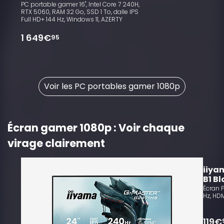
PC portable gamer 16", Intel Core 7 240H,
RTX 5060, RAM 32 Go, SSD 1 To, dalle IPS
Full HD+ 144 Hz, Windows 11, AZERTY
1 649€
95
Voir les PC portables gamer 1080p
Écran gamer 1080p : Voir chaque
virage clairement
10
iiya
B1 B
Écran P
Hz, HD
119€