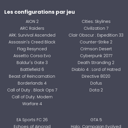
Les configurations par jeu
AION 2
Cities: Skylines
ARC Raiders
Civilization 7
ARK: Survival Ascended
Clair Obscur : Expedition 33
Assassin's Creed Black
Counter-Strike 2
Flag Resynced
Crimson Desert
Assetto Corsa Evo
Cyberpunk 2077
Baldur's Gate 3
Death Stranding 2
Battlefield 6
Diablo 4 : Lord of Hatred
Beast of Reincarnation
Directive 8020
Borderlands 4
Dofus
Call of Duty : Black Ops 7
Dota 2
Call of Duty: Modern
Warfare 4
EA Sports FC 26
GTA 5
Echoes of Aincrad
Halo: Campaign Evolved