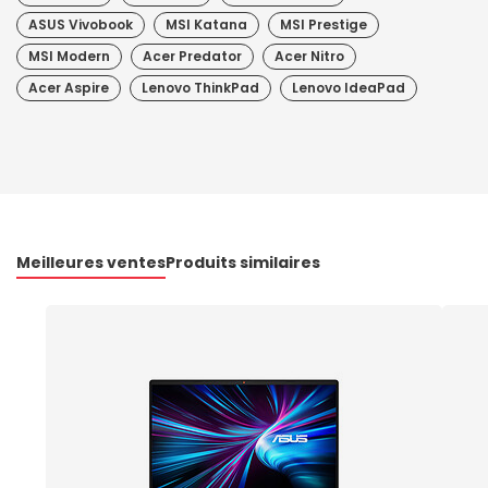
ASUS Vivobook
MSI Katana
MSI Prestige
MSI Modern
Acer Predator
Acer Nitro
Acer Aspire
Lenovo ThinkPad
Lenovo IdeaPad
Meilleures ventes
Produits similaires