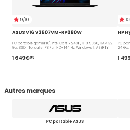
9/10
10
ASUS V16 V3607VM-RP080W
HP H
PC portable gamer 16", Intel Core 7 240H, RTX 5060, RAM 32
PC port
Go, SSD 1 To, dalle IPS Full HD+ 144 Hz, Windows 11, AZERTY
24 Go, 
1 649€
1 49
95
Autres marques
PC portable ASUS