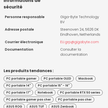
Informations de
sécurité
Personne responsable
Giga-Byte Technology
BV
Adresse postale
Steenoven 24, 5626 DK
Eindhoven, Netherlands
Courrier électronique
EU.grp@gigabyte.com
Documentation
Consulter la
documentation
Les produits tendances :
PC portable gamer
PC portable OLED
Macbook
PC portable 14"
PC portable 15" - 16"
PC portable 17"
Notebook
PC portable RTX 50 series
PC portable gamer pas cher
PC portable pas cher
ASUS ROG
ASUS TUF
ASUS Zenbook