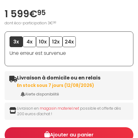
1 599€
95
dont éco-participation 3€
98
3x
4x
10x
12x
24x
Une erreur est survenue
Livraison à domicile ou en relais
En stock sous 7 jours (12/08/2026)
Alerte disponibilité
Livraison en
magasin materiel.net
possible et offerte dès
200 euros d'achat !
Ajouter au panier