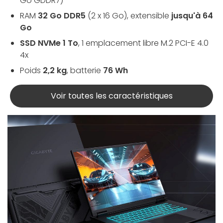
Go GDDR7)
RAM
32 Go DDR5
(2 x 16 Go), extensible
jusqu'à 64
Go
SSD NVMe 1 To
, 1 emplacement libre M.2 PCI-E 4.0
4x
Poids
2,2 kg
, batterie
76 Wh
Voir toutes les caractéristiques