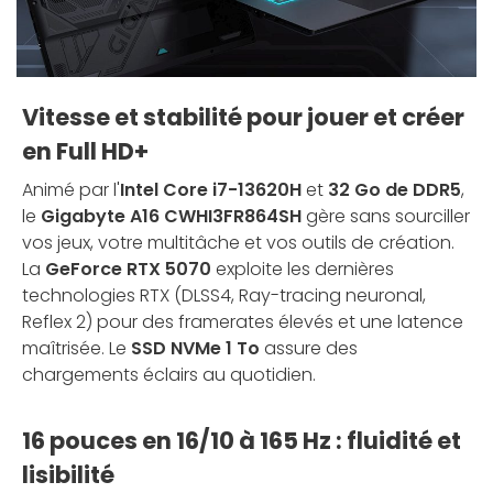
Vitesse et stabilité pour jouer et créer
en Full HD+
Animé par l'
Intel Core i7-13620H
et
32 Go de DDR5
,
le
Gigabyte A16 CWHI3FR864SH
gère sans sourciller
vos jeux, votre multitâche et vos outils de création.
La
GeForce RTX 5070
exploite les dernières
technologies RTX (DLSS4, Ray-tracing neuronal,
Reflex 2) pour des framerates élevés et une latence
maîtrisée. Le
SSD NVMe 1 To
assure des
chargements éclairs au quotidien.
16 pouces en 16/10 à 165 Hz : fluidité et
lisibilité