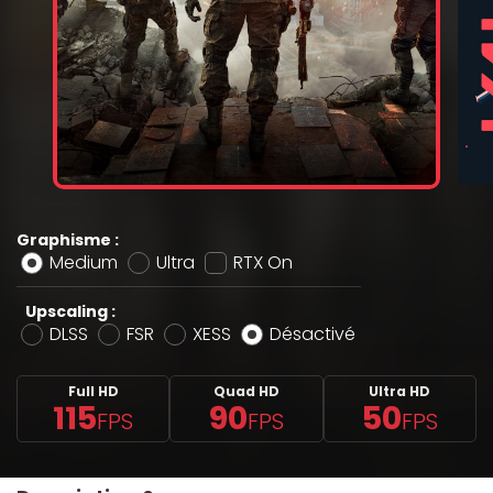
Graphisme :
Medium
Ultra
RTX On
Upscaling :
DLSS
FSR
XESS
Désactivé
Full HD
Quad HD
Ultra HD
115
90
50
FPS
FPS
FPS