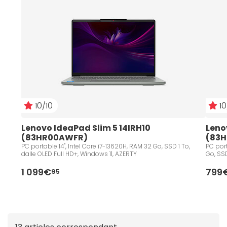
confiance et de qualité,
Materiel.net est réparateur
agréé de la marque Lenovo
sur les gammes
Think
et
Idea
.
10/10
10
Lenovo IdeaPad Slim 5 14IRH10 
Leno
(83HR00AWFR)
(83H
PC portable 14", Intel Core i7-13620H, RAM 32 Go, SSD 1 To,
PC port
dalle OLED Full HD+, Windows 11, AZERTY
Go, SSD
1 099€
799
95