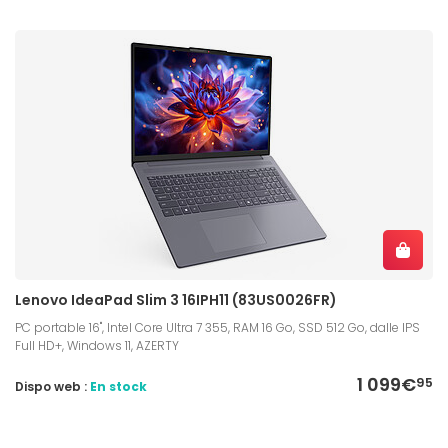
Lenovo IdeaPad Slim 3 16IPH11 (83US0026FR)
PC portable 16", Intel Core Ultra 7 355, RAM 16 Go, SSD 512 Go, dalle IPS
Full HD+, Windows 11, AZERTY
1 099€
95
Dispo web :
En stock