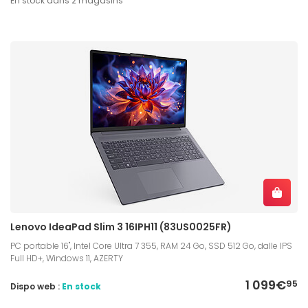
En stock dans 2 magasins
Lenovo IdeaPad Slim 3 16IPH11 (83US0025FR)
PC portable 16", Intel Core Ultra 7 355, RAM 24 Go, SSD 512 Go, dalle IPS
Full HD+, Windows 11, AZERTY
1 099€
95
Dispo web :
En stock