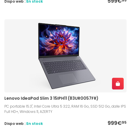
599€
95
Dispo web :
En stock
Lenovo IdeaPad Slim 3 15IPH11 (83UR0057FR)
PC portable 15.3", Intel Core Ultra 5 322, RAM 16 Go, SSD 512 Go, dalle IPS
Full HD+, Windows 11, AZERTY
999€
95
Dispo web :
En stock