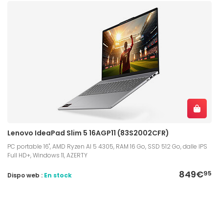
Lenovo IdeaPad Slim 5 16AGP11 (83S2002CFR)
PC portable 16", AMD Ryzen AI 5 4305, RAM 16 Go, SSD 512 Go, dalle IPS
Full HD+, Windows 11, AZERTY
849€
95
Dispo web :
En stock