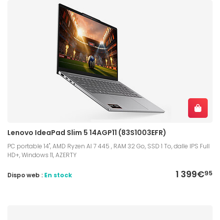
Lenovo IdeaPad Slim 5 14AGP11 (83S1003EFR)
PC portable 14", AMD Ryzen AI 7 445 , RAM 32 Go, SSD 1 To, dalle IPS Full
HD+, Windows 11, AZERTY
1 399€
95
Dispo web :
En stock