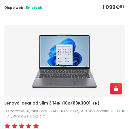
1 099€
95
Dispo web :
En stock
Lenovo IdeaPad Slim 3 14IRH10R (83K3001FFR)
PC portable 14", Intel Core 7 240H, RAM 16 Go, SSD 512 Go, dalle OLED Full
HD+, Windows 11, AZERTY