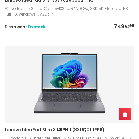
PC portable 17.3", Intel Core i5-1335U, RAM 8 Go, SSD 512 Go, dalle IPS
Full HD, Windows 11, AZERTY
749€
95
Dispo web :
En stock
Lenovo IdeaPad Slim 3 14IPH11 (83UQ001PFR)
PC portable 16", Intel Core Ultra 5 322, RAM 16 Go, SSD 512 Go, dalle IPS