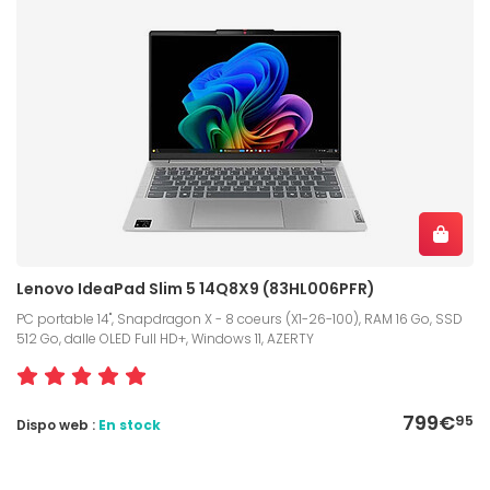
Lenovo IdeaPad Slim 5 14Q8X9 (83HL006PFR)
PC portable 14", Snapdragon X - 8 coeurs (X1-26-100), RAM 16 Go, SSD
512 Go, dalle OLED Full HD+, Windows 11, AZERTY
799€
95
Dispo web :
En stock