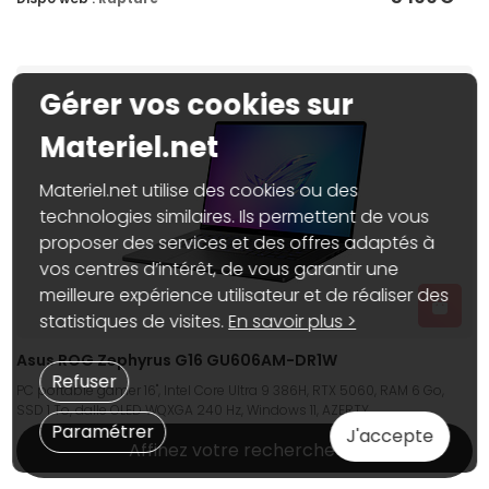
Gérer vos cookies sur
Materiel.net
Materiel.net utilise des cookies ou des
technologies similaires. Ils permettent de vous
proposer des services et des offres adaptés à
vos centres d’intérêt, de vous garantir une
meilleure expérience utilisateur et de réaliser des
statistiques de visites.
En savoir plus >
Asus ROG Zephyrus G16 GU606AM-DR1W
Refuser
PC portable gamer 16", Intel Core Ultra 9 386H, RTX 5060, RAM 6 Go,
SSD 1 To, dalle OLED WQXGA 240 Hz, Windows 11, AZERTY
Paramétrer
J'accepte
Affinez votre recherche
3 599€
95
Dispo web :
Rupture