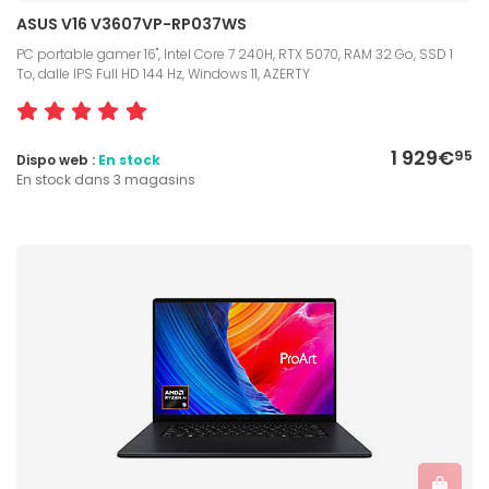
ASUS V16 V3607VP-RP037WS
PC portable gamer 16", Intel Core 7 240H, RTX 5070, RAM 32 Go, SSD 1
To, dalle IPS Full HD 144 Hz, Windows 11, AZERTY
1 929€
95
Dispo web :
En stock
En stock dans 3 magasins