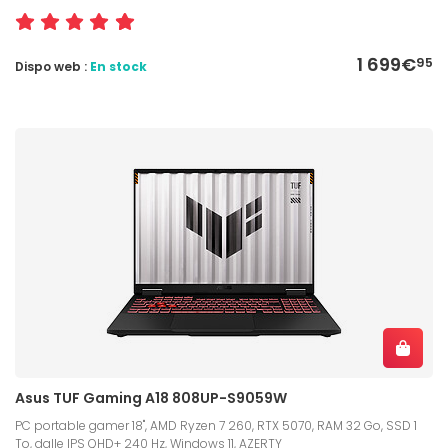
1 699€
95
Dispo web :
En stock
Asus TUF Gaming A18 808UP-S9059W
PC portable gamer 18", AMD Ryzen 7 260, RTX 5070, RAM 32 Go, SSD 1
To, dalle IPS QHD+ 240 Hz, Windows 11, AZERTY