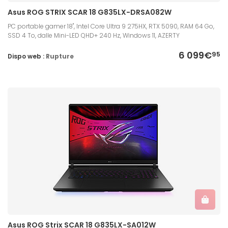
Asus ROG STRIX SCAR 18 G835LX-DRSA082W
PC portable gamer 18", Intel Core Ultra 9 275HX, RTX 5090, RAM 64 Go,
SSD 4 To, dalle Mini-LED QHD+ 240 Hz, Windows 11, AZERTY
6 099€
95
Dispo web :
Rupture
Asus ROG Strix SCAR 18 G835LX-SA012W