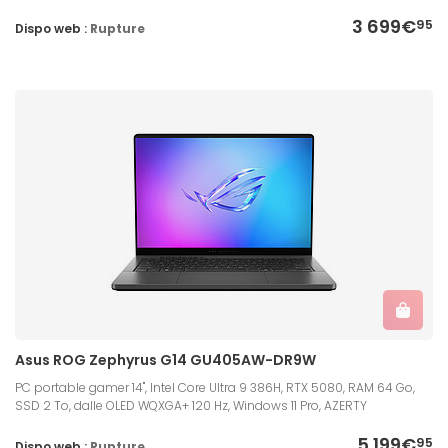
3 699€
95
Dispo web :
Rupture
Asus ROG Zephyrus G14 GU405AW-DR9W
PC portable gamer 14", Intel Core Ultra 9 386H, RTX 5080, RAM 64 Go,
SSD 2 To, dalle OLED WQXGA+ 120 Hz, Windows 11 Pro, AZERTY
5 199€
95
Dispo web :
Rupture