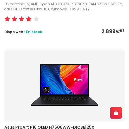
PC portable 16", AMD Ryzen AI 9 HX 370, RTX 5060, RAM 32 Go, SSD 1 To,
dalle OLED tactile Ultra HD+, Windows 11 Pro, AZERTY
2 899€
95
Dispo web :
En stock
Asus ProArt P16 OLED H7606WW-DICSE125X