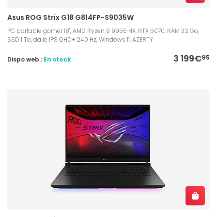
Asus ROG Strix G18 G814FP-S9035W
PC portable gamer 18", AMD Ryzen 9 9955 HX, RTX 5070, RAM 32 Go,
SSD 1 To, dalle IPS QHD+ 240 Hz, Windows 11, AZERTY
3 199€
95
Dispo web :
En stock