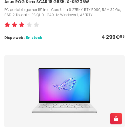
Asus ROG Strix SCAR 18 G835LX-S9206W
PC portable gamer 18", Intel Core Ultra 9 275HX, RTX 5090, RAM 32 Go,
SSD 2 To, dalle IPS QHD+ 240 Hz, Windows 11, AZERTY
4 299€
95
Dispo web :
En stock