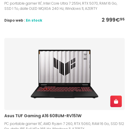
PC portable gamer 16", Intel Core Ultra 7 255H, RTX 5070, RAM 16 Go,
SSD 1 To, dalle OLED WQXGA 240 Hz, Windows 11, AZERTY
2 999€
95
Dispo web :
En stock
Asus TUF Gaming A16 608UM-RV151W
PC portable gamer 16", AMD Ryzen 7 260, RTX 5060, RAM 16 Go, SSD 512
Go, dalle IPS Full HD+ 165 Hz, Windows 11, AZERTY