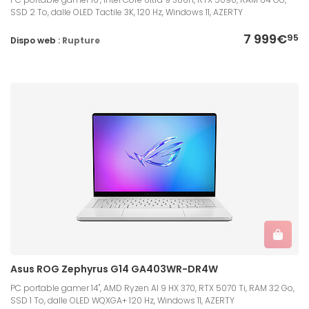
SSD 2 To, dalle OLED Tactile 3K, 120 Hz, Windows 11, AZERTY
7 999€
95
Dispo web :
Rupture
Asus ROG Zephyrus G14 GA403WR-DR4W
PC portable gamer 14", AMD Ryzen AI 9 HX 370, RTX 5070 Ti, RAM 32 Go,
SSD 1 To, dalle OLED WQXGA+ 120 Hz, Windows 11, AZERTY