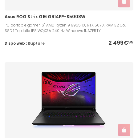
Asus ROG Strix G16 G614FP-S5008W
PC portable gamer 16", AMD Ryzen 9 9955HX, RTX 5070, RAM 32 Go,
SSD 1 To, dalle IPS WQXGA 240 Hz, Windows 11, AZERTY
2 499€
95
Dispo web :
Rupture