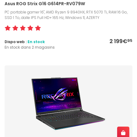
Asus ROG Strix G16 G614PR-RV079W
PC portable gamer 16", AMD Ryzen 9 8940HX, RTX 5070 Ti, RAM 16 Go,
SSD 1 To, dalle IPS Full HD+ 165 Hz, Windows 11, AZERTY
2 199€
95
Dispo web :
En stock
En stock dans 2 magasins