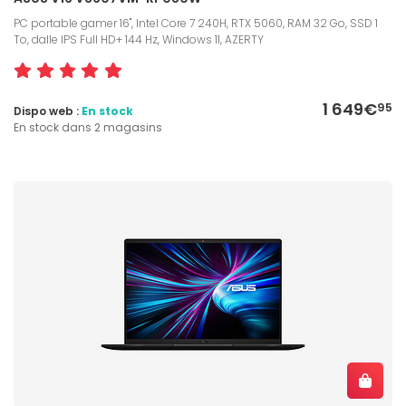
PC portable gamer 16", Intel Core 7 240H, RTX 5060, RAM 32 Go, SSD 1
To, dalle IPS Full HD+ 144 Hz, Windows 11, AZERTY
1 649€
95
Dispo web :
En stock
En stock dans 2 magasins