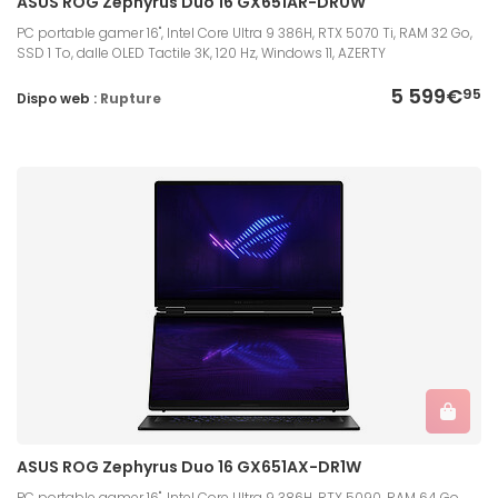
ASUS ROG Zephyrus Duo 16 GX651AR-DR0W
PC portable gamer 16", Intel Core Ultra 9 386H, RTX 5070 Ti, RAM 32 Go,
SSD 1 To, dalle OLED Tactile 3K, 120 Hz, Windows 11, AZERTY
5 599€
95
Dispo web :
Rupture
ASUS ROG Zephyrus Duo 16 GX651AX-DR1W
PC portable gamer 16", Intel Core Ultra 9 386H, RTX 5090, RAM 64 Go,