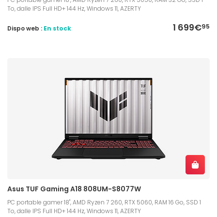
To, dalle IPS Full HD+ 144 Hz, Windows 11, AZERTY
1 699€
95
Dispo web :
En stock
Asus TUF Gaming A18 808UM-S8077W
PC portable gamer 18", AMD Ryzen 7 260, RTX 5060, RAM 16 Go, SSD 1
To, dalle IPS Full HD+ 144 Hz, Windows 11, AZERTY