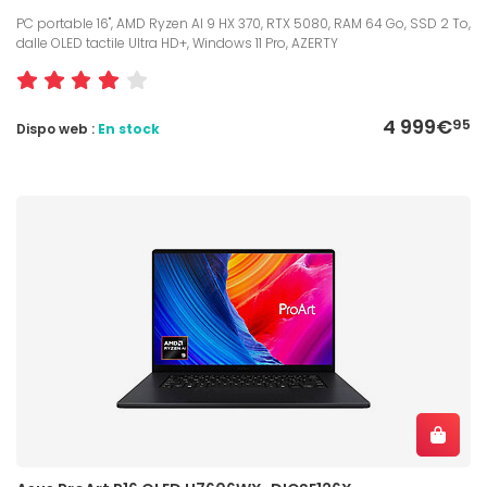
PC portable 16", AMD Ryzen AI 9 HX 370, RTX 5080, RAM 64 Go, SSD 2 To,
dalle OLED tactile Ultra HD+, Windows 11 Pro, AZERTY
4 999€
95
Dispo web :
En stock