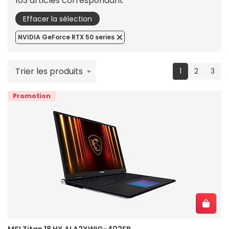
103 articles correspondant
Effacer la sélection
NVIDIA GeForce RTX 50 series
Trier les produits
(current)
1
2
3
Promotion
MSI Titan 18 HX AI A2XWIG-402FR