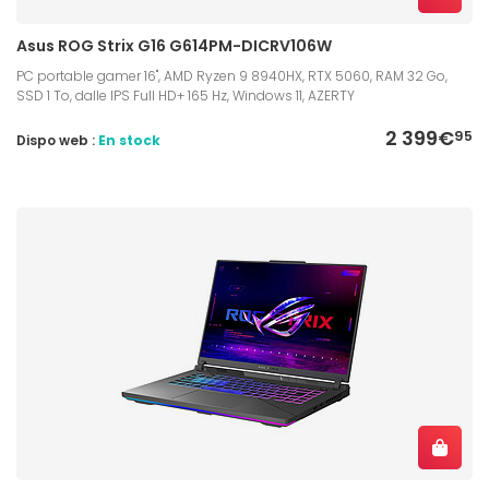
Asus ROG Strix G16 G614PM-DICRV106W
PC portable gamer 16", AMD Ryzen 9 8940HX, RTX 5060, RAM 32 Go,
SSD 1 To, dalle IPS Full HD+ 165 Hz, Windows 11, AZERTY
2 399€
95
Dispo web :
En stock