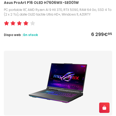
Asus ProArt P16 OLED H7606WX-SE001W
PC portable 16", AMD Ryzen AI 9 HX 370, RTX 5090, RAM 64 Go, SSD 4 To
(2 x 2 To), dalle OLED tactile Ultra HD+, Windows 11, AZERTY
6 299€
95
Dispo web :
En stock