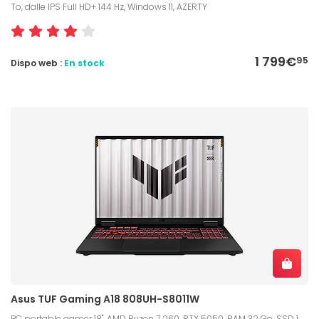
To, dalle IPS Full HD+ 144 Hz, Windows 11, AZERTY
1 799€
95
Dispo web :
En stock
Asus TUF Gaming A18 808UH-S8011W
PC portable gamer 18", AMD Ryzen 7 260, RTX 5050, RAM 32 Go, SSD 1