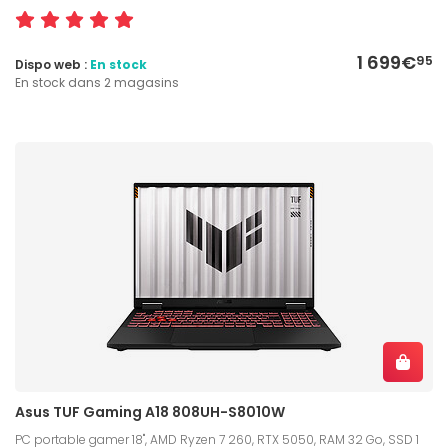
1 699€
95
Dispo web :
En stock
En stock dans 2 magasins
Asus TUF Gaming A18 808UH-S8010W
PC portable gamer 18", AMD Ryzen 7 260, RTX 5050, RAM 32 Go, SSD 1