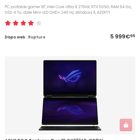
PC portable gamer 18", Intel Core Ultra 9 275HX, RTX 5090, RAM 64 Go,
SSD 4 To, dalle Mini-LED QHD+ 240 Hz, Windows 11, AZERTY
5 999€
95
Dispo web :
Rupture