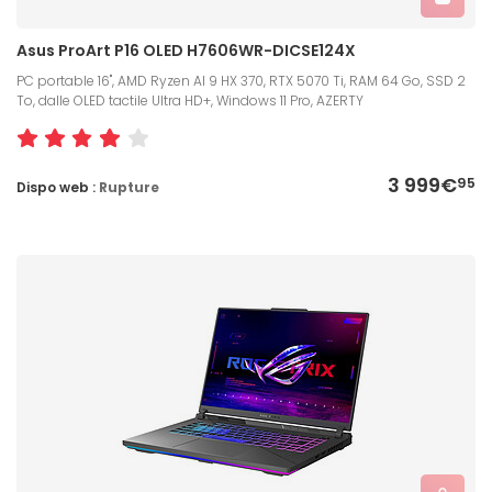
Asus ProArt P16 OLED H7606WR-DICSE124X
PC portable 16", AMD Ryzen AI 9 HX 370, RTX 5070 Ti, RAM 64 Go, SSD 2
To, dalle OLED tactile Ultra HD+, Windows 11 Pro, AZERTY
3 999€
95
Dispo web :
Rupture