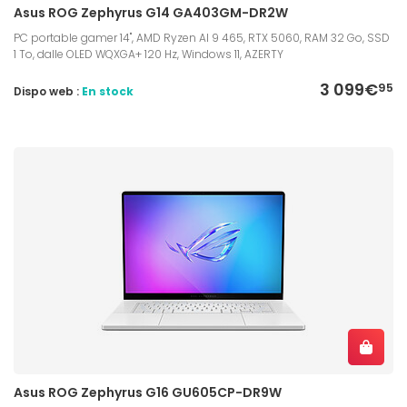
Asus ROG Zephyrus G14 GA403GM-DR2W
PC portable gamer 14", AMD Ryzen AI 9 465, RTX 5060, RAM 32 Go, SSD
1 To, dalle OLED WQXGA+ 120 Hz, Windows 11, AZERTY
3 099€
95
Dispo web :
En stock
Asus ROG Zephyrus G16 GU605CP-DR9W