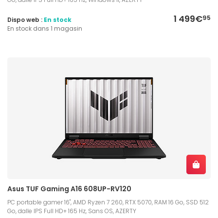
1 499€
95
Dispo web :
En stock
En stock dans 1 magasin
Asus TUF Gaming A16 608UP-RV120
PC portable gamer 16", AMD Ryzen 7 260, RTX 5070, RAM 16 Go, SSD 512
Go, dalle IPS Full HD+ 165 Hz, Sans OS, AZERTY