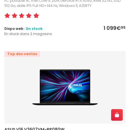
PC portable 16", Intel Core 5 210H, GeForce RTX 5050, RAM 32 Go, SSD
512 Go, dalle IPS Full HD+ 144 Hz, Windows 11, AZERTY
1 099€
95
Dispo web :
En stock
En stock dans 2 magasins
Top des ventes
ASUS V16 V3607VM-RP080W