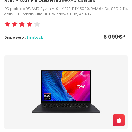
Asus ProArt P16 OLED H7606WX-DICSE126X
PC portable 16", AMD Ryzen AI 9 HX 370, RTX 5090, RAM 64 Go, SSD 2 To,
dalle OLED tactile Ultra HD+, Windows 11 Pro, AZERTY
6 099€
95
Dispo web :
En stock