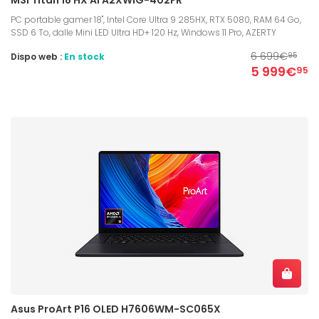
PC portable gamer 18", Intel Core Ultra 9 285HX, RTX 5080, RAM 64 Go,
SSD 6 To, dalle Mini LED Ultra HD+ 120 Hz, Windows 11 Pro, AZERTY
6 699€
Dispo web :
En stock
95
5 999€
95
Asus ProArt P16 OLED H7606WM-SC065X