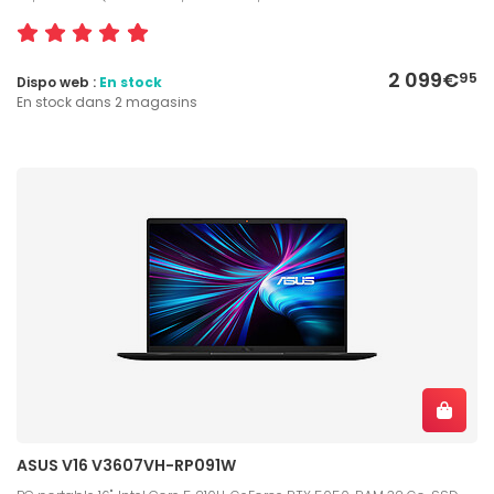
2 099€
95
Dispo web :
En stock
En stock dans 2 magasins
ASUS V16 V3607VH-RP091W