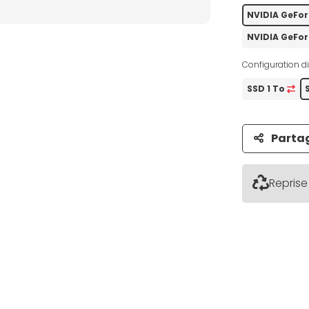
NVIDIA GeFor
NVIDIA GeFo
Configuration di
SSD 1 To
Parta
Reprise