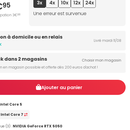
3x
4x
10x
12x
24x
€
95
Une erreur est survenue
ipation 3€
98
son à domicile ou en relais
Livré mardi 11/08
k
ck dans 2 magasins
Choisir mon magasin
on en magasin possible et offerte dès 200 euros d'achat !
Ajouter au panier
Intel Core 5
Intel Core 7
ue (3) :
NVIDIA GeForce RTX 5050