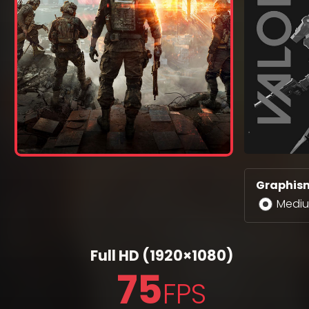
Graphism
Medi
Full HD
(1920×1080)
75
FPS