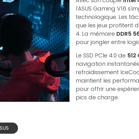
Avec son couple
Intel
l'ASUS Gaming V16 s'i
technologique. Les tâc
que les jeux profitent 
4. La mémoire
DDR5 5
pour jongler entre logi
Le SSD PCIe 4.0 de
512
navigation instantanée
refroidissement IceCoo
maintient les perform
pour offrir une expérie
pics de charge.
ASUS