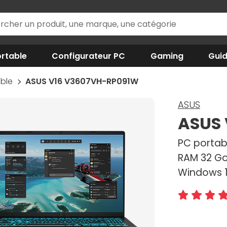
rtable
Configurateur PC
Gaming
Gui
able
ASUS V16 V3607VH-RP091W
ASUS
ASUS
PC portabl
RAM 32 Go,
Windows 1