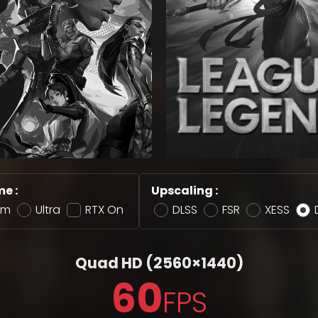
e :
Upscaling :
um
Ultra
RTX On
DLSS
FSR
XESS
Quad HD
(2560×1440)
60
FPS