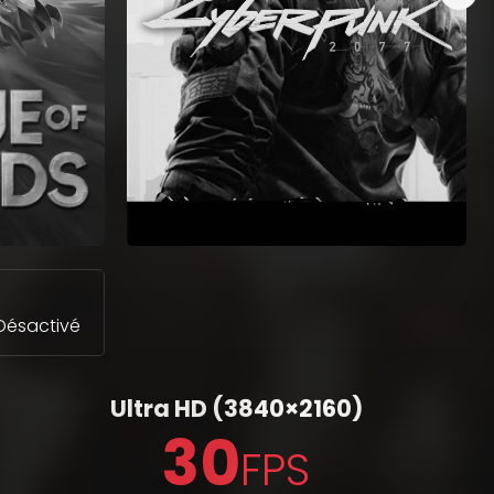
Désactivé
Ultra HD
(3840×2160)
30
FPS