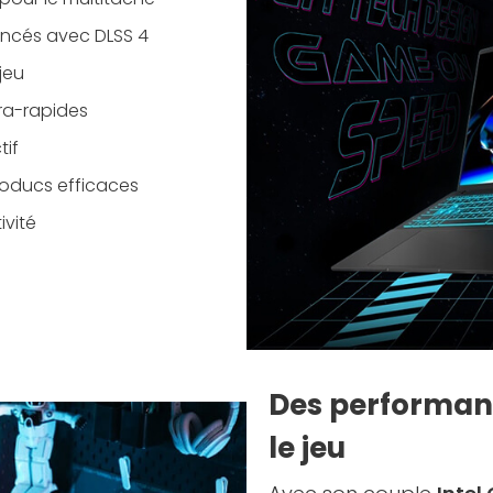
ncés avec DLSS 4
 jeu
ra-rapides
tif
loducs efficaces
vité
Des performanc
le jeu