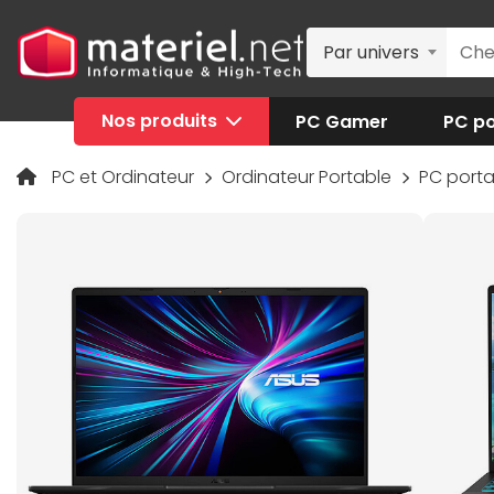
Par univers
Nos produits
PC Gamer
PC po
PC et Ordinateur
Ordinateur Portable
PC port