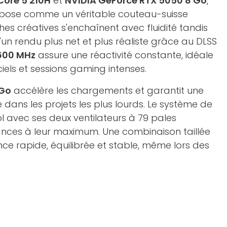
 Core 5 210H
et
NVIDIA GeForce RTX 5050 8 Go
,
mpose comme un véritable couteau-suisse
hes créatives s'enchaînent avec fluidité tandis
d'un rendu plus net et plus réaliste grâce au DLSS
600 MHz
assure une réactivité constante, idéale
ciels et sessions gaming intenses.
 Go
accélère les chargements et garantit une
 dans les projets les plus lourds. Le système de
l avec ses deux ventilateurs à 79 pales
ances à leur maximum. Une combinaison taillée
nce rapide, équilibrée et stable, même lors des