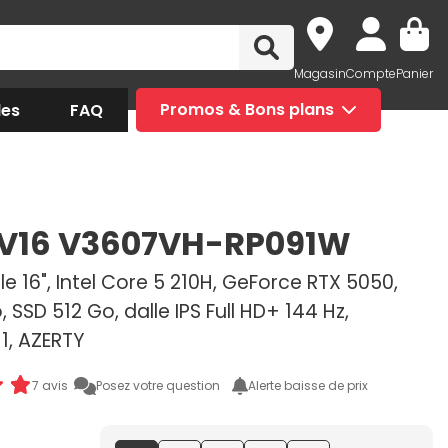
Magasin
Compte
Panier
des
FAQ
Promos & Bons plans
 V16 V3607VH-RP091W
e 16", Intel Core 5 210H, GeForce RTX 5050,
 SSD 512 Go, dalle IPS Full HD+ 144 Hz,
1, AZERTY
7 avis
Posez votre question
Alerte baisse de prix