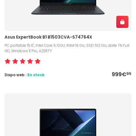
Asus ExpertBook B1 B1503CVA-S74764X
PC portable 15.6", Intel Core 5 120U, RAM 16 Go, SSD 512 Go, dalle TN Full
HD, Windows 11 Pro, AZERTY
999€
95
Dispo web :
En stock