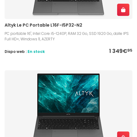
Altyk Le PC Portable L16F-I5P32-N2
PC portable 16", Intel Core i5-1240P, RAM 32 Go, SSD 1920 Go, dalle IPS
Full HD+, Windows 11, AZERTY
1 349€
95
Dispo web :
En stock