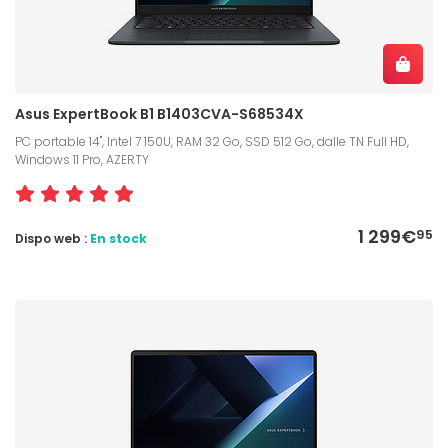
Asus ExpertBook B1 B1403CVA-S68534X
PC portable 14", Intel 7 150U, RAM 32 Go, SSD 512 Go, dalle TN Full HD,
Windows 11 Pro, AZERTY
1 299€
95
Dispo web :
En stock