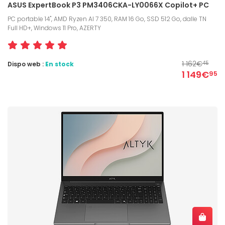
ASUS ExpertBook P3 PM3406CKA-LY0066X Copilot+ PC
PC portable 14", AMD Ryzen AI 7 350, RAM 16 Go, SSD 512 Go, dalle TN
Full HD+, Windows 11 Pro, AZERTY
1 162€
Dispo web :
En stock
45
1 149€
95