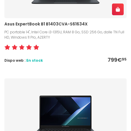
Asus ExpertBook B1 B1403CVA-S61634X
PC portable 14", Intel Core i3-1315U, RAM 8 Go, SSD 256 Go, dalle TN Full
HD, Windows 11 Pro, AZERTY
799€
95
Dispo web :
En stock