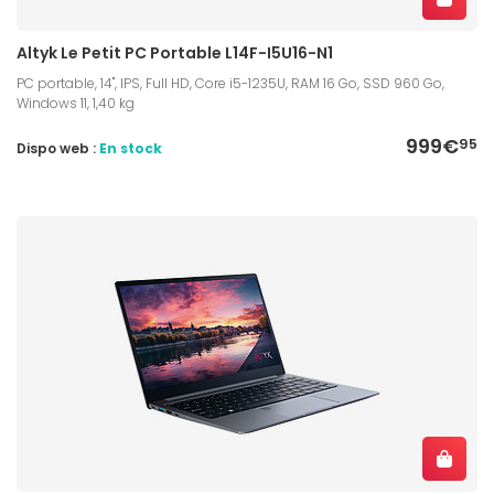
Altyk Le Petit PC Portable L14F-I5U16-N1
PC portable, 14", IPS, Full HD, Core i5-1235U, RAM 16 Go, SSD 960 Go,
Windows 11, 1,40 kg
999€
95
Dispo web :
En stock