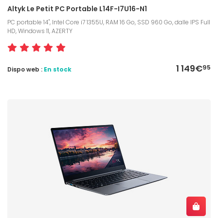
Altyk Le Petit PC Portable L14F-I7U16-N1
PC portable 14", Intel Core i7 1355U, RAM 16 Go, SSD 960 Go, dalle IPS Full
HD, Windows 11, AZERTY
1 149€
95
Dispo web :
En stock