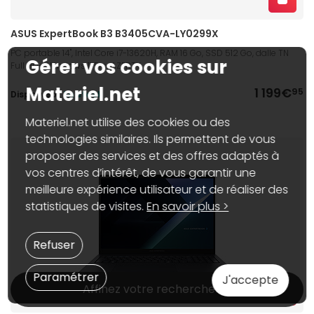
ASUS ExpertBook B3 B3405CVA-LY0299X
PC portable 14", Intel Core i7-13620H, RAM 16 Go, SSD 512 Go, dalle TN
Gérer vos cookies sur
Full HD+, Windows 11 Pro, AZERTY
Materiel.net
1 199€
95
Dispo web :
En stock
Materiel.net utilise des cookies ou des
technologies similaires. Ils permettent de vous
proposer des services et des offres adaptés à
vos centres d’intérêt, de vous garantir une
meilleure expérience utilisateur et de réaliser des
statistiques de visites.
En savoir plus >
Refuser
Paramétrer
J'accepte
Affinez votre recherche