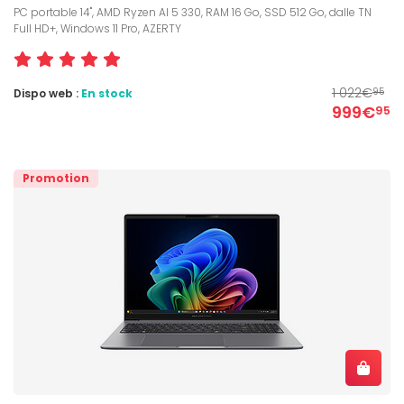
PC portable 14", AMD Ryzen AI 5 330, RAM 16 Go, SSD 512 Go, dalle TN
Full HD+, Windows 11 Pro, AZERTY
1 022€
Dispo web :
En stock
95
999€
95
Promotion