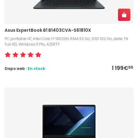
Asus ExpertBook B1 B1403CVA-S61810X
PC portable 14", Intel Core i7-13620H, RAM 32 Go, SSD 512 Go, dalle TN
Full HD, Windows 11 Pro, AZERTY
1 199€
95
Dispo web :
En stock