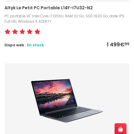
Altyk Le Petit PC Portable L14F-I7U32-N2
PC portable 14", Intel Core i7 1355U, RAM 32 Go, SSD 1920 Go, dalle IPS
Full HD, Windows 11, AZERTY
1 499€
95
Dispo web :
En stock