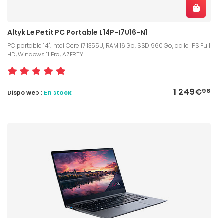
Altyk Le Petit PC Portable L14P-I7U16-N1
PC portable 14", Intel Core i7 1355U, RAM 16 Go, SSD 960 Go, dalle IPS Full
HD, Windows 11 Pro, AZERTY
1 249€
96
Dispo web :
En stock