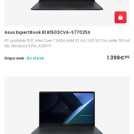
Asus ExpertBook B1 B1503CVA-S77025X
PC portable 15.6", Intel Core 7 240H, RAM 32 Go, SSD 512 Go, dalle TN Full
HD, Windows 11 Pro, AZERTY
1 399€
95
Dispo web :
En stock