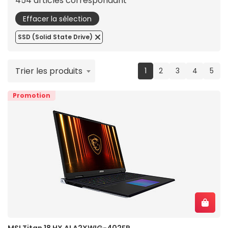
454 articles correspondant
Effacer la sélection
SSD (Solid State Drive)
Trier les produits
(current)
1
2
3
4
5
Promotion
MSI Titan 18 HX AI A2XWIG-402FR