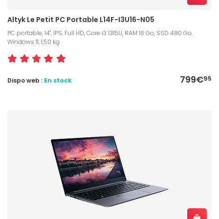
Altyk Le Petit PC Portable L14F-I3U16-N05
PC portable, 14", IPS, Full HD, Core i3 1315U, RAM 16 Go, SSD 480 Go,
Windows 11, 1,50 kg
799€
95
Dispo web :
En stock