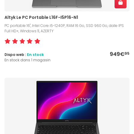
Altyk Le PC Portable L16F-I5P16-N1
PC portable 16", Intel Core i5-1240P, RAM 16 Go, SSD 960 Go, dalle IPS
Full HD+, Windows 11, AZERTY
949€
95
Dispo web :
En stock
En stock dans 1 magasin