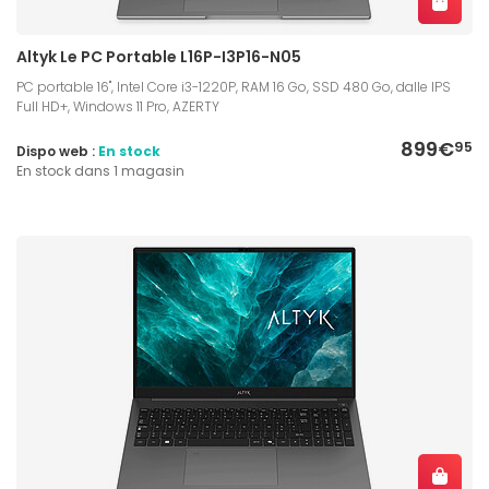
Altyk Le PC Portable L16P-I3P16-N05
PC portable 16", Intel Core i3-1220P, RAM 16 Go, SSD 480 Go, dalle IPS
Full HD+, Windows 11 Pro, AZERTY
899€
95
Dispo web :
En stock
En stock dans 1 magasin