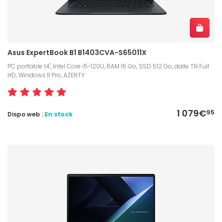
Asus ExpertBook B1 B1403CVA-S65011X
PC portable 14", Intel Core i5-120U, RAM 16 Go, SSD 512 Go, dalle TN Full
HD, Windows 11 Pro, AZERTY
1 079€
95
Dispo web :
En stock