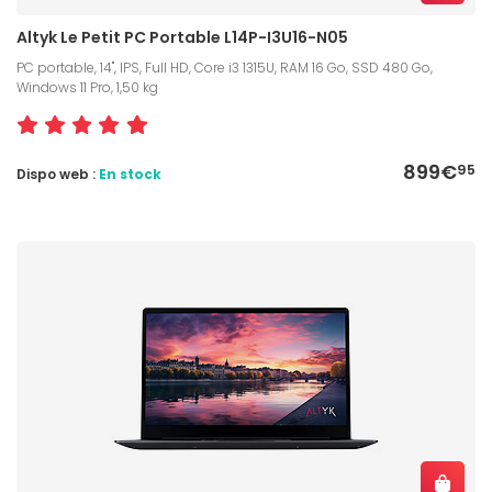
Altyk Le Petit PC Portable L14P-I3U16-N05
PC portable, 14", IPS, Full HD, Core i3 1315U, RAM 16 Go, SSD 480 Go,
Windows 11 Pro, 1,50 kg
899€
95
Dispo web :
En stock