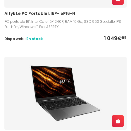
Altyk Le PC Portable L16P-I5P16-N1
PC portable 16", Intel Core i5-1240P, RAM 16 Go, SSD 960 Go, dalle IPS
Full HD+, Windows 11 Pro, AZERTY
1 049€
95
Dispo web :
En stock