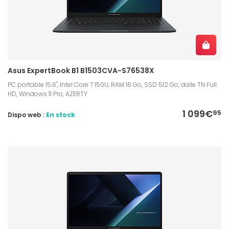
Asus ExpertBook B1 B1503CVA-S76538X
PC portable 15.6", Intel Core 7 150U, RAM 16 Go, SSD 512 Go, dalle TN Full
HD, Windows 11 Pro, AZERTY
1 099€
95
Dispo web :
En stock