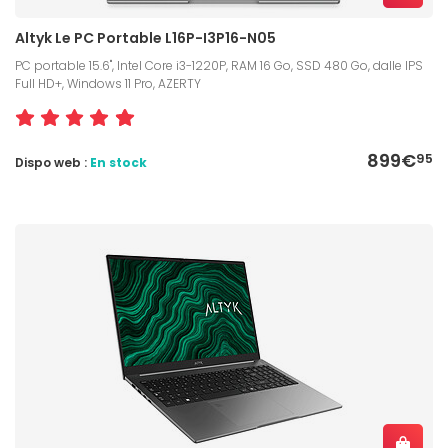
Altyk Le PC Portable L16P-I3P16-N05
PC portable 15.6", Intel Core i3-1220P, RAM 16 Go, SSD 480 Go, dalle IPS
Full HD+, Windows 11 Pro, AZERTY
899€
95
Dispo web :
En stock