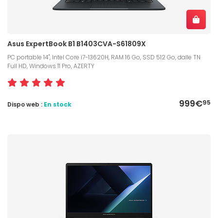
Asus ExpertBook B1 B1403CVA-S61809X
PC portable 14", Intel Core i7-13620H, RAM 16 Go, SSD 512 Go, dalle TN
Full HD, Windows 11 Pro, AZERTY
999€
95
Dispo web :
En stock