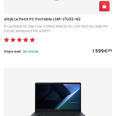
Altyk Le Petit PC Portable L14P-I7U32-N2
PC portable 14", Intel Core i7 1355U, RAM 32 Go, SSD 1920 Go, dalle IPS
Full HD, Windows 11 Pro, AZERTY
1 599€
95
Dispo web :
En stock