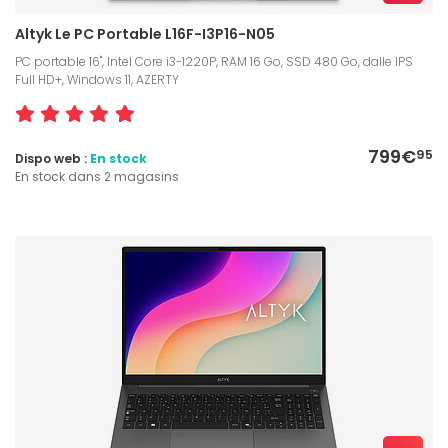
Altyk Le PC Portable L16F-I3P16-N05
PC portable 16", Intel Core i3-1220P, RAM 16 Go, SSD 480 Go, dalle IPS
Full HD+, Windows 11, AZERTY
799€
95
Dispo web :
En stock
En stock dans 2 magasins