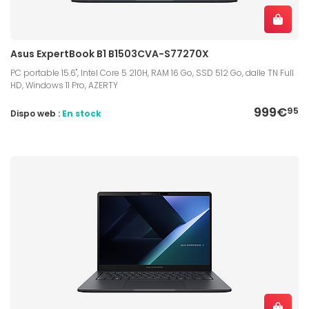
Asus ExpertBook B1 B1503CVA-S77270X
PC portable 15.6", Intel Core 5 210H, RAM 16 Go, SSD 512 Go, dalle TN Full
HD, Windows 11 Pro, AZERTY
999€
95
Dispo web :
En stock