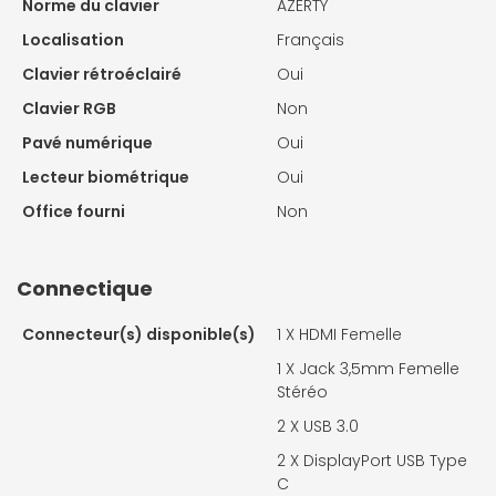
Norme du clavier
AZERTY
Localisation
Français
Clavier rétroéclairé
Oui
Clavier RGB
Non
Pavé numérique
Oui
Lecteur biométrique
Oui
Office fourni
Non
Connectique
Connecteur(s) disponible(s)
1 X
HDMI Femelle
1 X
Jack 3,5mm Femelle
Stéréo
2 X
USB 3.0
2 X
DisplayPort USB Type
C