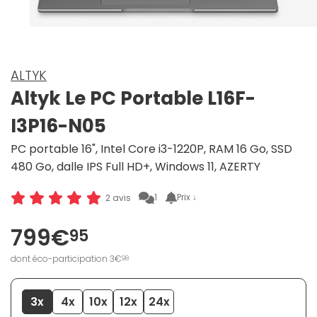
ALTYK
Altyk Le PC Portable L16F-
I3P16-N05
PC portable 16", Intel Core i3-1220P, RAM 16 Go, SSD
480 Go, dalle IPS Full HD+, Windows 11, AZERTY
1
Prix ↓
2 avis
799€
95
dont éco-participation 3€
98
3x
4x
10x
12x
24x