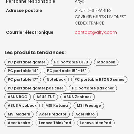
Personne responsable
Altyk
Adresse postale
2 RUE DES ERABLES
CS21035 69578 LIMONEST
CEDEX FRANCE
Courrier électronique
contact@altyk.com
Les produits tendances :
PC portable gamer
PC portable OLED
Macbook
PC portable 14"
PC portable 15" - 16"
PC portable 17"
Notebook
PC portable RTX 50 series
PC portable gamer pas cher
PC portable pas cher
ASUS ROG
ASUS TUF
ASUS Zenbook
ASUS Vivobook
MSI Katana
MSI Prestige
MSI Modern
Acer Predator
Acer Nitro
Acer Aspire
Lenovo ThinkPad
Lenovo IdeaPad