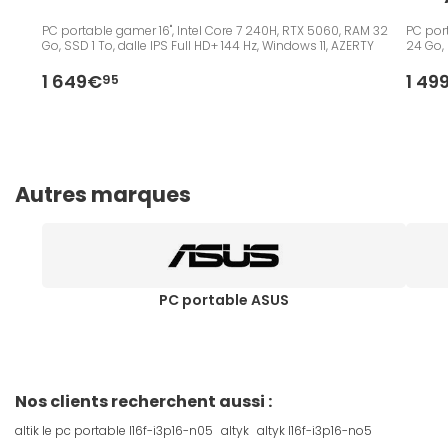
PC portable gamer 16", Intel Core 7 240H, RTX 5060, RAM 32
PC port
Go, SSD 1 To, dalle IPS Full HD+ 144 Hz, Windows 11, AZERTY
24 Go, 
1 649€
1 49
95
Autres marques
PC portable ASUS
Nos clients recherchent aussi :
altik le pc portable l16f-i3p16-n05
altyk
altyk l16f-i3p16-no5