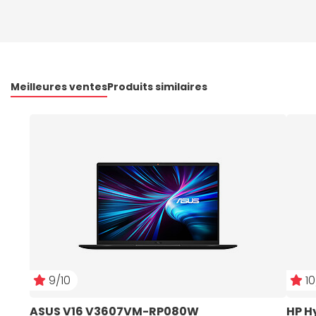
Meilleures ventes
Produits similaires
9/10
10
ASUS V16 V3607VM-RP080W
HP H