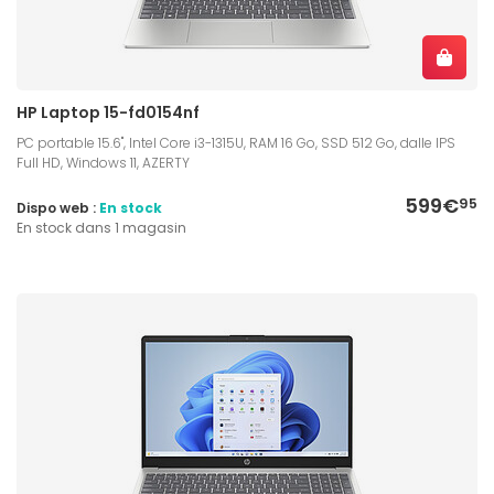
HP Laptop 15-fd0154nf
PC portable 15.6", Intel Core i3-1315U, RAM 16 Go, SSD 512 Go, dalle IPS
Full HD, Windows 11, AZERTY
599€
95
Dispo web :
En stock
En stock dans 1 magasin