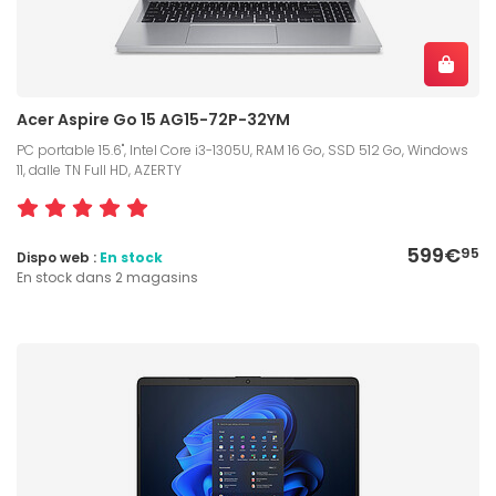
Acer Aspire Go 15 AG15-72P-32YM
PC portable 15.6", Intel Core i3-1305U, RAM 16 Go, SSD 512 Go, Windows
11, dalle TN Full HD, AZERTY
599€
95
Dispo web :
En stock
En stock dans 2 magasins