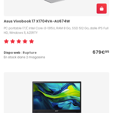
Asus Vivobook 17 X1704VA-AU674W
PC portable 17.3", Intel Core i3-1315U, RAM 8 Go, SSD 512 Go, dalle IPS Full
HD, Windows 11, AZERTY
679€
95
Dispo web :
Rupture
En stock dans 2 magasins