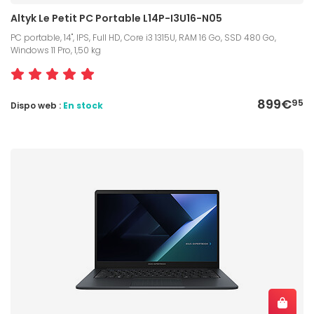
Altyk Le Petit PC Portable L14P-I3U16-N05
PC portable, 14", IPS, Full HD, Core i3 1315U, RAM 16 Go, SSD 480 Go,
Windows 11 Pro, 1,50 kg
899€
95
Dispo web :
En stock