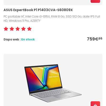
ASUS ExpertBook P1 P1403CVA-S60809X
PC portable 14", Intel Core i3-1315U, RAM 8 Go, SSD 512 Go, dalle IPS Full
HD, Windows 11 Pro, AZERTY
759€
95
Dispo web :
En stock