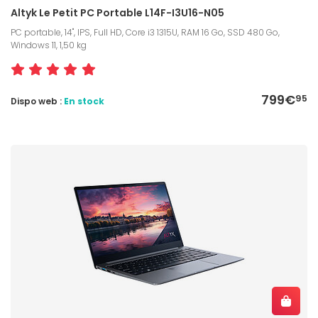
Altyk Le Petit PC Portable L14F-I3U16-N05
PC portable, 14", IPS, Full HD, Core i3 1315U, RAM 16 Go, SSD 480 Go,
Windows 11, 1,50 kg
799€
95
Dispo web :
En stock