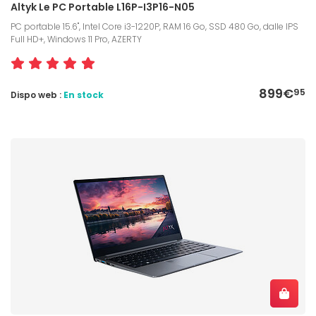
Altyk Le PC Portable L16P-I3P16-N05
PC portable 15.6", Intel Core i3-1220P, RAM 16 Go, SSD 480 Go, dalle IPS
Full HD+, Windows 11 Pro, AZERTY
899€
95
Dispo web :
En stock