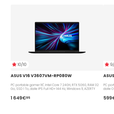
10/10
9/
ASUS V16 V3607VM-RP080W
ASUS
PC portable gamer 16", Intel Core 7 240H, RTX 5060, RAM 32
PC port
Go, SSD 1 To, dalle IPS Full HD+ 144 Hz, Windows 11, AZERTY
dalle 
1 649€
599
95