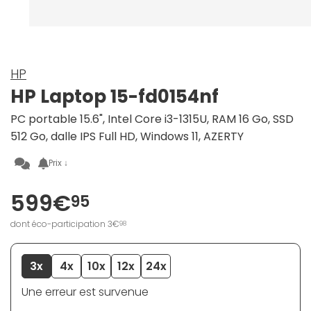
HP
HP Laptop 15-fd0154nf
PC portable 15.6", Intel Core i3-1315U, RAM 16 Go, SSD
512 Go, dalle IPS Full HD, Windows 11, AZERTY
Prix ↓
599€
95
dont éco-participation 3€
98
3x
4x
10x
12x
24x
Une erreur est survenue