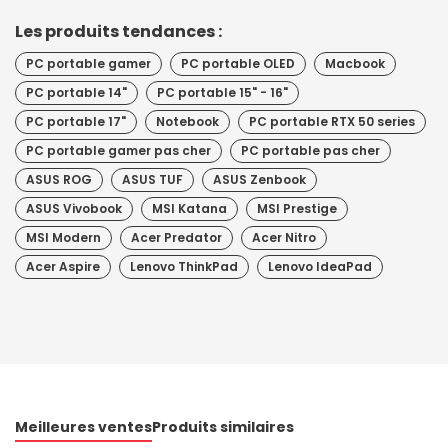
Les produits tendances :
PC portable gamer
PC portable OLED
Macbook
PC portable 14"
PC portable 15" - 16"
PC portable 17"
Notebook
PC portable RTX 50 series
PC portable gamer pas cher
PC portable pas cher
ASUS ROG
ASUS TUF
ASUS Zenbook
ASUS Vivobook
MSI Katana
MSI Prestige
MSI Modern
Acer Predator
Acer Nitro
Acer Aspire
Lenovo ThinkPad
Lenovo IdeaPad
Meilleures ventes
Produits similaires