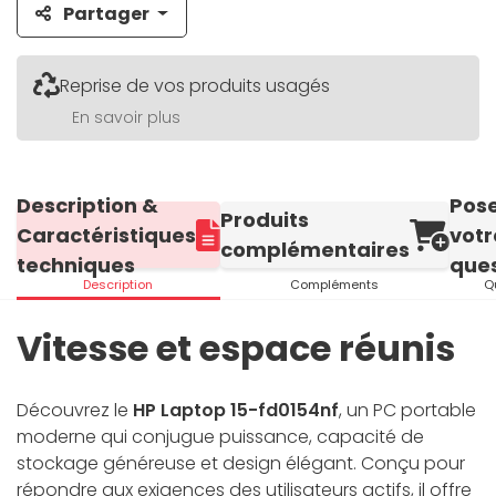
Partager
Reprise de vos produits usagés
En savoir plus
Description &
Pos
Produits
Caractéristiques
votr
complémentaires
techniques
ques
Description
Compléments
Q
Vitesse et espace réunis
Découvrez le
HP Laptop 15-fd0154nf
, un PC portable
moderne qui conjugue puissance, capacité de
stockage généreuse et design élégant. Conçu pour
répondre aux exigences des utilisateurs actifs, il offre