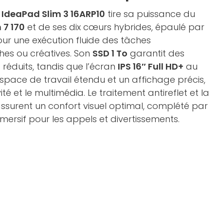
 IdeaPad Slim 3 16ARP10
tire sa puissance du
 7 170
et de ses dix cœurs hybrides, épaulé par
ur une exécution fluide des tâches
hes ou créatives. Son
SSD 1 To
garantit des
éduits, tandis que l’écran
IPS 16″ Full HD+
au
espace de travail étendu et un affichage précis,
té et le multimédia. Le traitement antireflet et la
 assurent un confort visuel optimal, complété par
ersif pour les appels et divertissements.