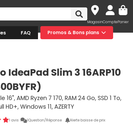
Magasin
Compte
Panier
des
FAQ
Promos & Bons plans
o IdeaPad Slim 3 16ARP10
800BYFR)
e 16", AMD Ryzen 7 170, RAM 24 Go, SSD 1 To,
Full HD+, Windows 11, AZERTY
1 avis
1
Question/Réponse
Alerte baisse de prix