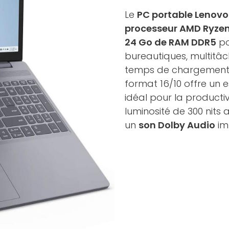
Le
PC portable Lenovo
processeur AMD Ryzen
24 Go de RAM DDR5
po
bureautiques, multitâc
temps de chargement r
format 16/10 offre un 
idéal pour la productivi
luminosité de 300 nits
un
son Dolby Audio
imm