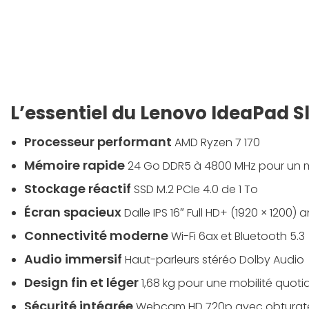
L’essentiel du Lenovo IdeaPad S
Processeur performant
AMD Ryzen 7 170
Mémoire rapide
24 Go DDR5 à 4800 MHz pour un mu
Stockage réactif
SSD M.2 PCIe 4.0 de 1 To
Écran spacieux
Dalle IPS 16″ Full HD+ (1920 × 1200) a
Connectivité moderne
Wi-Fi 6ax et Bluetooth 5.3
Audio immersif
Haut-parleurs stéréo Dolby Audio
Design fin et léger
1,68 kg pour une mobilité quoti
Sécurité intégrée
Webcam HD 720p avec obturate