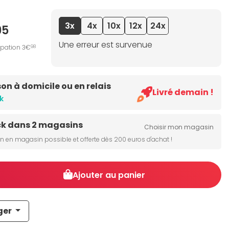
3x
4x
10x
12x
24x
95
Une erreur est survenue
ipation 3€
98
son à domicile ou en relais
Livré demain !
k
ck dans 2 magasins
Choisir mon magasin
on en magasin possible et offerte dès 200 euros d'achat !
Ajouter au panier
ger