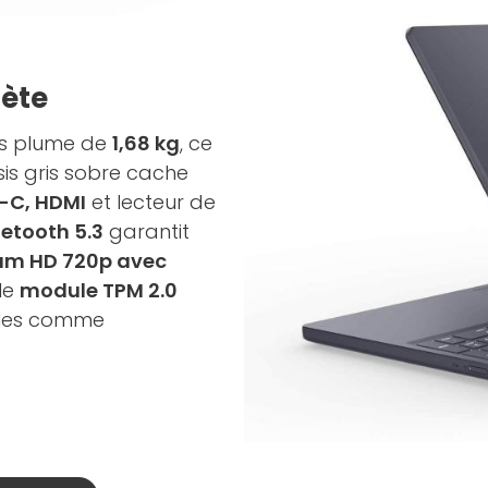
lète
ds plume de
1,68 kg
, ce
sis gris sobre cache
B-C, HDMI
et lecteur de
uetooth 5.3
garantit
m HD 720p avec
 le
module TPM 2.0
elles comme