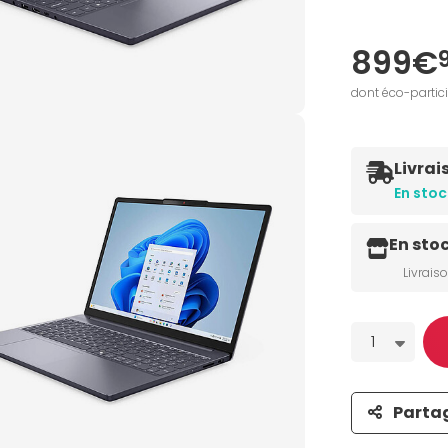
899€
dont éco-partic
Livrai
En stoc
En sto
Livrais
Quantité
1
Parta