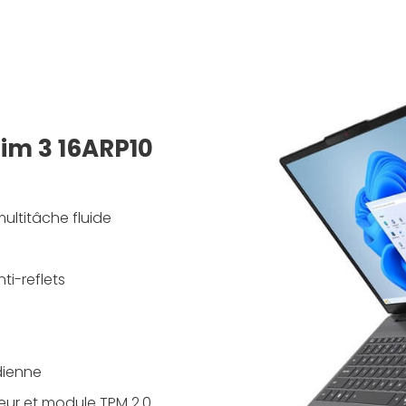
lim 3 16ARP10
ltitâche fluide
nti-reflets
dienne
ur et module TPM 2.0