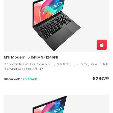
MSI Modern 15 15F1MG-1246FR
PC portable, 15,6", Intel Core 5 120U, RAM 8 Go, SSD 512 Go, Dalle IPS full
HD, Windows 11 Pro, AZERTY
929€
95
Dispo web :
En stock