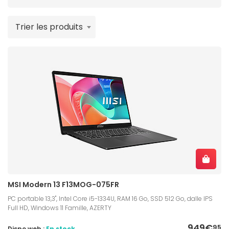
couplés aux ventilateurs, dissipe davantage la
chaleur. Avec un design en aluminium et un poids
Trier les produits
léger (< 2 kg), le
PC portable MSI Modern
vous suivra
partout de manière robuste et sans encombrement.
MSI Modern 13 F13MOG-075FR
PC portable 13,3", Intel Core i5-1334U, RAM 16 Go, SSD 512 Go, dalle IPS
Full HD, Windows 11 Famille, AZERTY
949€
95
Dispo web :
En stock