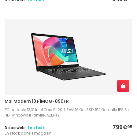
MSI Modern 13 F1MOG-090FR
PC portable 13,3", Intel Core 5 120U, RAM 16 Go, SSD 512 Go, dalle IPS Full
HD, Windows 11 Famille, AZERTY
799€
95
Dispo web :
En stock
En stock dans 1 magasin