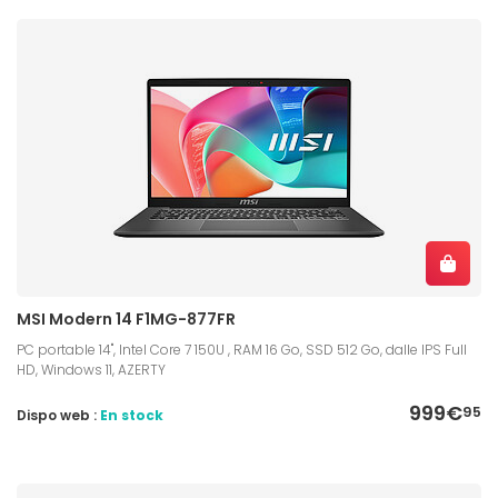
MSI Modern 14 F1MG-877FR
PC portable 14", Intel Core 7 150U , RAM 16 Go, SSD 512 Go, dalle IPS Full
HD, Windows 11, AZERTY
999€
95
Dispo web :
En stock