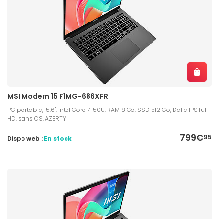
MSI Modern 15 F1MG-686XFR
PC portable, 15,6", Intel Core 7 150U, RAM 8 Go, SSD 512 Go, Dalle IPS full
HD, sans OS, AZERTY
799€
95
Dispo web :
En stock