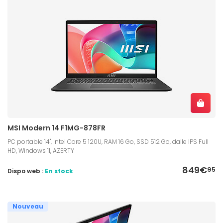
MSI Modern 14 F1MG-878FR
PC portable 14", Intel Core 5 120U, RAM 16 Go, SSD 512 Go, dalle IPS Full
HD, Windows 11, AZERTY
849€
95
Dispo web :
En stock
Nouveau