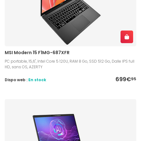
MSI Modern 15 F1MG-687XFR
PC portable, 15,6", Intel Core 5 120U, RAM 8 Go, SSD 512 Go, Dalle IPS full
HD, sans OS, AZERTY
699€
95
Dispo web :
En stock