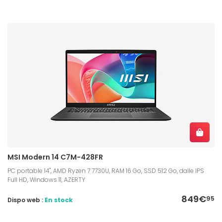
MSI Modern 14 C7M-428FR
PC portable 14", AMD Ryzen 7 7730U, RAM 16 Go, SSD 512 Go, dalle IPS
Full HD, Windows 11, AZERTY
849€
95
Dispo web :
En stock