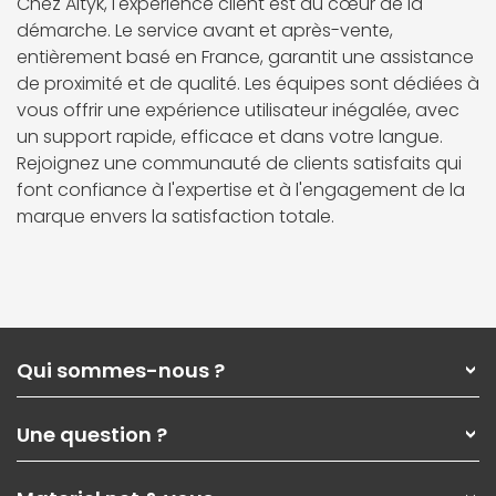
Chez Altyk, l'expérience client est au cœur de la
démarche. Le service avant et après-vente,
entièrement basé en France, garantit une assistance
de proximité et de qualité. Les équipes sont dédiées à
vous offrir une expérience utilisateur inégalée, avec
un support rapide, efficace et dans votre langue.
Rejoignez une communauté de clients satisfaits qui
font confiance à l'expertise et à l'engagement de la
marque envers la satisfaction totale.
Qui sommes-nous ?
Qui sommes-nous ?
Une question ?
Nos services
Les magasins Materiel.net
Rubrique d'aide / FAQ
Nos solutions pour les pros