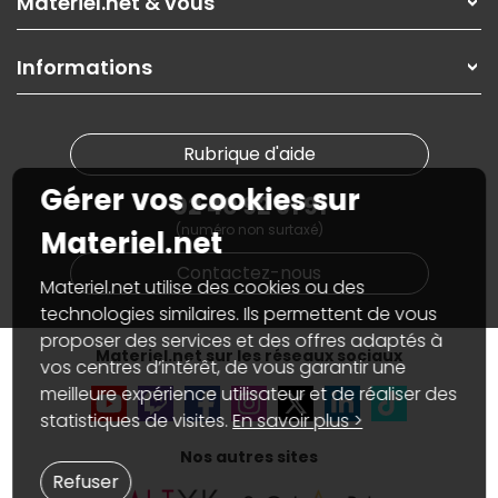
Materiel.net & vous
Paiement, livraison
Contactez-nous
Garanties
,
Pack Zen
On répare votre PC portable
SAV, demander un retour
Informations
On rachète votre carte graphique
Informations
PC sur mesure : Votre RDV personnalisé
Guides d'achats et tutoriels
Plan du site
Notre démarche écologique
Nos marques
Materiel.net recrute
Rubrique d'aide
Conditions générales de vente
Notre programme d'affiliation
Marketplace
Gérer vos cookies sur
Partenariat & Sponsoring
02 40 92 91 91
Informations légales
(numéro non surtaxé)
Données personnelles
et
cookies
Materiel.net
Gérer vos cookies
Contactez-nous
Accessibilité : non conforme
Materiel.net utilise des cookies ou des
technologies similaires. Ils permettent de vous
proposer des services et des offres adaptés à
Materiel.net sur les réseaux sociaux
vos centres d’intérêt, de vous garantir une
meilleure expérience utilisateur et de réaliser des
statistiques de visites.
En savoir plus >
Nos autres sites
Refuser