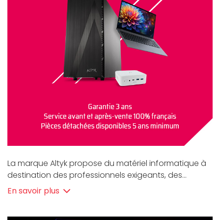
La marque Altyk propose du matériel informatique à
destination des professionnels exigeants, des
gamers et des familles en quête de divertissement.
En savoir plus
Que vous soyez un utilisateur débutant ou expert,
nomade ou sédentaire, Altyk est un partenaire de