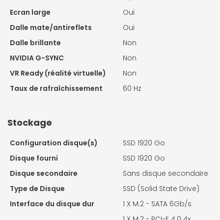
Ecran large
Oui
Dalle mate/antireflets
Oui
Dalle brillante
Non
NVIDIA G-SYNC
Non
VR Ready (réalité virtuelle)
Non
Taux de rafraîchissement
60 Hz
Stockage
Configuration disque(s)
SSD 1920 Go
Disque fourni
SSD 1920 Go
Disque secondaire
Sans disque secondaire
Type de Disque
SSD (Solid State Drive)
Interface du disque dur
1 X
M.2 - SATA 6Gb/s
1 X
M.2 - PCI-E 4.0 4x