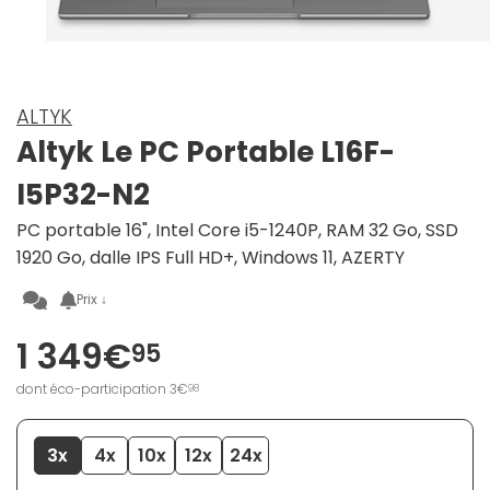
ALTYK
Altyk Le PC Portable L16F-
I5P32-N2
PC portable 16", Intel Core i5-1240P, RAM 32 Go, SSD
1920 Go, dalle IPS Full HD+, Windows 11, AZERTY
Prix ↓
1 349€
95
dont éco-participation 3€
98
3x
4x
10x
12x
24x