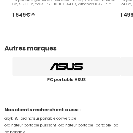
Go, SSD 1 To, dalle IPS Full HD+ 144 Hz, Windows 11, AZERTY
24 Go, 
1 649€
1 49
95
Autres marques
PC portable ASUS
Nos clients recherchent aussi :
altyk
i5
ordinateur portable convertible
ordinateur portable puissant
ordinateur portable
portable
pc
pc portable