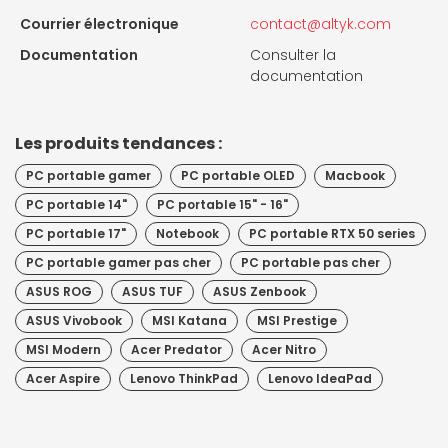
Courrier électronique
contact@altyk.com
Documentation
Consulter la
documentation
Les produits tendances :
PC portable gamer
PC portable OLED
Macbook
PC portable 14"
PC portable 15" - 16"
PC portable 17"
Notebook
PC portable RTX 50 series
PC portable gamer pas cher
PC portable pas cher
ASUS ROG
ASUS TUF
ASUS Zenbook
ASUS Vivobook
MSI Katana
MSI Prestige
MSI Modern
Acer Predator
Acer Nitro
Acer Aspire
Lenovo ThinkPad
Lenovo IdeaPad