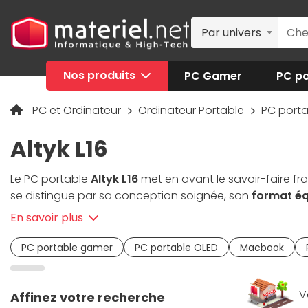
Par univers
Nos produits
PC Gamer
PC po
PC et Ordinateur
Ordinateur Portable
PC port
Altyk L16
Le PC portable
Altyk L16
met en avant le savoir-faire fra
se distingue par sa conception soignée, son
format éq
récents, le Altyk L16 assure une expérience fluide pour 
En savoir plus
bénéficie d'un assemblage local et d'un
support techn
responsable.
PC portable gamer
PC portable OLED
Macbook
V
Affinez votre recherche