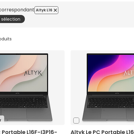
s correspondant
Altyk L16
a sélection
roduits
r
C Portable L16F-I3P16-
Altyk Le PC Portable L1