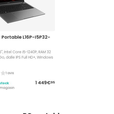
C Portable L16P-I5P32-
", Intel Core i5-1240P, RAM 32
Go, dalle IPS Full HD+, Windows
1 avis
1 449€
95
stock
1 magasin