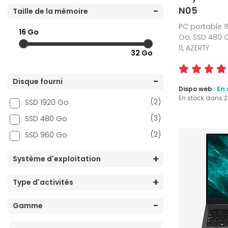
N05
Taille de la mémoire
PC portable 16
16 Go
Go, SSD 480 G
11, AZERTY
32 Go
Disque fourni
Dispo web :
En 
En stock dans 
(2)
SSD 1920 Go
(3)
SSD 480 Go
(2)
SSD 960 Go
Système d'exploitation
Type d'activités
Gamme