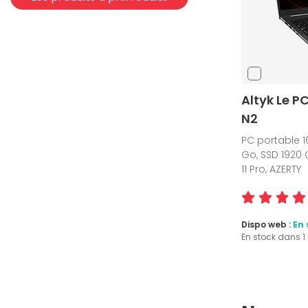
(24)
ASUS Zenbook
(1)
ASUSPRO
(3)
Gigabyte Aero
(8)
Gigabyte Gaming
Altyk Le P
(4)
HP 250
N2
(14)
HP EliteBook
PC portable 16
(8)
HP Laptop 15
Go, SSD 1920 
11 Pro, AZERTY
(1)
HP Laptop 17
(1)
HP OMEN
(12)
HP ProBook
Dispo web :
En 
(2)
HP ZBook
En stock dans 
(14)
Lenovo IdeaPad
(1)
Lenovo Legion
(5)
Lenovo LOQ