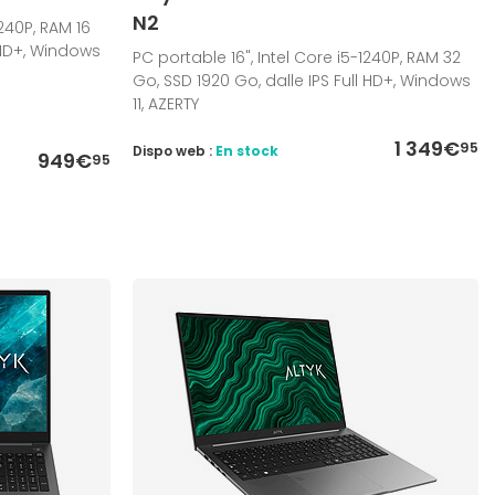
N2
1240P, RAM 16
 HD+, Windows
PC portable 16", Intel Core i5-1240P, RAM 32
Go, SSD 1920 Go, dalle IPS Full HD+, Windows
11, AZERTY
1 349€
95
Dispo web :
En stock
949€
95