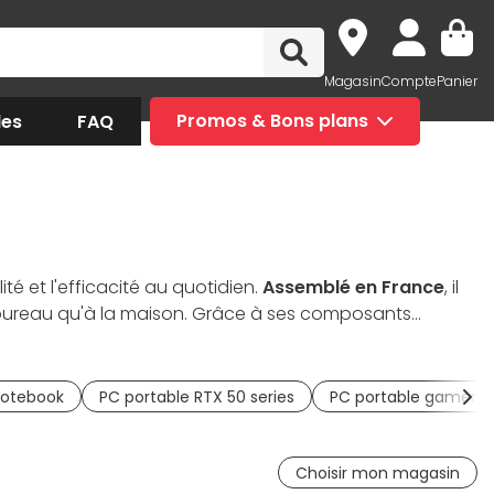
Magasin
Compte
Panier
des
FAQ
Promos & Bons plans
té et l'efficacité au quotidien.
Assemblé en France
, il
u bureau qu'à la maison. Grâce à ses composants
us les
ordinateurs portables de la marque Altyk
, le L16
cherchent un
ordinateur portable performant
, durable et
otebook
PC portable RTX 50 series
PC portable gamer p
Choisir mon magasin