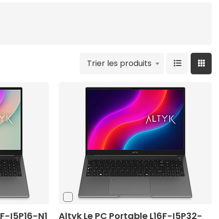
Trier les produits
6F-I5P16-N1
Altyk Le PC Portable L16F-I5P32-