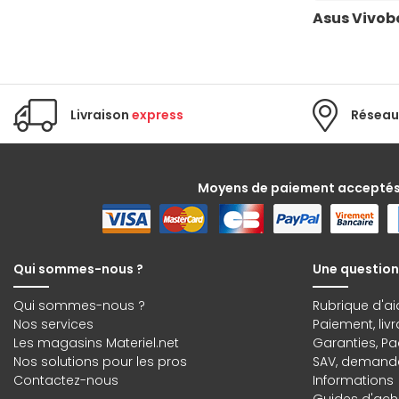
Asus Vivob
(5)
MSI Stealth
(2)
MSI Summit
(4)
MSI Titan
(5)
MSI Vector
Livraison
express
Réseau
(4)
Razer Blade
(3)
Samsung Galaxy Book
Moyens de paiement accepté
Qui sommes-nous ?
Une question
Qui sommes-nous ?
Rubrique d'ai
Nos services
Paiement, liv
Les magasins Materiel.net
Garanties
,
Pa
Nos solutions pour les pros
SAV, demande
Contactez-nous
Informations