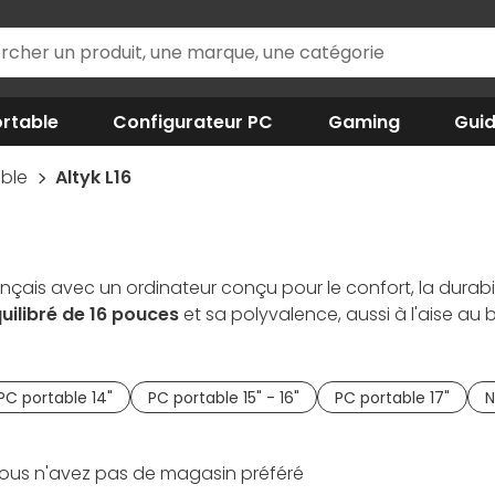
rtable
Configurateur PC
Gaming
Gui
able
Altyk L16
nçais avec un ordinateur conçu pour le confort, la durabili
uilibré de 16 pouces
et sa polyvalence, aussi à l'aise a
le travail, les études ou même la création légère. Comme to
ique basé en France
. Un choix réfléchi pour ceux qui re
PC portable 14"
PC portable 15" - 16"
PC portable 17"
N
ous n'avez pas de magasin préféré