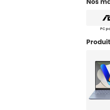
Nos ma
(2)
Lenovo série V
(11)
Lenovo ThinkBook
(52)
Lenovo ThinkPad
PC p
(7)
Lenovo Yoga
(10)
Microsoft Surface Laptop
Produit
(5)
Microsoft Surface Pro
(2)
MSI Creator
(1)
MSI Crosshair
(8)
MSI Cyborg
(11)
MSI Katana
(9)
MSI Modern
(11)
MSI Prestige
(1)
MSI Raider
(1)
MSI Série Gaming GF