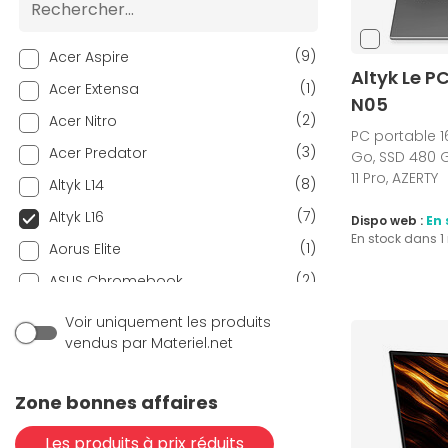
(9)
Acer Aspire
Altyk Le P
(1)
Acer Extensa
N05
(2)
Acer Nitro
PC portable 16
(3)
Acer Predator
Go, SSD 480 G
11 Pro, AZERTY
(8)
Altyk L14
(7)
Altyk L16
Dispo web :
En 
En stock dans 
(1)
Aorus Elite
(2)
ASUS Chromebook
(39)
ASUS ExpertBook
Voir uniquement les produits
vendus par Materiel.net
(5)
ASUS ProArt StudioBook
(18)
ASUS ROG
Zone bonnes affaires
(9)
ASUS TUF
(53)
ASUS Vivobook
Les produits à prix réduits