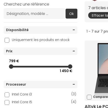
Cherchez une référence
7 article
Ok
Effacer l
Disponibilité
1 - 7 sur 7 p
Uniquement les produits en stock
Prix
799 €
1 450 €
Processeur
(3)
Intel Core i3
Compare
(4)
Intel Core i5
Altyk Le P