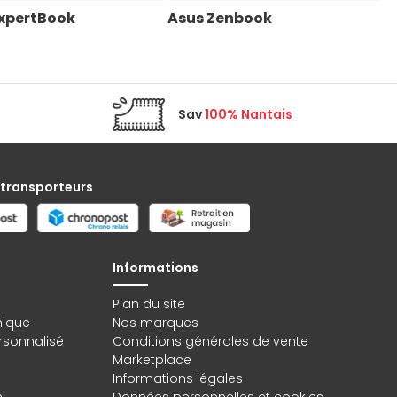
ExpertBook
Asus Zenbook
A
Sav
100% Nantais
 transporteurs
Informations
Plan du site
hique
Nos marques
rsonnalisé
Conditions générales de vente
Marketplace
Informations légales