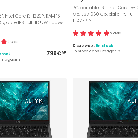
PC portable 16", Intel Core i5-
Go, SSD 960 Go, dalle IPS Full
", Intel Core i3-1220P, RAM 16
11, AZERTY
o, dalle IPS Full HD+, Windows
2 avis
2 avis
Dispo web :
En stock
En stock dans 1 magasin
799€
95
stock
2 magasins