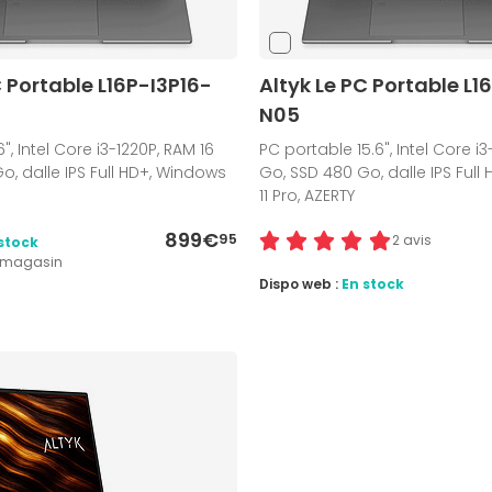
C Portable L16P-I3P16-
Altyk Le PC Portable L1
N05
", Intel Core i3-1220P, RAM 16
PC portable 15.6", Intel Core i3
o, dalle IPS Full HD+, Windows
Go, SSD 480 Go, dalle IPS Full
11 Pro, AZERTY
899€
95
2 avis
stock
1 magasin
Dispo web :
En stock