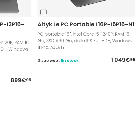
6P-I3P16-
Altyk Le PC Portable L16P-I5P16-N1
PC portable 16", Intel Core i5-1240P, RAM 16
Go, SSD 960 Go, dalle IPS Full HD+, Windows
-1220P, RAM 16
11 Pro, AZERTY
 HD+, Windows
1 049€
95
Dispo web :
En stock
899€
95