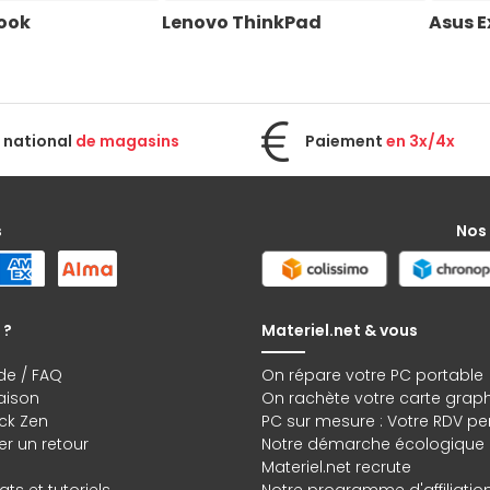
ook
Lenovo ThinkPad
Asus 
 national
de magasins
Paiement
en 3x/4x
s
Nos
 ?
Materiel.net & vous
de / FAQ
On répare votre PC portable
raison
On rachète votre carte grap
ck Zen
PC sur mesure : Votre RDV pe
r un retour
Notre démarche écologique
Materiel.net recrute