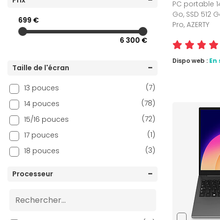
Prix
PC portable 1
Go, SSD 512 Go
699 €
Pro, AZERTY
6 300 €
Dispo web :
En 
Taille de l'écran
(7)
13 pouces
(78)
14 pouces
(72)
15/16 pouces
(1)
17 pouces
(3)
18 pouces
Processeur