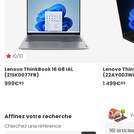
10/10
Lenovo ThinkBook 16 G8 IAL 
Lenovo Thin
(21SK0077FR) 
(22AY003W
999€
1 499€
95
95
V
Affinez votre recherche
Cherchez une référence
161 articl