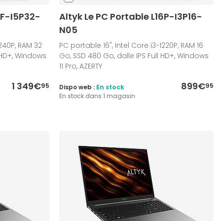
6F-I5P32-
Altyk Le PC Portable L16P-I3P16-
N05
1240P, RAM 32
PC portable 16", Intel Core i3-1220P, RAM 16
l HD+, Windows
Go, SSD 480 Go, dalle IPS Full HD+, Windows
11 Pro, AZERTY
1 349€
899€
95
95
Dispo web :
En stock
En stock dans 1 magasin