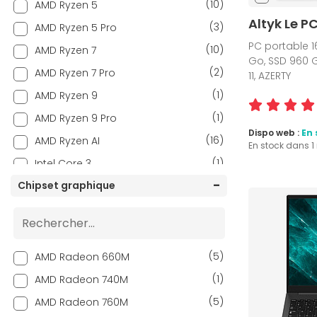
(10)
AMD Ryzen 5
Altyk Le P
(3)
AMD Ryzen 5 Pro
PC portable 16
(10)
AMD Ryzen 7
Go, SSD 960 G
(2)
AMD Ryzen 7 Pro
11, AZERTY
(1)
AMD Ryzen 9
(1)
AMD Ryzen 9 Pro
Dispo web :
En 
(16)
AMD Ryzen AI
En stock dans 
(1)
Intel Core 3
(4)
Chipset graphique
Intel Core 5
(5)
Intel Core 7
(7)
Intel Core i3
(14)
Intel Core i5
(5)
AMD Radeon 660M
(12)
Intel Core i7
(1)
AMD Radeon 740M
(1)
Intel Core i9
(5)
AMD Radeon 760M