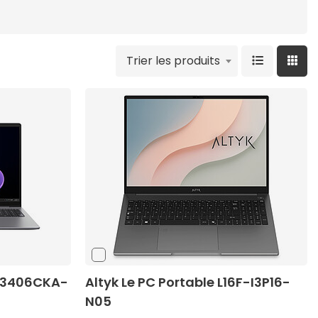
Trier les produits
PM3406CKA-
Altyk Le PC Portable L16F-I3P16-
N05