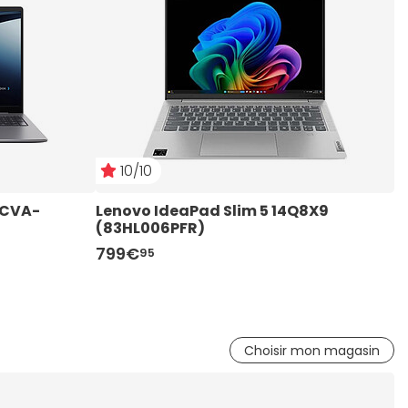
10/10
5CVA-
Lenovo IdeaPad Slim 5 14Q8X9 
A
(83HL006PFR)
S
799€
9
95
Choisir mon magasin