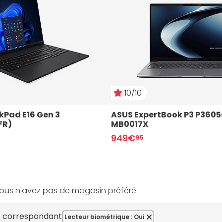
10/10
kPad E16 Gen 3 
ASUS ExpertBook P3 P360
FR)
MB0017X
949€
95
ous n'avez pas de magasin préféré
es correspondant
Lecteur biométrique : Oui