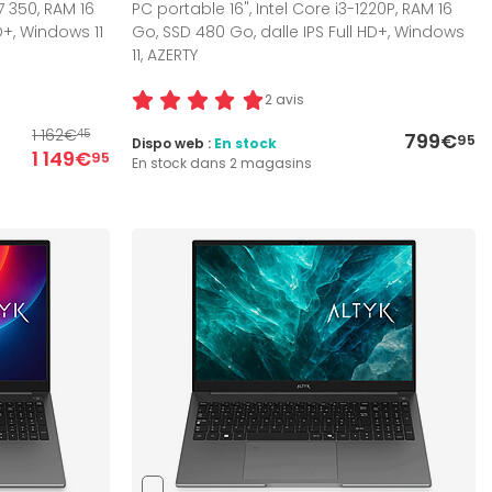
7 350, RAM 16
PC portable 16", Intel Core i3-1220P, RAM 16
D+, Windows 11
Go, SSD 480 Go, dalle IPS Full HD+, Windows
11, AZERTY
2 avis
1 162€
45
799€
95
Dispo web :
En stock
1 149€
95
En stock dans 2 magasins