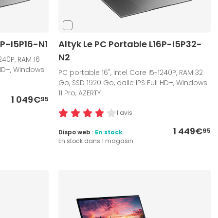
6P-I5P16-N1
Altyk Le PC Portable L16P-I5P32-
N2
1240P, RAM 16
 HD+, Windows
PC portable 16", Intel Core i5-1240P, RAM 32
Go, SSD 1920 Go, dalle IPS Full HD+, Windows
11 Pro, AZERTY
1 049€
95
1 avis
1 449€
95
Dispo web :
En stock
En stock dans 1 magasin