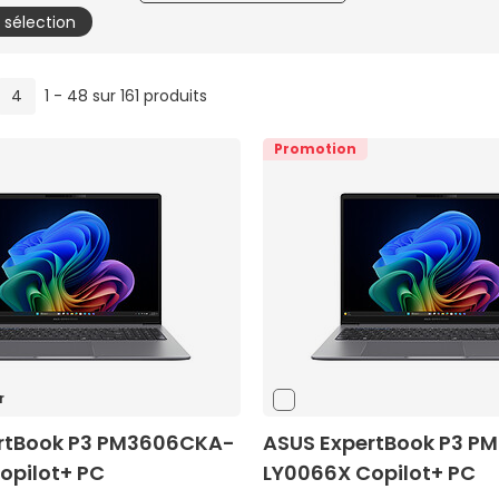
a sélection
4
1 - 48 sur 161 produits
Promotion
r
rtBook P3 PM3606CKA-
ASUS ExpertBook P3 
opilot+ PC
LY0066X Copilot+ PC