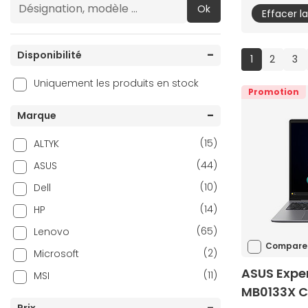
Ok
Effacer l
Disponibilité
(current)
1
2
3
Uniquement les produits en stock
Promotion
Marque
(15)
ALTYK
(44)
ASUS
(10)
Dell
(14)
HP
(65)
Lenovo
Compare
(2)
Microsoft
ASUS Expe
(11)
MSI
MB0133X C