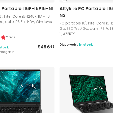
C Portable L16F-I5P16-N1
Altyk Le PC Portable L1
N2
", Intel Core i5-1240P, RAM 16
o, dalle IPS Full HD+, Windows
PC portable 16", Intel Core i5-
Go, SSD 1920 Go, dalle IPS Ful
11, AZERTY
2 avis
Dispo web :
En stock
949€
95
stock
1 magasin