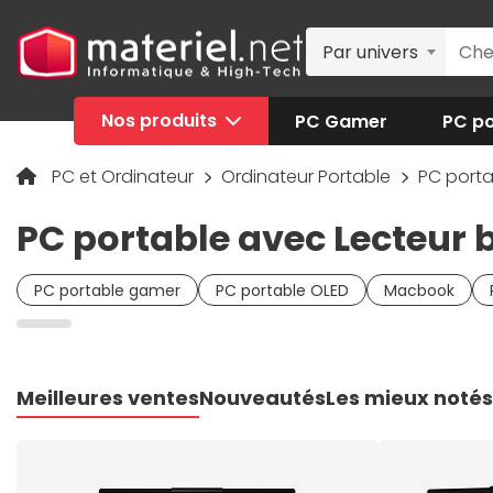
Par univers
Nos produits
PC Gamer
PC po
PC et Ordinateur
Ordinateur Portable
PC port
PC portable avec Lecteur 
PC portable gamer
PC portable OLED
Macbook
Meilleures ventes
Nouveautés
Les mieux notés