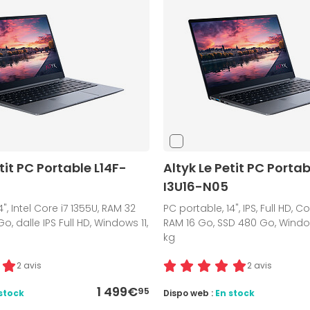
tit PC Portable L14F-
Altyk Le Petit PC Portab
I3U16-N05
", Intel Core i7 1355U, RAM 32
PC portable, 14", IPS, Full HD, Co
o, dalle IPS Full HD, Windows 11,
RAM 16 Go, SSD 480 Go, Windows
kg
2 avis
2 avis
1 499€
95
stock
Dispo web :
En stock