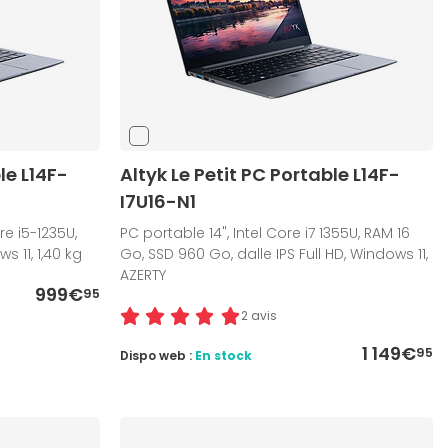
le L14F-
Altyk Le Petit PC Portable L14F-
I7U16-N1
ore i5-1235U,
PC portable 14", Intel Core i7 1355U, RAM 16
 11, 1,40 kg
Go, SSD 960 Go, dalle IPS Full HD, Windows 11,
AZERTY
999€
95
2 avis
1 149€
95
Dispo web :
En stock