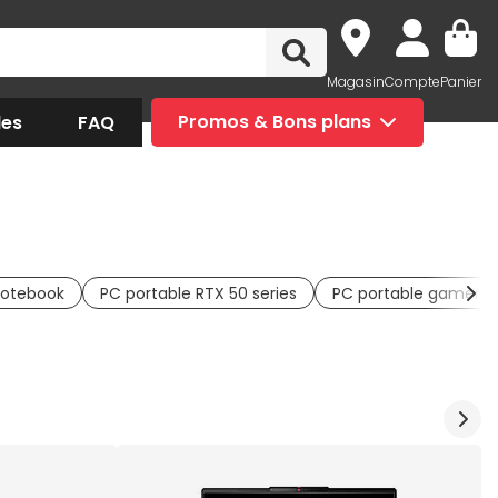
Magasin
Compte
Panier
des
FAQ
Promos & Bons plans
otebook
PC portable RTX 50 series
PC portable gamer p