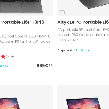
C Portable L16P-I3P16-
Altyk Le PC Portable L1
PC portable 16", Intel Core i5-
Go, SSD 960 Go, dalle IPS Full
.6", Intel Core i3-1220P, RAM 16
11 Pro, AZERTY
o, dalle IPS Full HD+, Windows
Dispo web :
En stock
2 avis
899€
95
stock