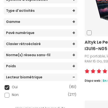
(3)
NVIDIA GeForce RTX 5070
(1)
NVIDIA GeForce RTX 5070 Ti
Type d'activités
(2)
NVIDIA GeForce RTX 5080
Gamme
(4)
NVIDIA GeForce RTX 5090
Pavé numérique
(1)
NVIDIA RTX 500 ADA
(1)
NVIDIA RTX PRO 1000
Altyk Le Pe
Clavier rétroéclairé
I3U16-N05
(2)
NVIDIA RTX PRO 1000 Blackwell
Norme(s) réseau sans-fil
PC portable, 14
(6)
NVIDIA RTX PRO 2000
RAM 16 Go, SS
(3)
NVIDIA RTX PRO 500 Blackwell
Poids
(4)
Qualcomm Adreno
Lecteur biométrique
Dispo web :
En 
(161)
Oui
(277)
Non