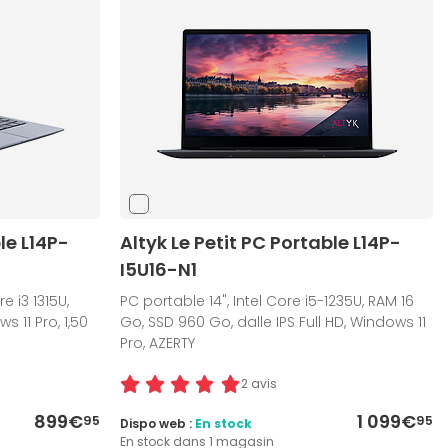
le L14P-
Altyk Le Petit PC Portable L14P-
I5U16-N1
re i3 1315U,
PC portable 14", Intel Core i5-1235U, RAM 16
 11 Pro, 1,50
Go, SSD 960 Go, dalle IPS Full HD, Windows 11
Pro, AZERTY
2 avis
899€
1 099€
95
95
Dispo web :
En stock
En stock dans 1 magasin