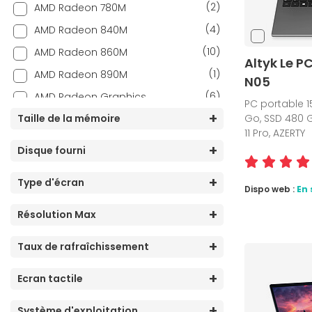
(30)
Intel Core Ultra 5
(2)
AMD Radeon 780M
(35)
Intel Core Ultra 7
(4)
AMD Radeon 840M
(5)
Intel Core Ultra 9
(10)
AMD Radeon 860M
Altyk Le P
(1)
Snapdragon X
(1)
AMD Radeon 890M
N05
(3)
Snapdragon X Plus
(6)
AMD Radeon Graphics
PC portable 15
(1)
Taille de la mémoire
Go, SSD 480 G
Intel Arc B390
11 Pro, AZERTY
(3)
Intel Arc Graphics 130T
Disque fourni
(15)
Intel Arc Graphics 130V
Type d'écran
(4)
Intel Arc Graphics 140T
Dispo web :
En 
(14)
Intel Arc Graphics 140V
Résolution Max
(27)
Intel Graphics
Taux de rafraîchissement
(11)
Intel Iris Xe Graphics
(21)
Intel UHD Graphics
Ecran tactile
(4)
NVIDIA GeForce RTX 5060
Système d'exploitation