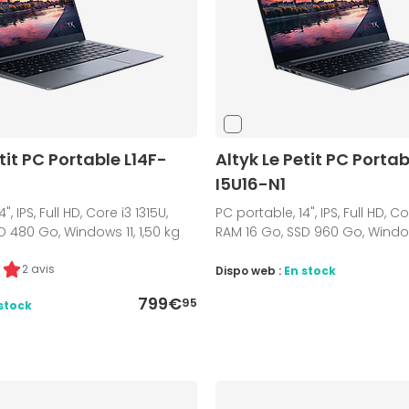
tit PC Portable L14F-
Altyk Le Petit PC Portab
I5U16-N1
", IPS, Full HD, Core i3 1315U,
PC portable, 14", IPS, Full HD, C
D 480 Go, Windows 11, 1,50 kg
RAM 16 Go, SSD 960 Go, Windows
2 avis
Dispo web :
En stock
799€
95
stock