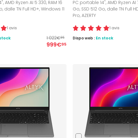
4", AMD Ryzen AI 5 330, RAM 16
PC portable 14", AMD Ryzen AI 
, dalle TN Full HD+, Windows 11
Go, SSD 512 Go, dalle TN Full H
Pro, AZERTY
1 avis
1 avis
1 022€
stock
Dispo web :
En stock
95
999€
95