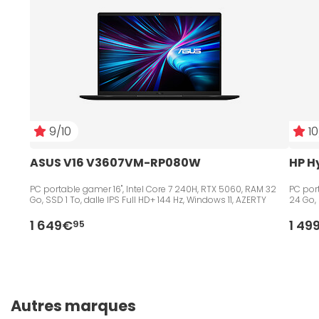
9/10
10
ASUS V16 V3607VM-RP080W
HP H
PC portable gamer 16", Intel Core 7 240H, RTX 5060, RAM 32
PC port
Go, SSD 1 To, dalle IPS Full HD+ 144 Hz, Windows 11, AZERTY
24 Go, 
1 649€
1 49
95
Autres marques