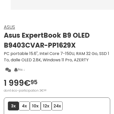
ASUS
Asus ExpertBook B9 OLED
B9403CVAR-PP1629X
PC portable 15.6", Intel Core 7-150U, RAM 32 Go, SSD 1
To, dalle OLED 2.8K, Windows 11 Pro, AZERTY
Prix ↓
1 999€
95
dont éco-participation 3€
98
3x
4x
10x
12x
24x