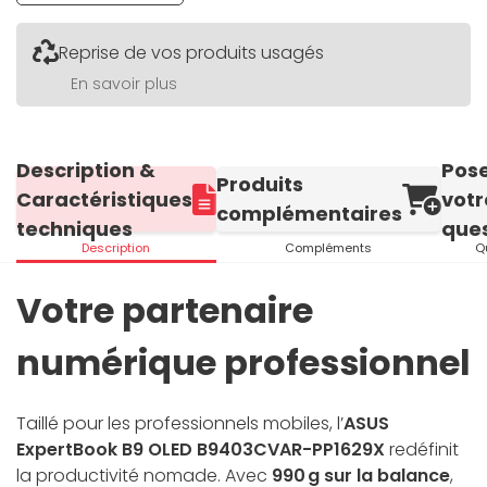
Reprise de vos produits usagés
En savoir plus
Description &
Pos
Produits
Caractéristiques
votr
complémentaires
techniques
ques
Description
Compléments
Q
Votre partenaire
numérique professionnel
Taillé pour les professionnels mobiles, l’
ASUS
ExpertBook B9 OLED B9403CVAR-PP1629X
redéfinit
la productivité nomade. Avec
990 g sur la balance
,