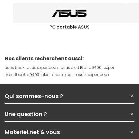
PC portable ASUS
Nos clients recherchent aussi :
asus book
asus expertbook
asus oled 16p
b9400
exper
expertbook b9403
oled
asus expert
asus
expertbook
Qui sommes-nous ?
Qui sommes-nous ?
Une question ?
Nos services
Les magasins Materiel.net
Rubrique d'aide / FAQ
Nos solutions pour les pros
Materiel.net & vous
Paiement, livraison
Contactez-nous