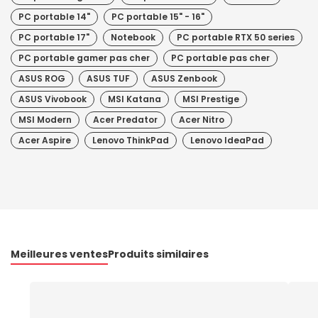
PC portable 14"
PC portable 15" - 16"
PC portable 17"
Notebook
PC portable RTX 50 series
PC portable gamer pas cher
PC portable pas cher
ASUS ROG
ASUS TUF
ASUS Zenbook
ASUS Vivobook
MSI Katana
MSI Prestige
MSI Modern
Acer Predator
Acer Nitro
Acer Aspire
Lenovo ThinkPad
Lenovo IdeaPad
Meilleures ventes
Produits similaires