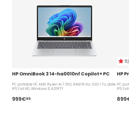
8/
HP OmniBook 3 14-ha0010nf Copilot+ PC
HP P
PC portable 14", AMD Ryzen AI 7 350, RAM 16 Go, SSD 1 To, dalle
PC port
IPS Full HD, Windows 11, AZERTY
IPS Ful
999€
899
95