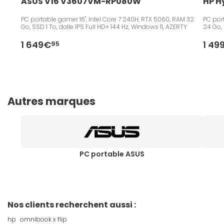
ASUS V16 V3607VM-RP080W
HP H
PC portable gamer 16", Intel Core 7 240H, RTX 5060, RAM 32
PC port
Go, SSD 1 To, dalle IPS Full HD+ 144 Hz, Windows 11, AZERTY
24 Go, 
1 649€
1 49
95
Autres marques
PC portable ASUS
Nos clients recherchent aussi :
hp
omnibook x flip