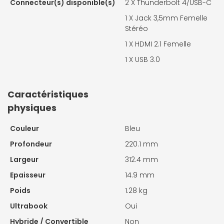
Connecteur(s) disponible(s)
2 X
Thunderbolt 4/USB-C
1 X
Jack 3,5mm Femelle
Stéréo
1 X
HDMI 2.1 Femelle
1 X
USB 3.0
Caractéristiques
physiques
Couleur
Bleu
Profondeur
220.1 mm
Largeur
312.4 mm
Epaisseur
14.9 mm
Poids
1.28 kg
Ultrabook
Oui
Hybride / Convertible
Non