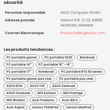
sécurité
Personne responsable
ASUS Computer GmbH
Adresse postale
Harkort STR. 21-23, 40880
RATINGEN, GERMANY
Courrier électronique
ProducSafety@asus.com
Les produits tendances :
PC portable gamer
PC portable OLED
Macbook
PC portable 14"
PC portable 15" - 16"
PC portable 17"
Notebook
PC portable RTX 50 series
PC portable gamer pas cher
PC portable pas cher
ASUS ROG
ASUS TUF
ASUS Zenbook
ASUS Vivobook
MSI Katana
MSI Prestige
MSI Modern
Acer Predator
Acer Nitro
Acer Aspire
Lenovo ThinkPad
Lenovo IdeaPad