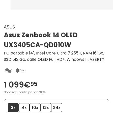
ASUS
Asus Zenbook 14 OLED
UX3405CA-QD010W
PC portable 14", Intel Core Ultra 7 255H, RAM 16 Go,
SSD 512 Go, dalle OLED Full HD+, Windows 11, AZERTY
2
Prix ↓
1 099€
95
dont éco-participation 3€
98
3x
4x
10x
12x
24x