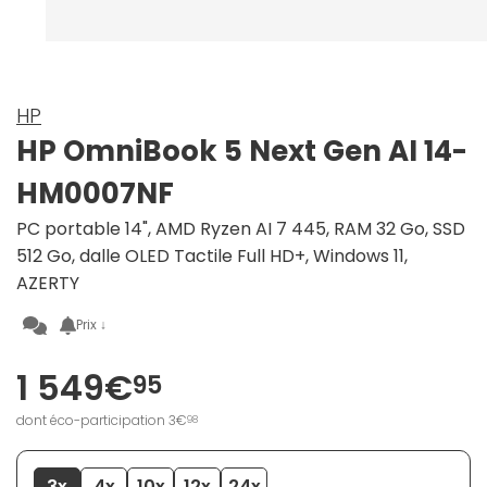
HP
HP OmniBook 5 Next Gen AI 14-
HM0007NF
PC portable 14", AMD Ryzen AI 7 445, RAM 32 Go, SSD
512 Go, dalle OLED Tactile Full HD+, Windows 11,
AZERTY
Prix ↓
1 549€
95
dont éco-participation 3€
98
3x
4x
10x
12x
24x