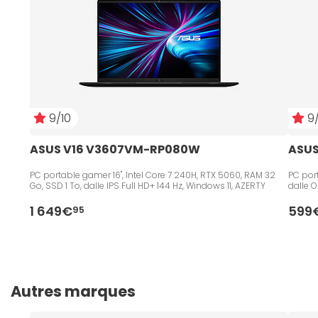
9/10
9/
ASUS V16 V3607VM-RP080W
ASUS
PC portable gamer 16", Intel Core 7 240H, RTX 5060, RAM 32
PC port
Go, SSD 1 To, dalle IPS Full HD+ 144 Hz, Windows 11, AZERTY
dalle 
1 649€
599
95
Autres marques