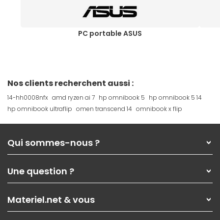
PC portable ASUS
Nos clients recherchent aussi :
14-hh0008nfx
amd ryzen ai 7
hp omnibook 5
hp omnibook 5 14
hp omnibook ultraflip
omen transcend 14
omnibook x flip
Qui sommes-nous ?
Qui sommes-nous ?
Une question ?
Nos services
Les magasins Materiel.net
Rubrique d'aide / FAQ
Nos solutions pour les pros
Materiel.net & vous
Paiement, livraison
Contactez-nous
Garanties
,
Pack Zen