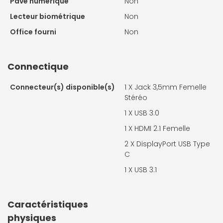
Pavé numérique
Non
Lecteur biométrique
Non
Office fourni
Non
Connectique
Connecteur(s) disponible(s)
1 X
Jack 3,5mm Femelle
Stéréo
1 X
USB 3.0
1 X
HDMI 2.1 Femelle
2 X
DisplayPort USB Type
C
1 X
USB 3.1
Caractéristiques
physiques