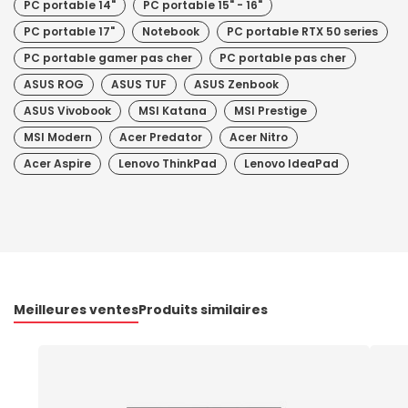
PC portable 14"
PC portable 15" - 16"
PC portable 17"
Notebook
PC portable RTX 50 series
PC portable gamer pas cher
PC portable pas cher
ASUS ROG
ASUS TUF
ASUS Zenbook
ASUS Vivobook
MSI Katana
MSI Prestige
MSI Modern
Acer Predator
Acer Nitro
Acer Aspire
Lenovo ThinkPad
Lenovo IdeaPad
Meilleures ventes
Produits similaires