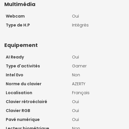
Multimédia
Webcam
Oui
Type de H.P
Intégrés
Equipement
AI Ready
Oui
Type d'activités
Gamer
Intel Evo
Non
Norme du clavier
AZERTY
Localisation
Français
Clavier rétroéclairé
Oui
Clavier RGB
Oui
Pavé numérique
Oui
Lecteur biométrique
Non