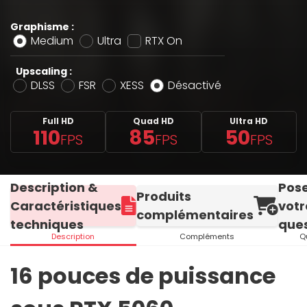
Graphisme :
Medium
Ultra
RTX On
Upscaling :
DLSS
FSR
XESS
Désactivé
Full HD
Quad HD
Ultra HD
110
85
50
FPS
FPS
FPS
Description &
Pos
Produits
Caractéristiques
votr
complémentaires
techniques
ques
Description
Compléments
Q
16 pouces de puissance