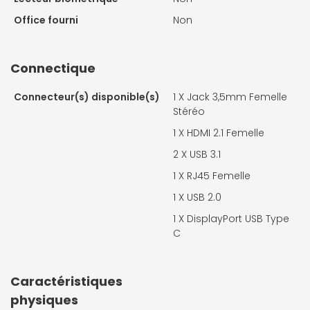
Office fourni
Non
Connectique
Connecteur(s) disponible(s)
1 X
Jack 3,5mm Femelle
Stéréo
1 X
HDMI 2.1 Femelle
2 X
USB 3.1
1 X
RJ45 Femelle
1 X
USB 2.0
1 X
DisplayPort USB Type
C
Caractéristiques
physiques