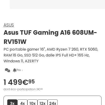
ASUS
Asus TUF Gaming A16 608UM-
RV151W
PC portable gamer 16", AMD Ryzen 7 260, RTX 5060,
RAM 16 Go, SSD 512 Go, dalle IPS Full HD+ 165 Hz,
Windows 11, AZERTY
Prix ↓
1 499€
95
dont éco-participation 3€
98
3x
4x
10x
12x
24x