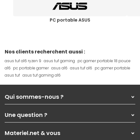
PC portable ASUS
Nos clients recherchent aussi :
asus tuf a16 ryzen 9
asus tuf gaming
pc gamer portable 18 pouce
a16
pc portable gamer
asus a16
asus tuf a16
pc gamer portable
asus tuf
asus tuf gaming a16
Qui sommes-nous ?
Qui sommes-nous ?
Une question ?
Nos services
Les magasins Materiel.net
Rubrique d'aide / FAQ
Nos solutions pour les pros
Materiel.net & vous
Paiement, livraison
Contactez-nous