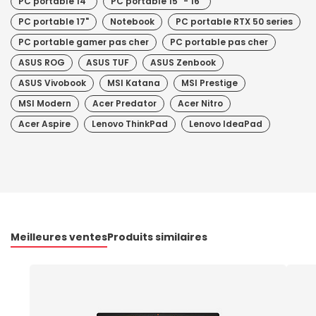
PC portable 14"
PC portable 15" - 16"
PC portable 17"
Notebook
PC portable RTX 50 series
PC portable gamer pas cher
PC portable pas cher
ASUS ROG
ASUS TUF
ASUS Zenbook
ASUS Vivobook
MSI Katana
MSI Prestige
MSI Modern
Acer Predator
Acer Nitro
Acer Aspire
Lenovo ThinkPad
Lenovo IdeaPad
Meilleures ventes
Produits similaires