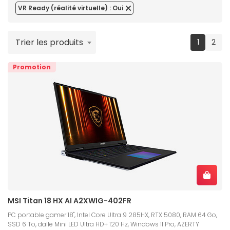
VR Ready (réalité virtuelle) : Oui
Trier les produits
(current
1
2
Promotion
MSI Titan 18 HX AI A2XWIG-402FR
PC portable gamer 18", Intel Core Ultra 9 285HX, RTX 5080, RAM 64 Go,
SSD 6 To, dalle Mini LED Ultra HD+ 120 Hz, Windows 11 Pro, AZERTY