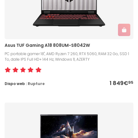
Asus TUF Gaming A18 808UM-S8042W
PC portable gamer 18", AMD Ryzen 7 260, RTX 5060, RAM 32 Go, SSD 1
To, dalle IPS Full HD+ 144 Hz, Windows 11, AZERTY
1 849€
95
Dispo web :
Rupture