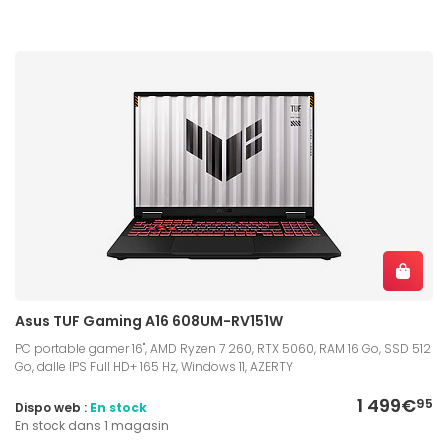
Asus TUF Gaming A16 608UM-RV151W
PC portable gamer 16", AMD Ryzen 7 260, RTX 5060, RAM 16 Go, SSD 512
Go, dalle IPS Full HD+ 165 Hz, Windows 11, AZERTY
1 499€
95
Dispo web :
En stock
En stock dans 1 magasin