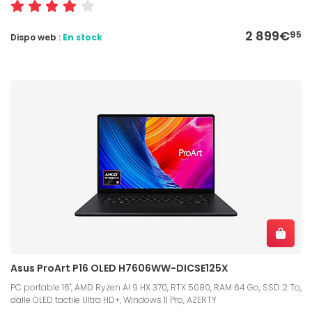
2 899€
95
Dispo web :
En stock
Asus ProArt P16 OLED H7606WW-DICSE125X
PC portable 16", AMD Ryzen AI 9 HX 370, RTX 5080, RAM 64 Go, SSD 2 To,
dalle OLED tactile Ultra HD+, Windows 11 Pro, AZERTY