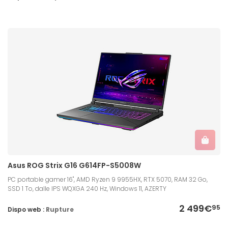
Asus ROG Strix G16 G614FP-S5008W
PC portable gamer 16", AMD Ryzen 9 9955HX, RTX 5070, RAM 32 Go,
SSD 1 To, dalle IPS WQXGA 240 Hz, Windows 11, AZERTY
2 499€
95
Dispo web :
Rupture