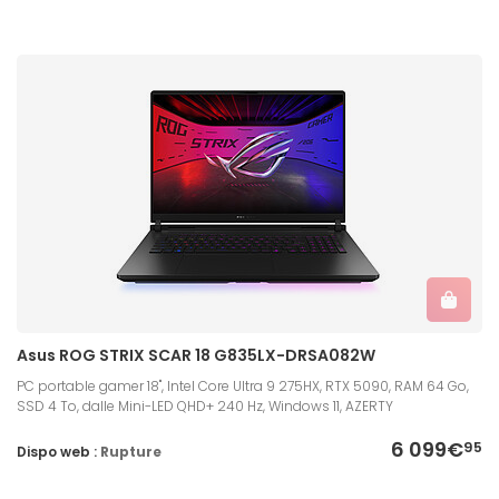
Asus ROG STRIX SCAR 18 G835LX-DRSA082W
PC portable gamer 18", Intel Core Ultra 9 275HX, RTX 5090, RAM 64 Go,
SSD 4 To, dalle Mini-LED QHD+ 240 Hz, Windows 11, AZERTY
6 099€
95
Dispo web :
Rupture