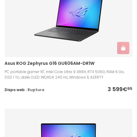
Asus ROG Zephyrus G16 GU606AM-DR1W
PC portable gamer 16", Intel Core Ultra 9 386H, RTX 5060, RAM 6 Go,
SSD 1 To, dalle OLED WQXGA 240 Hz, Windows 11, AZERTY
3 599€
95
Dispo web :
Rupture