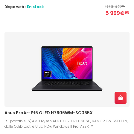
6 699€
Dispo web :
En stock
95
5 999€
95
Asus ProArt P16 OLED H7606WM-SC065X
PC portable 16", AMD Ryzen AI 9 HX 370, RTX 5060, RAM 32 Go, SSD 1 To,
dalle OLED tactile Ultra HD+, Windows 11 Pro, AZERTY