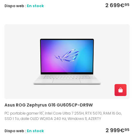
2 699€
95
Dispo web :
En stock
Asus ROG Zephyrus G16 GU605CP-DR9W
PC portable gamer 16", Intel Core Ultra 7 255H, RTX 5070, RAM 16 Go,
SSD 1 To, dalle OLED WQXGA 240 Hz, Windows 11, AZERTY
2 999€
95
Dispo web :
En stock