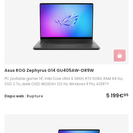
Asus ROG Zephyrus G14 GU405AW-DR9W
PC portable gamer 14", Intel Core Ultra 9 386H, RTX 5080, RAM 64 Go,
SSD 2 To, dalle OLED WQXGA+ 120 Hz, Windows 11 Pro, AZERTY
5 199€
95
Dispo web :
Rupture