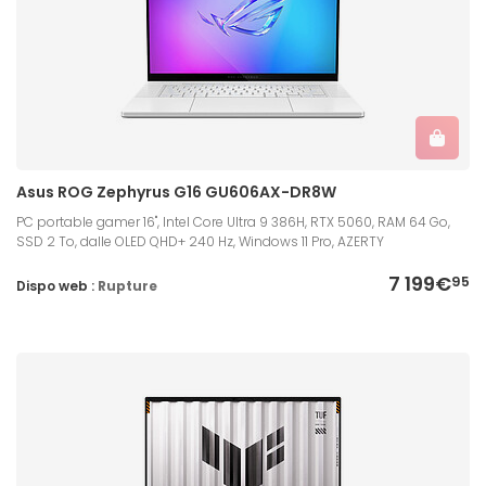
Asus ROG Zephyrus G16 GU606AX-DR8W
PC portable gamer 16", Intel Core Ultra 9 386H, RTX 5060, RAM 64 Go,
SSD 2 To, dalle OLED QHD+ 240 Hz, Windows 11 Pro, AZERTY
7 199€
95
Dispo web :
Rupture