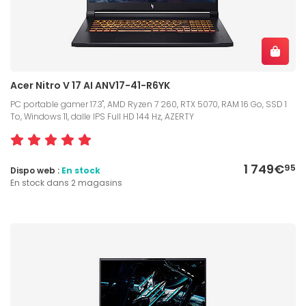
Acer Nitro V 17 AI ANV17-41-R6YK
PC portable gamer 17.3", AMD Ryzen 7 260, RTX 5070, RAM 16 Go, SSD 1
To, Windows 11, dalle IPS Full HD 144 Hz, AZERTY
1 749€
95
Dispo web :
En stock
En stock dans 2 magasins