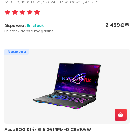
SSD 1 To, dalle IPS WQXGA 240 Hz, Windows 11, AZERTY
2 499€
95
Dispo web :
En stock
En stock dans 2 magasins
Nouveau
Asus ROG Strix G16 G614PM-DICRV106W