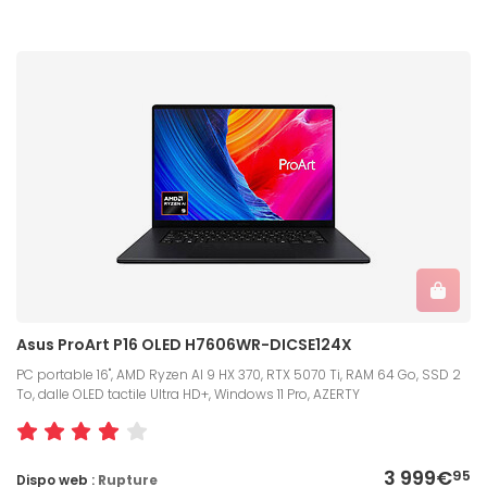
Asus ProArt P16 OLED H7606WR-DICSE124X
PC portable 16", AMD Ryzen AI 9 HX 370, RTX 5070 Ti, RAM 64 Go, SSD 2
To, dalle OLED tactile Ultra HD+, Windows 11 Pro, AZERTY
3 999€
95
Dispo web :
Rupture