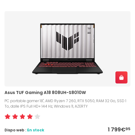
Asus TUF Gaming A18 808UH-S8010W
PC portable gamer 18", AMD Ryzen 7 260, RTX 5050, RAM 32 Go, SSD 1
To, dalle IPS Full HD+ 144 Hz, Windows 11, AZERTY
1 799€
95
Dispo web :
En stock