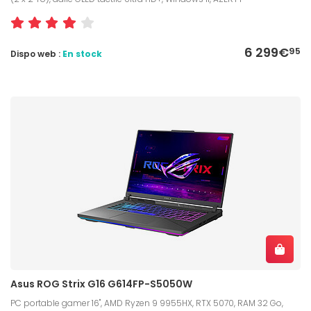
6 299€
95
Dispo web :
En stock
Asus ROG Strix G16 G614FP-S5050W
PC portable gamer 16", AMD Ryzen 9 9955HX, RTX 5070, RAM 32 Go,