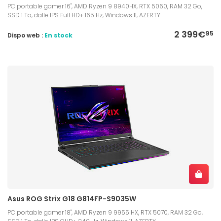
PC portable gamer 16", AMD Ryzen 9 8940HX, RTX 5060, RAM 32 Go,
SSD 1 To, dalle IPS Full HD+ 165 Hz, Windows 11, AZERTY
2 399€
95
Dispo web :
En stock
Asus ROG Strix G18 G814FP-S9035W
PC portable gamer 18", AMD Ryzen 9 9955 HX, RTX 5070, RAM 32 Go,