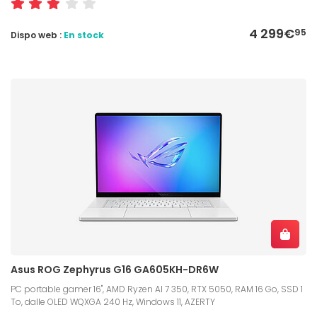
4 299€
95
Dispo web :
En stock
Asus ROG Zephyrus G16 GA605KH-DR6W
PC portable gamer 16", AMD Ryzen AI 7 350, RTX 5050, RAM 16 Go, SSD 1
To, dalle OLED WQXGA 240 Hz, Windows 11, AZERTY