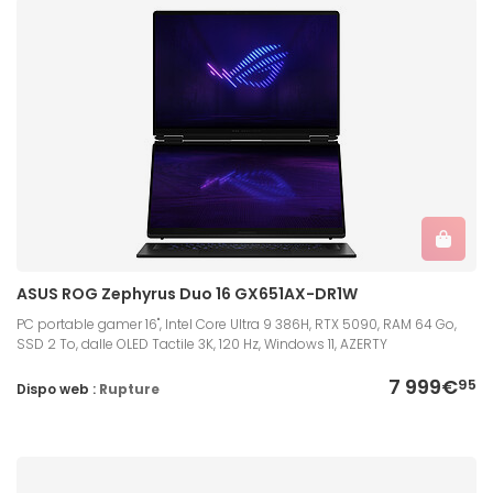
ASUS ROG Zephyrus Duo 16 GX651AX-DR1W
PC portable gamer 16", Intel Core Ultra 9 386H, RTX 5090, RAM 64 Go,
SSD 2 To, dalle OLED Tactile 3K, 120 Hz, Windows 11, AZERTY
7 999€
95
Dispo web :
Rupture