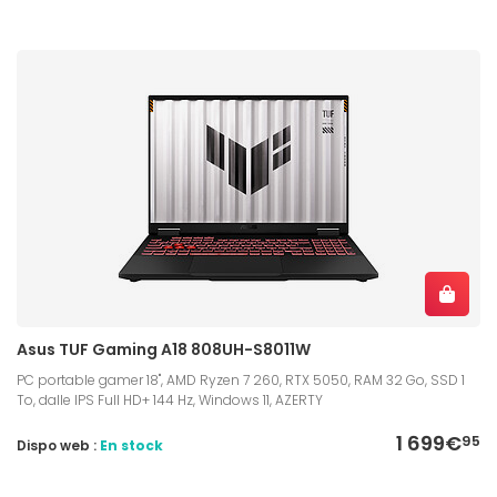
Asus TUF Gaming A18 808UH-S8011W
PC portable gamer 18", AMD Ryzen 7 260, RTX 5050, RAM 32 Go, SSD 1
To, dalle IPS Full HD+ 144 Hz, Windows 11, AZERTY
1 699€
95
Dispo web :
En stock