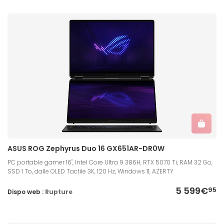
ASUS ROG Zephyrus Duo 16 GX651AR-DR0W
PC portable gamer 16", Intel Core Ultra 9 386H, RTX 5070 Ti, RAM 32 Go,
SSD 1 To, dalle OLED Tactile 3K, 120 Hz, Windows 11, AZERTY
5 599€
95
Dispo web :
Rupture