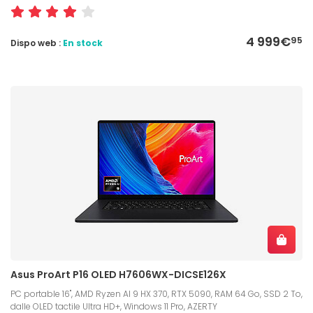
4 999€
95
Dispo web :
En stock
Asus ProArt P16 OLED H7606WX-DICSE126X
PC portable 16", AMD Ryzen AI 9 HX 370, RTX 5090, RAM 64 Go, SSD 2 To,
dalle OLED tactile Ultra HD+, Windows 11 Pro, AZERTY