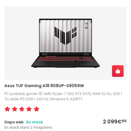
Asus TUF Gaming A18 808UP-S9059W
PC portable gamer 18", AMD Ryzen 7 260, RTX 5070, RAM 32 Go, SSD 1
To, dalle IPS QHD+ 240 Hz, Windows 11, AZERTY
2 099€
95
Dispo web :
En stock
En stock dans 2 magasins