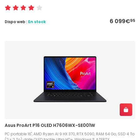
6 099€
95
Dispo web :
En stock
Asus ProArt P16 OLED H7606WX-SE001W
PC portable 16", AMD Ryzen AI 9 HX 370, RTX 5090, RAM 64 Go, SSD 4 To
(2 x 2 To), dalle OLED tactile Ultra HD+, Windows 11, AZERTY