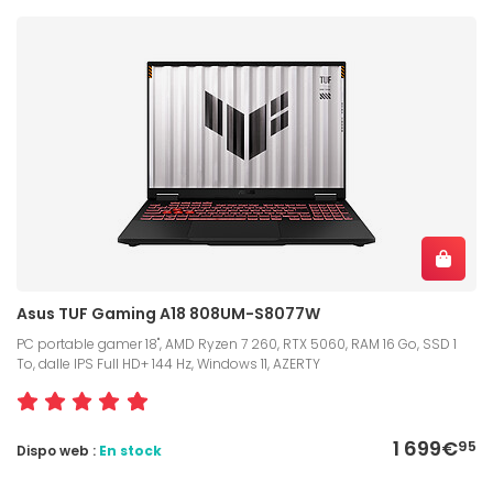
Asus TUF Gaming A18 808UM-S8077W
PC portable gamer 18", AMD Ryzen 7 260, RTX 5060, RAM 16 Go, SSD 1
To, dalle IPS Full HD+ 144 Hz, Windows 11, AZERTY
1 699€
95
Dispo web :
En stock