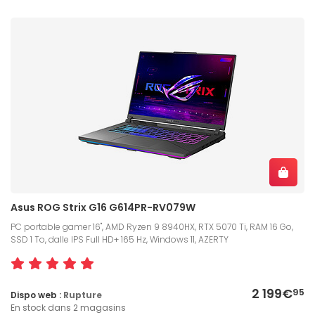
Asus ROG Strix G16 G614PR-RV079W
PC portable gamer 16", AMD Ryzen 9 8940HX, RTX 5070 Ti, RAM 16 Go,
SSD 1 To, dalle IPS Full HD+ 165 Hz, Windows 11, AZERTY
2 199€
95
Dispo web :
Rupture
En stock dans 2 magasins