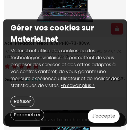
Gérer vos cookies sur
Materiel.net
Acer Predator Helios 18 AI PH18-73-98VA
Materiel.net utilise des cookies ou des
PC portable gamer 18", Intel Core Ultra 9 275HX, RTX 5090, RAM 64 Go,
SSD 1 To, Windows 11, dalle Mini-LED UHD+ 120 Hz, AZERTY
technologies similaires. Ils permettent de vous
proposer des services et des offres adaptés à
vos centres d’intérêt, de vous garantir une
4 499€
meilleure expérience utilisateur et de réaliser des
95
Dispo web :
En stock
statistiques de visites.
En savoir plus >
Refuser
Paramétrer
J'accepte
Affinez votre recherche