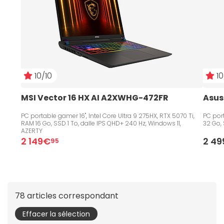
10/10
10
MSI Vector 16 HX AI A2XWHG-472FR
Asus
PC portable gamer 16", Intel Core Ultra 9 275HX, RTX 5070 Ti,
PC por
RAM 16 Go, SSD 1 To, dalle IPS QHD+ 240 Hz, Windows 11,
32 Go, 
AZERTY
2 149€
2 4
95
78 articles correspondant
Effacer la sélection