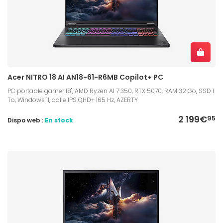
Acer NITRO 18 AI AN18-61-R6MB Copilot+ PC
PC portable gamer 18", AMD Ryzen AI 7 350, RTX 5070, RAM 32 Go, SSD 1
To, Windows 11, dalle IPS QHD+ 165 Hz, AZERTY
2 199€
95
Dispo web :
En stock