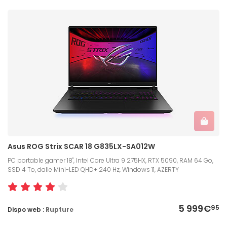
Asus ROG Strix SCAR 18 G835LX-SA012W
PC portable gamer 18", Intel Core Ultra 9 275HX, RTX 5090, RAM 64 Go,
SSD 4 To, dalle Mini-LED QHD+ 240 Hz, Windows 11, AZERTY
5 999€
95
Dispo web :
Rupture