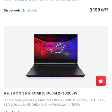
SSD 1 To, dalle IPS QHD+ 240 Hz, Windows 11, AZERTY
3 199€
95
Dispo web :
En stock
Asus ROG Strix SCAR 18 G835LX-S9206W
PC portable gamer 18", Intel Core Ultra 9 275HX, RTX 5090, RAM 32 Go,
SSD 2 To, dalle IPS QHD+ 240 Hz, Windows 11, AZERTY