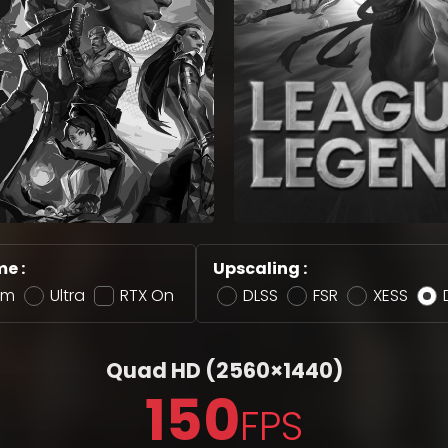
e :
Upscaling :
um
Ultra
RTX On
DLSS
FSR
XESS
Quad HD
(2560×1440)
150
FPS