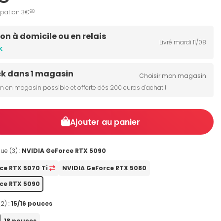
ipation 3€
98
son à domicile ou en relais
Livré mardi 11/08
k
ck dans 1 magasin
Choisir mon magasin
on en magasin possible et offerte dès 200 euros d'achat !
Ajouter au panier
ue (3) :
NVIDIA GeForce RTX 5090
ce RTX 5070 Ti
NVIDIA GeForce RTX 5080
ce RTX 5090
(2) :
15/16 pouces
18 pouces