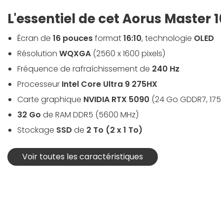
L'essentiel de cet Aorus Master 1
Écran de
16 pouces
format
16:10
, technologie
OLED
Résolution
WQXGA
(2560 x 1600 pixels)
Fréquence de rafraîchissement de
240 Hz
Processeur
Intel Core Ultra 9 275HX
Carte graphique
NVIDIA RTX 5090
(24 Go GDDR7, 17
32 Go
de RAM DDR5 (5600 MHz)
Stockage
SSD
de
2 To (2 x 1 To)
Voir toutes les caractéristiques