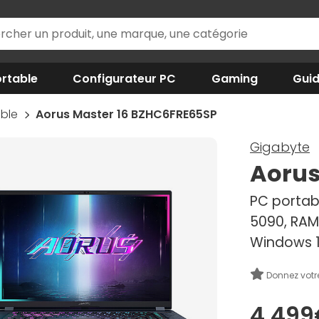
rtable
Configurateur PC
Gaming
Gui
able
Aorus Master 16 BZHC6FRE65SP
Gigabyte
Aorus
PC portabl
5090, RAM
Windows 1
Donnez votr
4 499