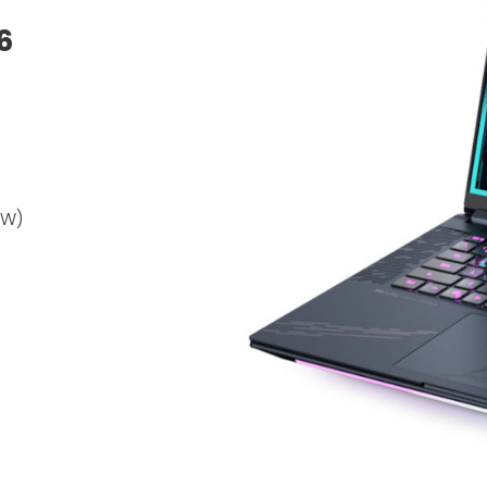
6
5W)