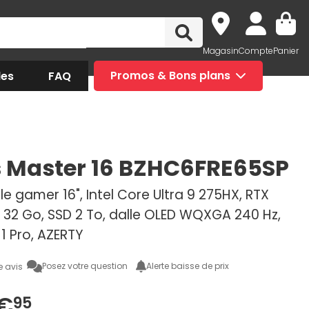
Magasin
Compte
Panier
des
FAQ
Promos & Bons plans
 Master 16 BZHC6FRE65SP
e gamer 16", Intel Core Ultra 9 275HX, RTX
 32 Go, SSD 2 To, dalle OLED WQXGA 240 Hz,
1 Pro, AZERTY
Posez votre question
Alerte baisse de prix
e avis
€
95