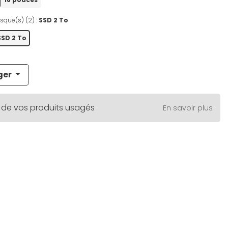
sque(s) (2) :
SSD 2 To
SSD 2 To
ger
 de vos produits usagés
En savoir plus