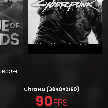
Désactivé
Ultra HD
(3840×2160)
90
FPS