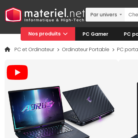
Par univers
Nos produits
PC Gamer
PC po
PC et Ordinateur
Ordinateur Portable
PC port