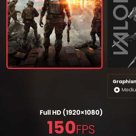
Graphism
Medi
Full HD
(1920×1080)
150
FPS