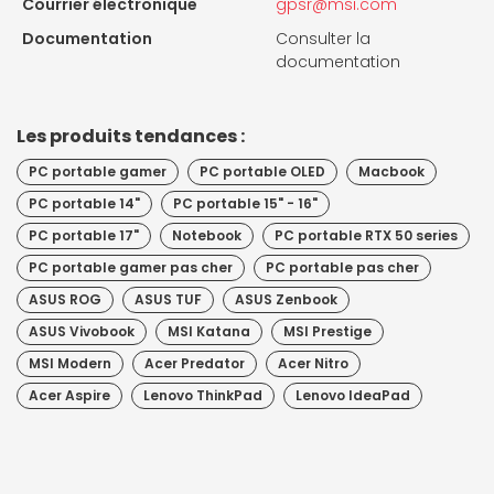
Courrier électronique
gpsr@msi.com
Documentation
Consulter la
documentation
Les produits tendances :
PC portable gamer
PC portable OLED
Macbook
PC portable 14"
PC portable 15" - 16"
PC portable 17"
Notebook
PC portable RTX 50 series
PC portable gamer pas cher
PC portable pas cher
ASUS ROG
ASUS TUF
ASUS Zenbook
ASUS Vivobook
MSI Katana
MSI Prestige
MSI Modern
Acer Predator
Acer Nitro
Acer Aspire
Lenovo ThinkPad
Lenovo IdeaPad