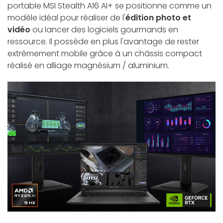
portable MSI Stealth A16 AI+ se positionne comme un
modèle idéal pour réaliser de l'
édition photo et
vidéo
ou lancer des logiciels gourmands en
ressource. Il possède en plus l'avantage de rester
extrêmement mobile grâce à un châssis compact
réalisé en alliage magnésium / aluminium.