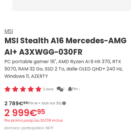
MSI
MSI Stealth A16 Mercedes-AMG
AI+ A3XWGG-030FR
PC portable gamer 16", AMD Ryzen AI 9 HX 370, RTX
5070, RAM 32 Go, SSD 2 To, dalle OLED QHD+ 240 Hz,
Windows 11, AZERTY
1
Prix ↓
2 avis
2 789€
95
Prix le + bas sur 30j
2 999€
95
Prix promo jusqu'au 30/09 inclus
dont éco-participation 3€
98