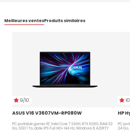
Meilleures ventes
Produits similaires
9/10
10
ASUS V16 V3607VM-RP080W
HP H
PC portable gamer 16", Intel Core 7 240H, RTX 5060, RAM 32
PC port
Go, SSD 1 To, dalle IPS Full HD+ 144 Hz, Windows 11, AZERTY
24 Go, 