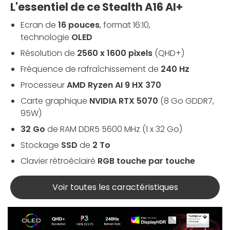
L'essentiel de ce Stealth A16 AI+
Ecran de
16 pouces
, format 16:10,
technologie
OLED
Résolution de
2560 x 1600 pixels
(QHD+)
Fréquence de rafraîchissement de
240 Hz
Processeur
AMD Ryzen AI 9 HX 370
Carte graphique
NVIDIA RTX 5070
(8 Go GDDR7,
95W)
32 Go
de RAM DDR5 5600 MHz (1 x 32 Go)
Stockage
SSD
de
2 To
Clavier rétroéclairé
RGB touche par touche
Voir toutes les caractéristiques