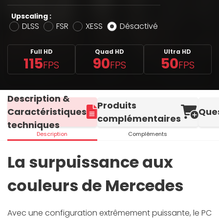
Upscaling :
DLSS
FSR
XESS
Désactivé
Full HD
Quad HD
Ultra HD
115
90
50
FPS
FPS
FPS
Description &
Produits
Caractéristiques
Que
complémentaires
techniques
Description
Compléments
La surpuissance aux
couleurs de Mercedes
Avec une configuration extrêmement puissante, le PC