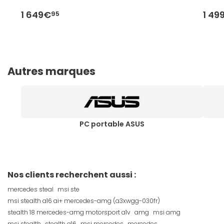
1 649€
1 49
95
Autres marques
PC portable ASUS
Nos clients recherchent aussi :
mercedes steal
msi ste
msi stealth a16 ai+ mercedes-amg (a3xwgg-030fr)
stealth 18 mercedes-amg motorsport a1v
amg
msi amg
msi stealth
stealth a16
msi mercedes
mercedes