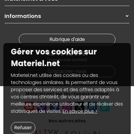
Paiement, livraison
Contactez-nous
Garanties
,
Pack Zen
On répare votre PC portable
SAV, demander un retour
Informations
On rachète votre carte graphique
Informations
PC sur mesure : Votre RDV personnalisé
Guides d'achats et tutoriels
Plan du site
Notre démarche écologique
Nos marques
Materiel.net recrute
Rubrique d'aide
Conditions générales de vente
Notre programme d'affiliation
Marketplace
Gérer vos cookies sur
Partenariat & Sponsoring
02 40 92 91 91
Informations légales
(numéro non surtaxé)
Données personnelles
et
cookies
Materiel.net
Gérer vos cookies
Contactez-nous
Accessibilité : non conforme
Materiel.net utilise des cookies ou des
technologies similaires. Ils permettent de vous
proposer des services et des offres adaptés à
Materiel.net sur les réseaux sociaux
vos centres d’intérêt, de vous garantir une
meilleure expérience utilisateur et de réaliser des
statistiques de visites.
En savoir plus >
Nos autres sites
Refuser