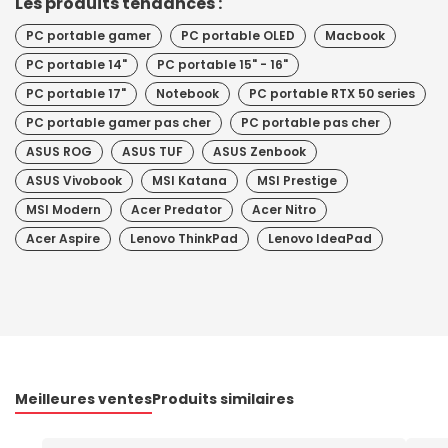
Les produits tendances :
PC portable gamer
PC portable OLED
Macbook
PC portable 14"
PC portable 15" - 16"
PC portable 17"
Notebook
PC portable RTX 50 series
PC portable gamer pas cher
PC portable pas cher
ASUS ROG
ASUS TUF
ASUS Zenbook
ASUS Vivobook
MSI Katana
MSI Prestige
MSI Modern
Acer Predator
Acer Nitro
Acer Aspire
Lenovo ThinkPad
Lenovo IdeaPad
Meilleures ventes
Produits similaires