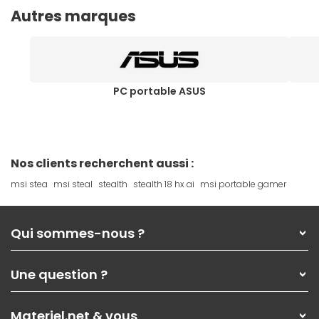
Autres marques
PC portable ASUS
Nos clients recherchent aussi :
msi stea
msi steal
stealth
stealth 18 hx ai
msi portable gamer
Qui sommes-nous ?
Qui sommes-nous ?
Une question ?
Nos services
Les magasins Materiel.net
Rubrique d'aide / FAQ
Nos solutions pour les pros
Materiel.net & vous