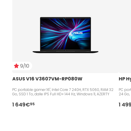
9/10
ASUS V16 V3607VM-RP080W
HP H
PC portable gamer 16", Intel Core 7 240H, RTX 5060, RAM 32
PC port
Go, SSD 1 To, dalle IPS Full HD+ 144 Hz, Windows 11, AZERTY
24 Go, 
1 649€
1 49
95