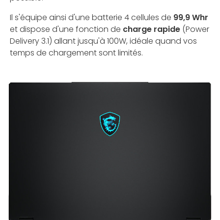
Il s'équipe ainsi d'une batterie 4 cellules de
99,9 Whr
et dispose d'une fonction de
charge rapide
(Power
Delivery 3.1) allant jusqu'à 100W, idéale quand vos
temps de chargement sont limités.