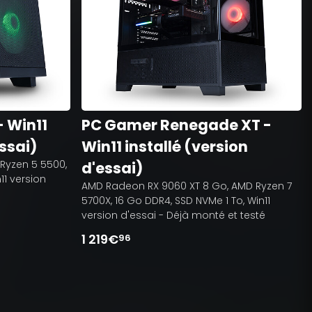
- Win11
PC Gamer Renegade XT -
essai)
Win11 installé (version
Ryzen 5 5500,
d'essai)
11 version
AMD Radeon RX 9060 XT 8 Go, AMD Ryzen 7
5700X, 16 Go DDR4, SSD NVMe 1 To, Win11
version d'essai - Déjà monté et testé
1 219€
96