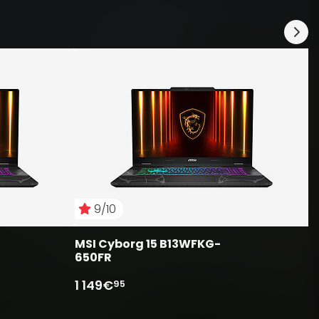
M
6
1
9/10
MSI Cyborg 15 B13WFKG-
650FR
1 149€
95