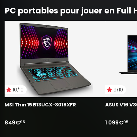
PC portables pour jouer en Full 
10/10
9/10
MSI Thin 15 B13UCX-3018XFR
ASUS V16 V
849€
1 099€
95
95