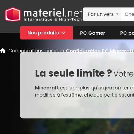
Par univers
Nos produits
PC Gamer
PC po
Configurations par jeu
Configuration PC Minecraft
La seule limite ?
Votre
Minecraft
est bien plus qu'un jeu : un terr
modifiée à l'extrême, chaque partie est uni