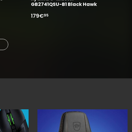
GB2741QSU-B1 Black Hawk
179€
95