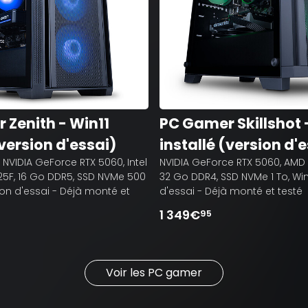
 Zenith - Win11
PC Gamer Skillshot 
(version d'essai)
installé (version d'
, NVIDIA GeForce RTX 5060, Intel
NVIDIA GeForce RTX 5060, AMD 
225F, 16 Go DDR5, SSD NVMe 500
32 Go DDR4, SSD NVMe 1 To, Win
ion d'essai - Déjà monté et
d'essai - Déjà monté et testé
1 349€
95
Voir les PC gamer