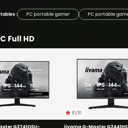
tables :
PC portable gamer
PC portable gamer
C Full HD
10/10
aster G2741QSU-
iiyama G-Master G2441H