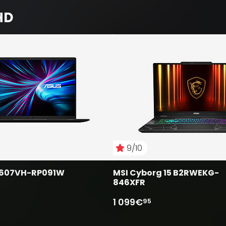
HD
9/10
3607VH-RP091W
MSI Cyborg 15 B2RWEKG-
846XFR
1 099€
95