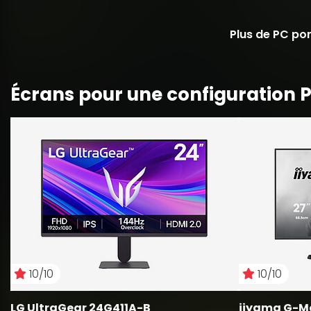
Plus de PC por
Écrans pour une configuration P
10/10
10/10
LG UltraGear 24G411A-B
iiyama G-M