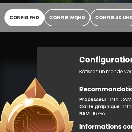
CONFIG FHD
CONFIG WQHD
CONFIG 4K UH
Configuration
Bâtissez un monde vou
Recommandation
Processeur
: Intel Cor
Carte graphique
: Int
RAM
: 16 Go
Informations c