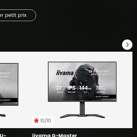
 petit prix
i
G
1
10/10
SU-
iiyama G-Master 