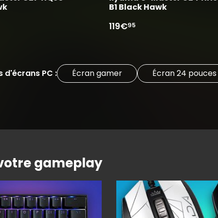
wk
B1 Black Hawk
119€
95
s d'écrans PC :
Écran gamer
Écran 24 pouces
 votre gameplay