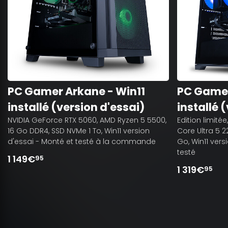
PC Gamer Arkane - Win11
PC Gamer
installé (version d'essai)
installé 
NVIDIA GeForce RTX 5060, AMD Ryzen 5 5500,
Edition limitée
16 Go DDR4, SSD NVMe 1 To, Win11 version
Core Ultra 5 
d'essai - Monté et testé à la commande
Go, Win11 vers
testé
1 149€
95
1 319€
95