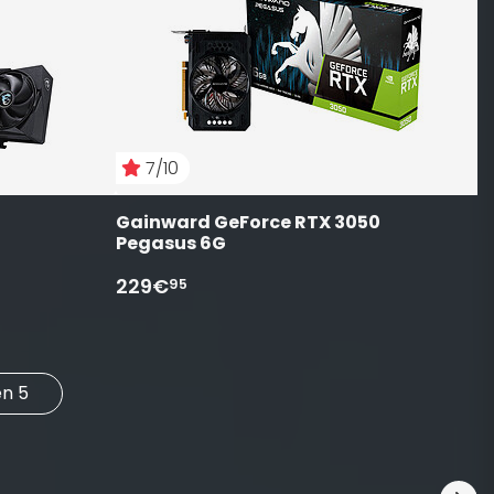
2
7/10
Gainward GeForce RTX 3050 
Pegasus 6G
229€
95
n 5