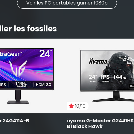
Voir les PC portables gamer 1080p
er les fossiles
10/10
r 24G411A-B
iiyama G-Master G2441H
B1 Black Hawk