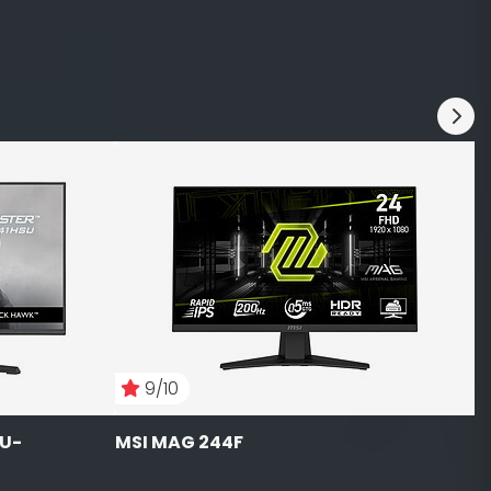
i
G
1
9/10
SU-
MSI MAG 244F