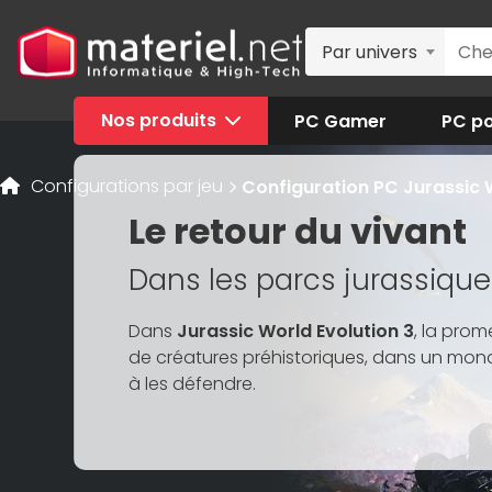
Par univers
Nos produits
PC Gamer
PC po
Configurations par jeu
Configuration PC Jurassic W
Le retour du vivant
Dans les parcs jurassique
Dans
Jurassic World Evolution 3
, la prom
de créatures préhistoriques, dans un mo
à les défendre.