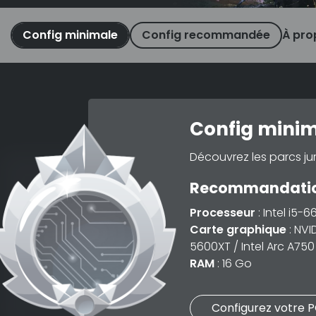
Config minimale
Config recommandée
À pro
Config minima
Découvrez les parcs ju
Recommandation
Processeur
: Intel i5-
Carte graphique
: NVI
5600XT / Intel Arc A750
RAM
: 16 Go
Configurez votre 