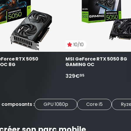
10/10
Force RTX 5050 
MSI GeForce RTX 5050 8G 
 OC 8G
GAMING OC
329€
95
e composants :
GPU 1080p
Core i5
Ryze
 créer son parc mobile