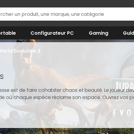
rtable
Configurateur PC
Gaming
Gui
orld Evolution 3
s
esse est de faire cohabiter chaos et beauté. Le joueur de
nde où chaque espèce réclame son espace. Ouvrez vos p