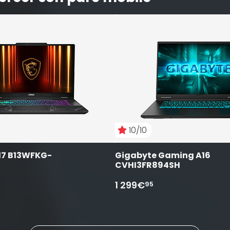
10/10
17 B13WFKG-
Gigabyte Gaming A16 
CVHI3FR894SH
1 299€
95