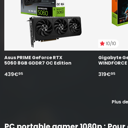
10/10
Asus PRIME GeForce RTX 
Gigabyte Ge
5060 8GB GDDR7 OC Edition
WINDFORCE
439€
319€
95
95
Plus d
PC portable gamer 1080p : Pour