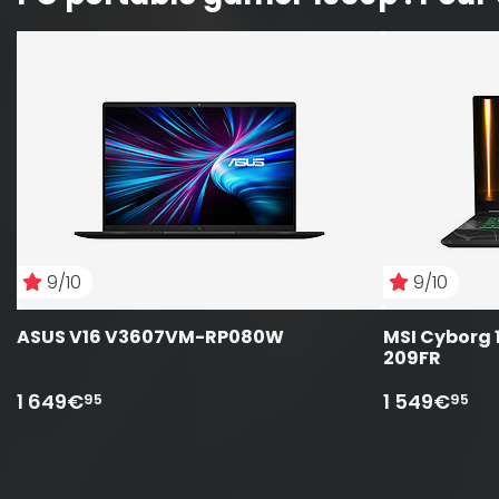
9/10
9/10
ASUS V16 V3607VM-RP080W
MSI Cyborg 
209FR 
1 649€
1 549€
95
95