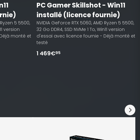
n11
PC Gamer Skillshot - Win11
rnie)
installé (licence fournie)
Ryzen 5 5500,
NVIDIA GeForce RTX 5060, AMD Ryzen 5 5500,
11 version
32 Go DDR4, SSD NVMe 1 To, Win11 version
 Déjà monté et
d'essai avec licence fournie - Déjà monté et
testé
1 469€
95
A
O