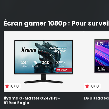
Écran gamer 1080p : Pour surveill
10/10
10/10
iiyama G-Master G2471HS-
LG UltraGea
B1 Red Eagle