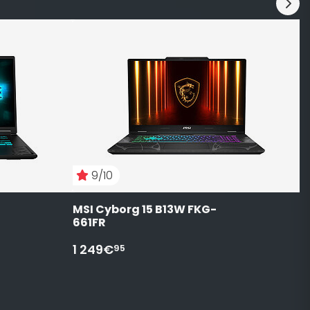
M
0
1
9/10
MSI Cyborg 15 B13W FKG-
661FR 
1 249€
95