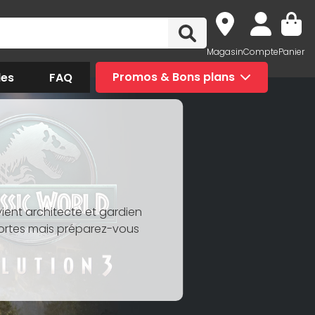
Magasin
Compte
Panier
des
FAQ
Promos & Bons plans
vient architecte et gardien
ortes mais préparez-vous