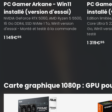
PC Gamer Arkane - Win11
PC Gamer
installé (version d'essai)
installé 
NVIDIA GeForce RTX 5060, AMD Ryzen 5 5500,
Edition limitée
16 Go DDR4, SSD NVMe 1 To, Win11 version
Core Ultra 5 
d'essai - Monté et testé à la commande
Go, Win11 vers
testé
1 149€
95
1 319€
95
Carte graphique 1080p : GPU po