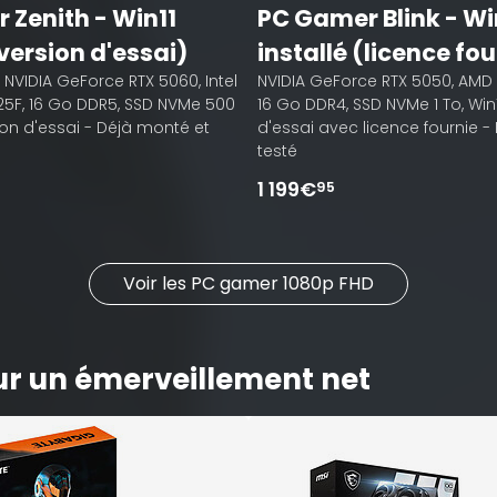
 Zenith - Win11
PC Gamer Blink - Wi
(version d'essai)
installé (licence fou
, NVIDIA GeForce RTX 5060, Intel
NVIDIA GeForce RTX 5050, AMD 
225F, 16 Go DDR5, SSD NVMe 500
16 Go DDR4, SSD NVMe 1 To, Win
ion d'essai - Déjà monté et
d'essai avec licence fournie -
testé
1 199€
95
Voir les PC gamer 1080p FHD
ur un émerveillement net