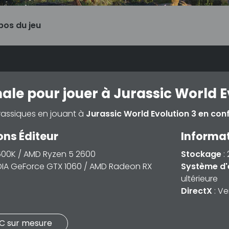
pos du jeu
le pour jouer à Jurassic World E
rassiques en jouant à
Jurassic World Evolution 3 en con
s Éditeur
Informa
6600K / AMD Ryzen 5 2600
Stockage
:
DIA GeForce GTX 1060 / AMD Radeon RX
Système d'
ultérieure
DirectX
: Ve
PC sur mesure