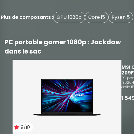
Plus de composants :
GPU 1080p
Core i5
Ryzen 5
PC portable gamer 1080p : Jackdaw
dans le sac
9/
MSI 
209F
PC port
13620H
dalle I
1 54
9/10