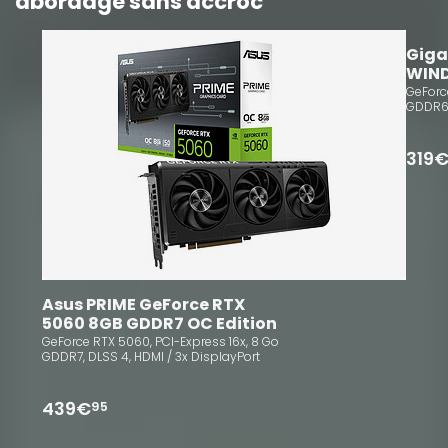
abordage sans accroc
10
Giga
WIN
GeForc
GDDR6,
319
Asus PRIME GeForce RTX 
5060 8GB GDDR7 OC Edition
GeForce RTX 5060, PCI-Express 16x, 8 Go
GDDR7, DLSS 4, HDMI / 3x DisplayPort
439€
95