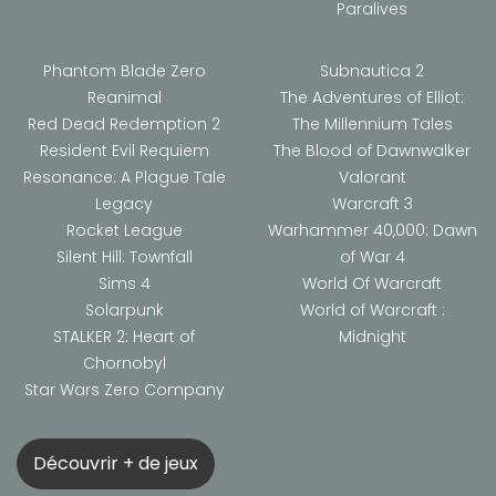
Paralives
Phantom Blade Zero
Subnautica 2
Reanimal
The Adventures of Elliot:
Red Dead Redemption 2
The Millennium Tales
Resident Evil Requiem
The Blood of Dawnwalker
Resonance: A Plague Tale
Valorant
Legacy
Warcraft 3
Rocket League
Warhammer 40,000: Dawn
Silent Hill: Townfall
of War 4
Sims 4
World Of Warcraft
Solarpunk
World of Warcraft :
STALKER 2: Heart of
Midnight
Chornobyl
Star Wars Zero Company
Découvrir + de jeux