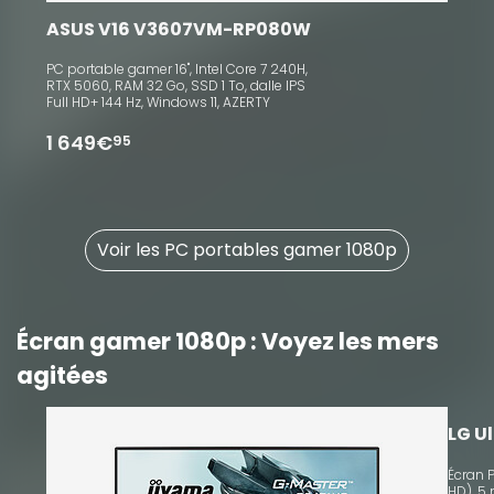
ASUS V16 V3607VM-RP080W
PC portable gamer 16", Intel Core 7 240H,
RTX 5060, RAM 32 Go, SSD 1 To, dalle IPS
Full HD+ 144 Hz, Windows 11, AZERTY
1 649€
95
Voir les PC portables gamer 1080p
Écran gamer 1080p : Voyez les mers
agitées
10
LG U
Écran P
HD), 5