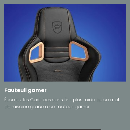
Fauteuil gamer
Écumez les Caraïbes sans finir plus raide qu'un mât
de misaine grâce à un fauteuil gamer.