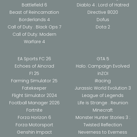
Battlefield 6
Diablo 4 : Lord of Hatred
Beast of Reincarnation
Directive 8020
Borderlands 4
Dofus
Call of Duty : Black Ops 7
Dota 2
Call of Duty: Modern
Warfare 4
EA Sports FC 26
GTA 5
Echoes of Aincrad
Halo: Campaign Evolved
F1 25
inZOI
Farming Simulator 25
iRacing
Fatekeeper
Jurassic World Evolution 3
Flight Simulator 2024
League of Legends
Football Manager 2026
Life is Strange : Reunion
Fortnite
Minecraft
Forza Horizon 6
Monster Hunter Stories 3 :
Forza Motorsport
Twisted Reflection
Genshin Impact
Neverness to Everness