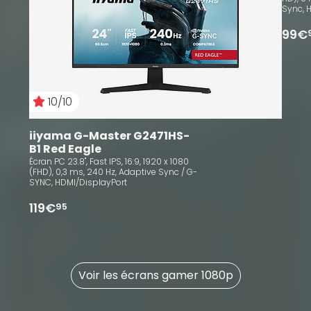
Sync, 
99€
10/10
iiyama G-Master G2471HS-
B1 Red Eagle
Écran PC 23.8", Fast IPS, 16:9, 1920 x 1080
(FHD), 0,3 ms, 240 Hz, Adaptive Sync / G-
SYNC, HDMI/DisplayPort
119€
95
Voir les écrans gamer 1080p