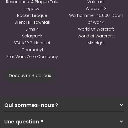
Resonance: A Plague Tale
Valorant
Legacy
Warcraft 3
Rocket League
Warhammer 40,000: Dawn
Silent Hill: Townfall
of War 4
Sims 4
World Of Warcraft
Solarpunk
World of Warcraft :
STALKER 2: Heart of
Midnight
Chornobyl
Star Wars Zero Company
Découvrir + de jeux
Qui sommes-nous ?
Qui sommes-nous ?
Une question ?
Nos services