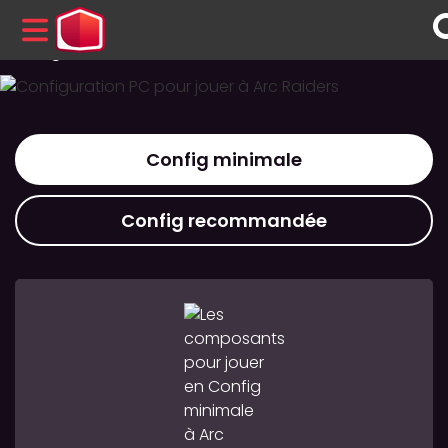
Configuration PC Arc Raiders
MENU
Config minimale
Config recommandée