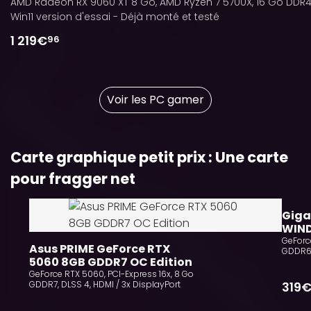
AMD Radeon RX 9060 XT 8 Go, AMD Ryzen 7 5700X, 16 Go DDR4,
Win11 version d'essai - Déjà monté et testé
1 219€
96
Voir les PC gamer
Carte graphique petit prix : Une carte
pour fragger net
10
Giga
WIN
GeForc
Asus PRIME GeForce RTX 
GDDR6,
5060 8GB GDDR7 OC Edition
GeForce RTX 5060, PCI-Express 16x, 8 Go
GDDR7, DLSS 4, HDMI / 3x DisplayPort
319