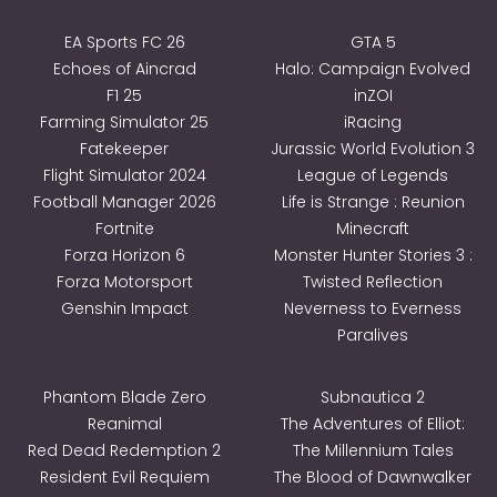
EA Sports FC 26
GTA 5
Echoes of Aincrad
Halo: Campaign Evolved
F1 25
inZOI
Farming Simulator 25
iRacing
Fatekeeper
Jurassic World Evolution 3
Flight Simulator 2024
League of Legends
Football Manager 2026
Life is Strange : Reunion
Fortnite
Minecraft
Forza Horizon 6
Monster Hunter Stories 3 :
Forza Motorsport
Twisted Reflection
Genshin Impact
Neverness to Everness
Paralives
Phantom Blade Zero
Subnautica 2
Reanimal
The Adventures of Elliot:
Red Dead Redemption 2
The Millennium Tales
Resident Evil Requiem
The Blood of Dawnwalker