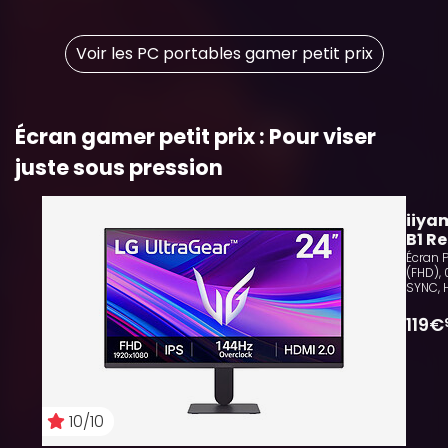
Voir les PC portables gamer petit prix
Écran gamer petit prix : Pour viser
juste sous pression
10
iiya
B1 R
Écran PC 23.8", Fast
(FHD), 
SYNC, 
119€
10/10