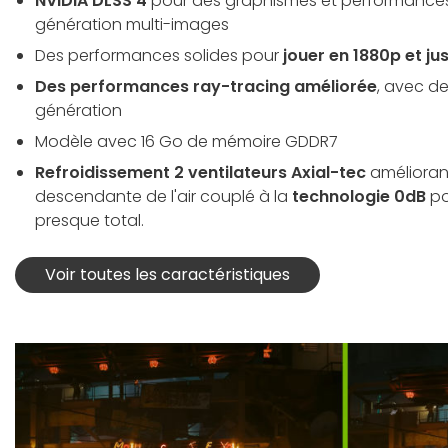
NVIDIA DLSS 4
pour des graphismes et performances 
génération multi-images
Des performances solides pour
jouer en 1880p et j
Des performances ray-tracing améliorée
, avec d
génération
Modèle avec 16 Go de mémoire GDDR7
Refroidissement 2 ventilateurs Axial-tec
améliorant
descendante de l'air couplé à la
technologie 0dB
po
presque total.
Voir toutes les caractéristiques