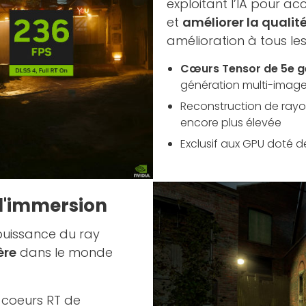
exploitant l’IA pour ac
et
améliorer la qualité
amélioration à tous les
Cœurs Tensor de 5e g
génération multi-imag
Reconstruction de rayon
encore plus élevée
Exclusif aux GPU doté de
 d'immersion
 puissance du ray
ère
dans le monde
s coeurs RT de