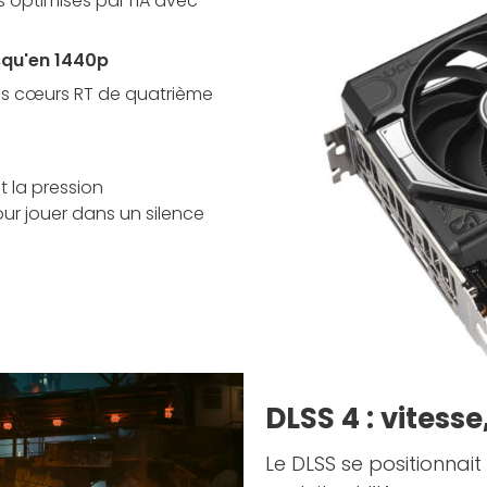
optimisés par l’IA avec
usqu'en 1440p
es cœurs RT de quatrième
 la pression
ur jouer dans un silence
DLSS 4 : vitesse,
Le DLSS se positionnai