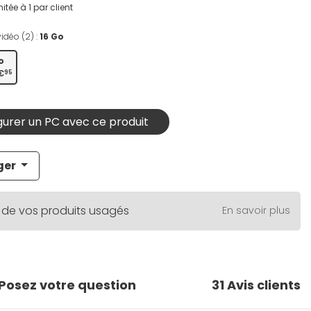
itée à 1 par client
idéo (2) :
16 Go
o
€
95
urer un PC avec ce produit
ger
 de vos produits usagés
En savoir plus
Posez votre question
31
Avis clients