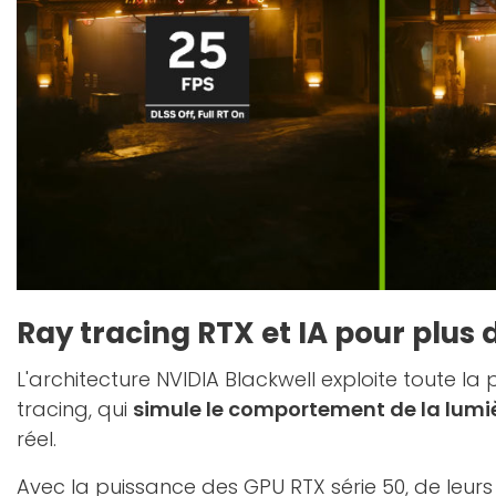
Ray tracing RTX et IA pour plus
L'architecture NVIDIA Blackwell exploite toute la
tracing, qui
simule le comportement de la lumi
réel.
Avec la puissance des GPU RTX série 50, de leur