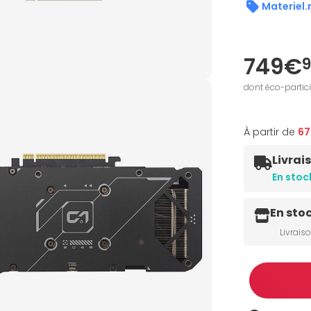
Materiel.
749€
dont éco-partic
À partir de
6
Livrai
En stoc
En sto
Livrais
Quantité