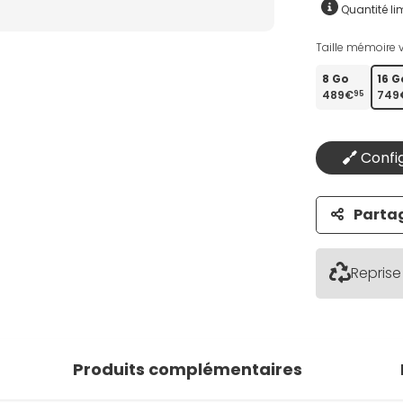
Quantité lim
Taille mémoire v
8 Go
16 G
489€
749
95
Config
Parta
Reprise
Produits complémentaires