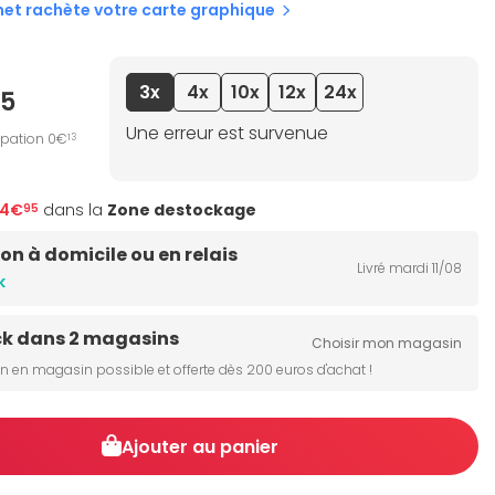
net rachète votre carte graphique
3x
4x
10x
12x
24x
95
Une erreur est survenue
ipation 0€
13
74€
dans la
Zone destockage
95
son à domicile ou en relais
Livré mardi 11/08
k
ck dans 2 magasins
Choisir mon magasin
on en magasin possible et offerte dès 200 euros d'achat !
Ajouter au panier