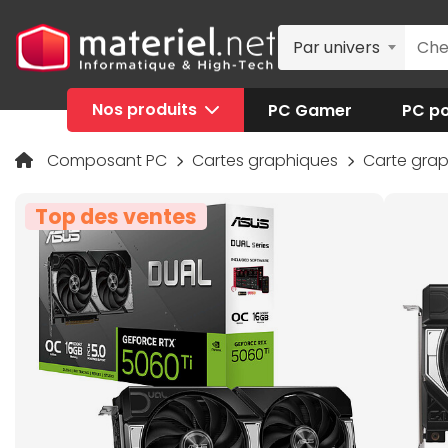
Par univers
Nos produits
PC Gamer
PC po
Composant PC
Cartes graphiques
Carte gra
Top des ventes