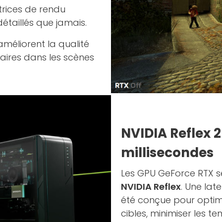
trices de rendu
étaillés que jamais.
améliorent la qualité
aires dans les scènes
NVIDIA Reflex 
millisecondes
Les GPU GeForce RTX sé
NVIDIA Reflex
. Une late
été conçue pour optimi
cibles, minimiser les t