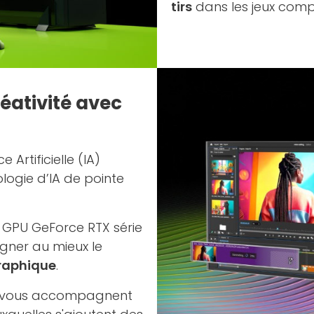
tirs
dans les jeux compé
réativité avec
 Artificielle (IA)
ologie d’IA de pointe
es GPU GeForce RTX série
gner au mieux le
graphique
.
és vous accompagnent