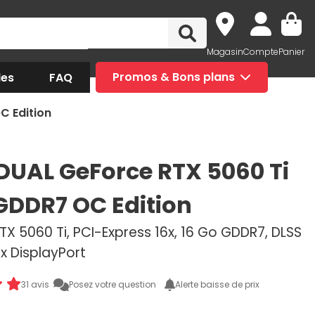
Magasin
Compte
Panier
des
FAQ
Promos & Bons plans
C Edition
DUAL GeForce RTX 5060 Ti
GDDR7 OC Edition
X 5060 Ti, PCI-Express 16x, 16 Go GDDR7, DLSS
3x DisplayPort
31 avis
Posez votre question
Alerte baisse de prix