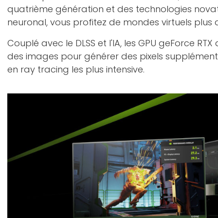
quatrième génération et des technologies nova
neuronal, vous profitez de mondes virtuels plus d
Couplé avec le DLSS et l'IA, les GPU geForce RTX 
des images pour générer des pixels supplément
en ray tracing les plus intensive.