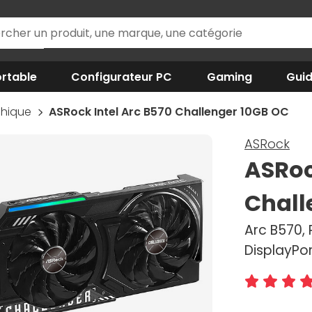
rtable
Configurateur PC
Gaming
Gui
phique
ASRock Intel Arc B570 Challenger 10GB OC
ASRock
ASRoc
Chall
Arc B570, 
DisplayPo