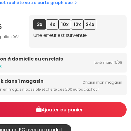
net rachète votre carte graphique
3x
4x
10x
12x
24x
5
Une erreur est survenue
ipation 0€
13
son à domicile ou en relais
Livré mardi 11/08
k
ck dans 1 magasin
Choisir mon magasin
on en magasin possible et offerte dès 200 euros d'achat !
Ajouter au panier
urer un PC avec ce produit