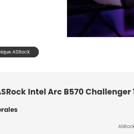
phique ASRock
ASRock Intel Arc B570 Challenger
érales
ASRock