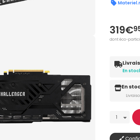
Materiel.
319€
9
dont éco-partic
Livrai
En stoc
En sto
Livrais
Quantité
1
Config