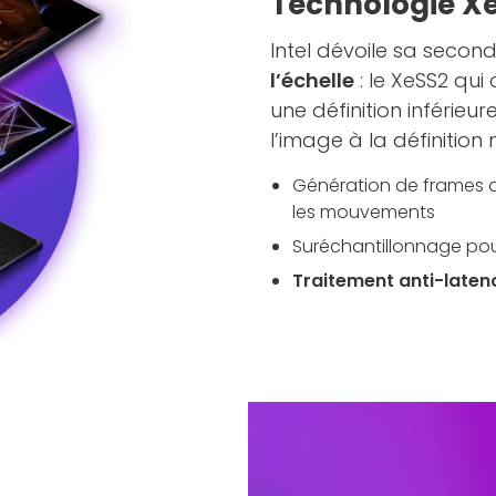
Technologie Xe
Intel dévoile sa seco
l’échelle
: le XeSS2 qui
une définition inférieur
l’image à la définition n
Génération de frames q
les mouvements
Suréchantillonnage pou
Traitement anti-laten