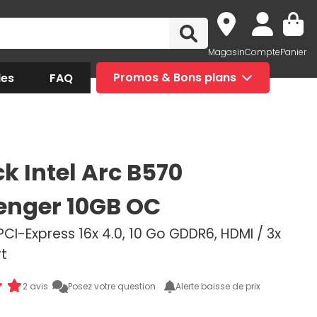
Magasin
Compte
Panier
des
FAQ
Promos & Bons plans
k Intel Arc B570
enger 10GB OC
PCI-Express 16x 4.0, 10 Go GDDR6, HDMI / 3x
rt
2 avis
Posez votre question
Alerte baisse de prix