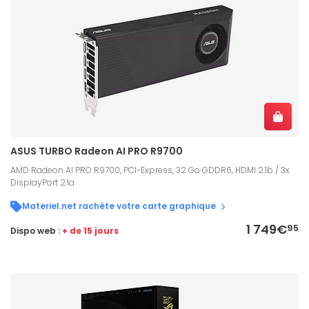
ASUS TURBO Radeon AI PRO R9700
AMD Radeon AI PRO R9700, PCI-Express, 32 Go GDDR6, HDMI 2.1b / 3x
DisplayPort 2.1a
Materiel.net rachète votre carte graphique
1 749€
95
Dispo web :
+ de 15 jours