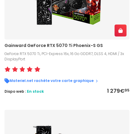
Gainward GeForce RTX 5070 Ti Phoenix-S GS
GeForce RTX 5070 Ti, PCI-Express 16x, 16 Go GDDR7, DLSS 4, HDMI / 3x
DisplayPort
Materiel.net rachète votre carte graphique
1 279€
95
Dispo web :
En stock