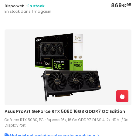
869€
95
Dispo web :
En stock
En stock dans 1 magasin
Asus ProArt GeForce RTX 5080 16GB GDDR7 OC Edition
GeForce RTX 5080, PCI-Express 16x, 16 Go GDDR7, DLSS 4, 2x HDMI / 3x
DisplayPort
Materiel.net rachète votre carte graphique