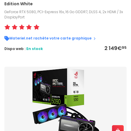
Edition White
GeForce RTX 5080, PCI-Express 16x, 16 Go GDDR7, DLSS 4, 2x HDMI / 3x
DisplayPort
Materiel.net rachète votre carte graphique
2 149€
95
Dispo web :
En stock