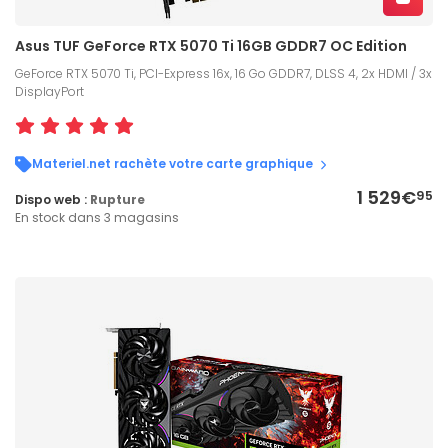
Asus TUF GeForce RTX 5070 Ti 16GB GDDR7 OC Edition
GeForce RTX 5070 Ti, PCI-Express 16x, 16 Go GDDR7, DLSS 4, 2x HDMI / 3x
DisplayPort
Materiel.net rachète votre carte graphique
1 529€
95
Dispo web :
Rupture
En stock dans 3 magasins