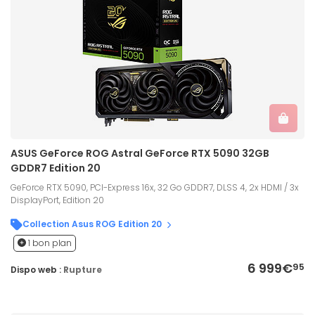
ASUS GeForce ROG Astral GeForce RTX 5090 32GB
GDDR7 Edition 20
GeForce RTX 5090, PCI-Express 16x, 32 Go GDDR7, DLSS 4, 2x HDMI / 3x
DisplayPort, Edition 20
Collection Asus ROG Edition 20
1 bon plan
6 999€
95
Dispo web :
Rupture