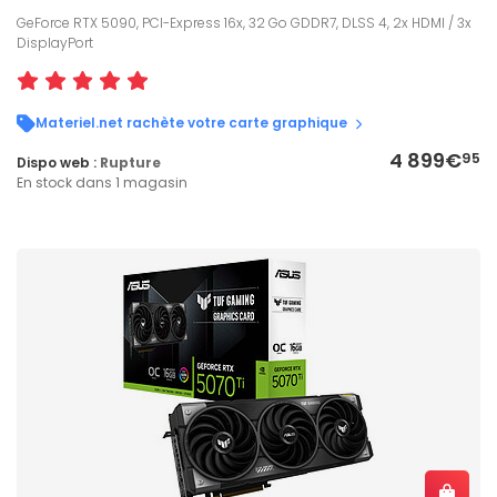
GeForce RTX 5090, PCI-Express 16x, 32 Go GDDR7, DLSS 4, 2x HDMI / 3x
DisplayPort
Materiel.net rachète votre carte graphique
4 899€
95
Dispo web :
Rupture
En stock dans 1 magasin