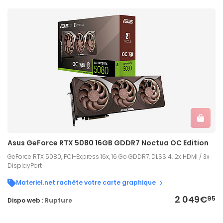
Asus GeForce RTX 5080 16GB GDDR7 Noctua OC Edition
GeForce RTX 5080, PCI-Express 16x, 16 Go GDDR7, DLSS 4, 2x HDMI / 3x
DisplayPort
Materiel.net rachète votre carte graphique
2 049€
95
Dispo web :
Rupture