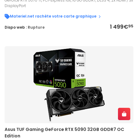
GeForce RTX 5070 Ti, PCI-Express 16x, 16 Go GDDR7, DLSS 4, 2x HDMI / 3x
DisplayPort
Materiel.net rachète votre carte graphique
1 499€
95
Dispo web :
Rupture
Asus TUF Gaming GeForce RTX 5090 32GB GDDR7 OC
Edition