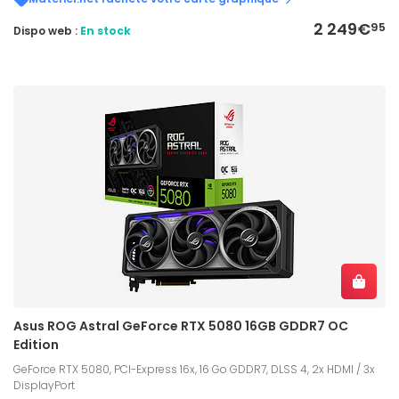
2 249€
95
Dispo web :
En stock
Asus ROG Astral GeForce RTX 5080 16GB GDDR7 OC
Edition
GeForce RTX 5080, PCI-Express 16x, 16 Go GDDR7, DLSS 4, 2x HDMI / 3x
DisplayPort