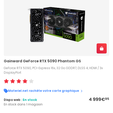
Gainward GeForce RTX 5090 Phantom GS
GeForce RTX 5090, PCI-Express 16x, 32 Go GDDR7, DLSS 4, HDMI / 3x
DisplayPort
Materiel.net rachète votre carte graphique
4 999€
95
Dispo web :
En stock
En stock dans 1 magasin