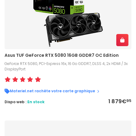
Asus TUF GeForce RTX 5080 16GB GDDR7 OC Edition
GeForce RTX 5080, PCI-Express 16x, 16 Go GDDR7, DLSS 4, 2x HDMI / 3x
DisplayPort
Materiel.net rachète votre carte graphique
1 879€
95
Dispo web :
En stock