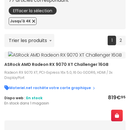
77 articles correspondant
Effacer la sélection
Jusqu'à 4K
Trier les produits
(current
1
2
ASRock AMD Radeon RX 9070 XT Challenger 16GB
Radeon RX 9070 XT, PCI-Express 16x 5.0, 16 Go GDDR6, HDMI / 3x
DisplayPort
Materiel.net rachète votre carte graphique
819€
95
Dispo web :
En stock
En stock dans 1 magasin