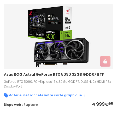
Asus ROG Astral GeForce RTX 5090 32GB GDDR7 BTF
GeForce RTX 5090, PCI-Express 16x, 32 Go GDDR7, DLSS 4, 2x HDMI / 3x
DisplayPort
Materiel.net rachète votre carte graphique
4 999€
95
Dispo web :
Rupture