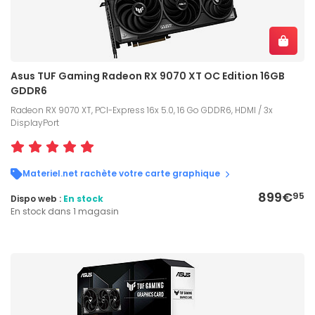
Asus TUF Gaming Radeon RX 9070 XT OC Edition 16GB
GDDR6
Radeon RX 9070 XT, PCI-Express 16x 5.0, 16 Go GDDR6, HDMI / 3x
DisplayPort
Materiel.net rachète votre carte graphique
899€
95
Dispo web :
En stock
En stock dans 1 magasin