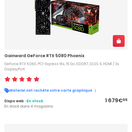
Gainward GeForce RTX 5080 Phoenix
GeForce RTX 5080, PCI-Express 16x, 16 Go GDDR7, DLSS 4, HDMI / 3x
DisplayPort
Materiel.net rachète votre carte graphique
1 679€
95
Dispo web :
En stock
En stock dans 4 magasins