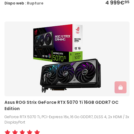
4 999€
95
Dispo web :
Rupture
Asus ROG Strix GeForce RTX 5070 Ti 16GB GDDR7 OC
Edition
GeForce RTX 5070 Ti, PCI-Express 16x, 16 Go GDDR7, DLSS 4, 2x HDMI / 3x
DisplayPort