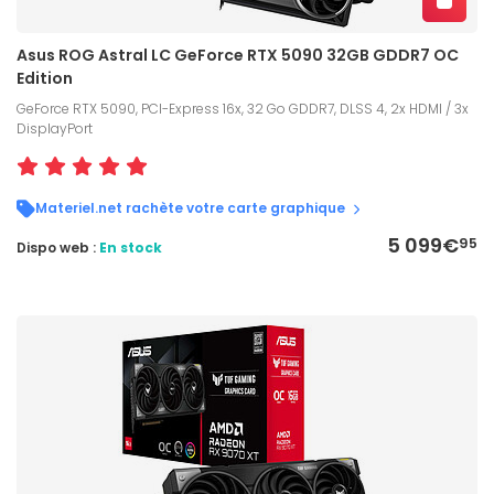
Asus ROG Astral LC GeForce RTX 5090 32GB GDDR7 OC
Edition
GeForce RTX 5090, PCI-Express 16x, 32 Go GDDR7, DLSS 4, 2x HDMI / 3x
DisplayPort
Materiel.net rachète votre carte graphique
5 099€
95
Dispo web :
En stock