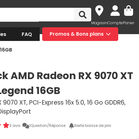
Magasin
Compte
Panier
des
FAQ
Promos & Bons plans
 16GB
k AMD Radeon RX 9070 XT
 Legend 16GB
9070 XT, PCI-Express 16x 5.0, 16 Go GDDR6,
DisplayPort
3 avis
1
Question/Réponse
Alerte baisse de prix