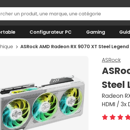
rtable
Configurateur PC
Gaming
Gui
phique
ASRock AMD Radeon RX 9070 XT Steel Legend
ASRock
ASRoc
Steel
Radeon RX 
HDMI / 3x 