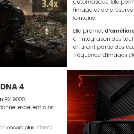
automatique. Elle per
l'image et de préserva
lointains.
Elle promet
d’améliore
à l’intégration des te
en tirant partie des c
fréquence d'images éle
RDNA 4
n RX 9000,
onnel excellent ainsi
ion encore plus intense