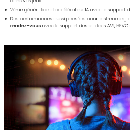
dans vos jeux
2ème génération d'accélérateur IA avec le support d
Des performances aussi pensées pour le streaming 
rendez-vous
avec le support des codecs AV1, HEVC 