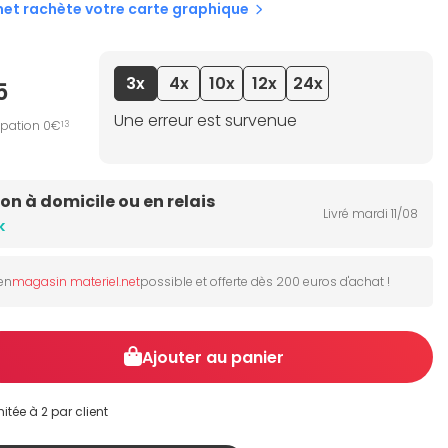
net rachète votre carte graphique
3x
4x
10x
12x
24x
5
Une erreur est survenue
ipation 0€
13
son à domicile ou en relais
Livré mardi 11/08
k
 en
magasin materiel.net
possible et offerte dès 200 euros d'achat !
Ajouter au panier
itée à 2 par client