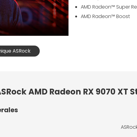
AMD Radeon™ Super Re
AMD Radeon™ Boost
phique ASRock
 ASRock AMD Radeon RX 9070 XT S
érales
ASRock