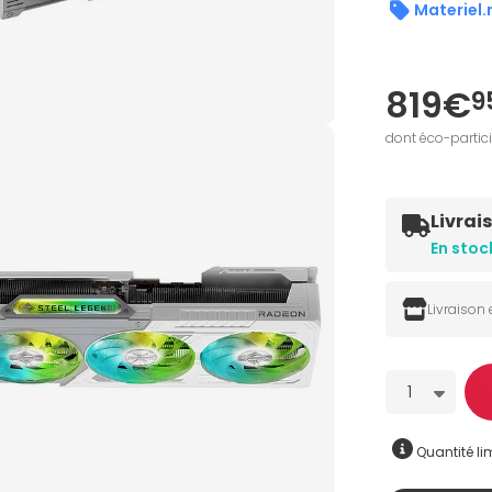
Materiel.
819€
9
dont éco-partic
Livrai
En stoc
Livraison
Quantité
1
Quantité lim