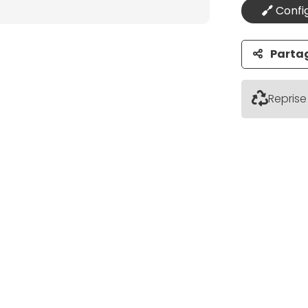
Config
Parta
Reprise