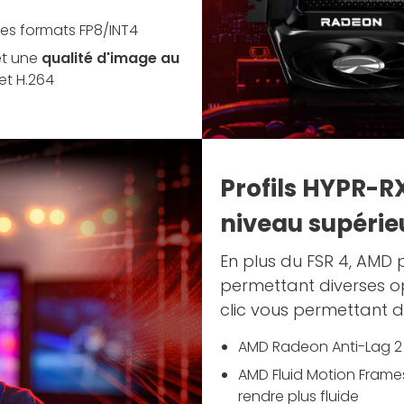
es formats FP8/INT4
et une
qualité d'image au
et H.264
Profils HYPR-R
niveau supérie
En plus du FSR 4, AMD 
permettant diverses op
clic vous permettant 
AMD Radeon Anti-Lag 2 
AMD Fluid Motion Fram
rendre plus fluide