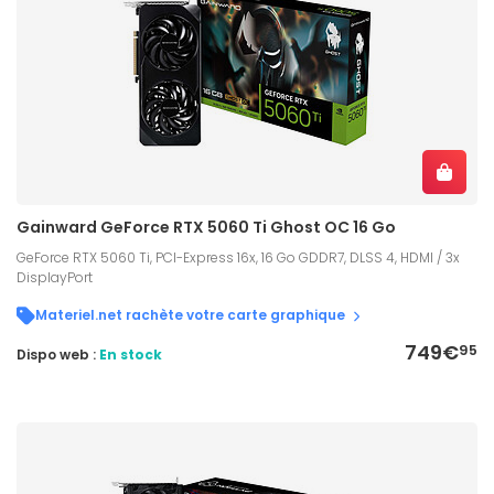
Gainward GeForce RTX 5060 Ti Ghost OC 16 Go
GeForce RTX 5060 Ti, PCI-Express 16x, 16 Go GDDR7, DLSS 4, HDMI / 3x
DisplayPort
Materiel.net rachète votre carte graphique
749€
95
Dispo web :
En stock