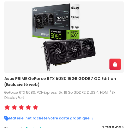
Asus PRIME GeForce RTX 5080 16GB GDDR7 OC Edition
(Exclusivité web)
GeForce RTX 5080, PCI-Express 16x, 16 Go GDDR7, DLSS 4, HDMI / 3x
DisplayPort
Materiel.net rachète votre carte graphique
1 799€
95