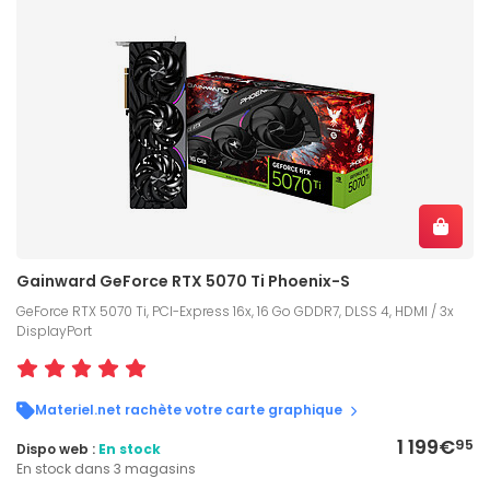
Gainward GeForce RTX 5070 Ti Phoenix-S
GeForce RTX 5070 Ti, PCI-Express 16x, 16 Go GDDR7, DLSS 4, HDMI / 3x
DisplayPort
Materiel.net rachète votre carte graphique
1 199€
95
Dispo web :
En stock
En stock dans 3 magasins