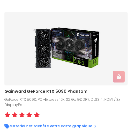
Gainward GeForce RTX 5090 Phantom
GeForce RTX 5090, PCI-Express 16x, 32 Go GDDR7, DLSS 4, HDMI / 3x
DisplayPort
Materiel.net rachète votre carte graphique