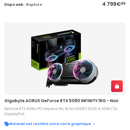
4 799€
95
Dispo web :
Rupture
Gigabyte AORUS GeForce RTX 5080 INFINITY 16G - Noir
GeForce RTX 5080, PCI-Express 16x, 16 Go GDDR7, DLSS 4, HDMI / 3x
DisplayPort
Materiel.net rachète votre carte graphique