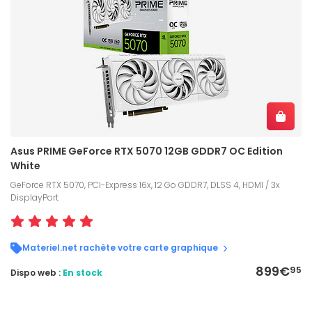
Asus PRIME GeForce RTX 5070 12GB GDDR7 OC Edition
White
GeForce RTX 5070, PCI-Express 16x, 12 Go GDDR7, DLSS 4, HDMI / 3x
DisplayPort
Materiel.net rachète votre carte graphique
899€
95
Dispo web :
En stock