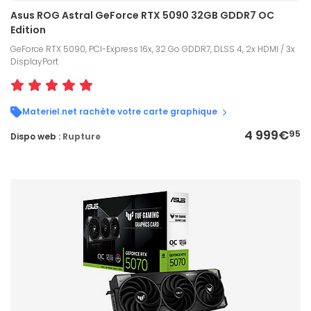
Asus ROG Astral GeForce RTX 5090 32GB GDDR7 OC
Edition
GeForce RTX 5090, PCI-Express 16x, 32 Go GDDR7, DLSS 4, 2x HDMI / 3x
DisplayPort
Materiel.net rachète votre carte graphique
4 999€
95
Dispo web :
Rupture