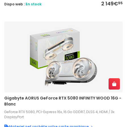
2 149€
95
Dispo web :
En stock
Gigabyte AORUS GeForce RTX 5080 INFINITY WOOD 16G -
Blanc
GeForce RTX 5080, PCI-Express 16x, 16 Go GDDR7, DLSS 4, HDMI / 3x
DisplayPort
Materiel.net rachète votre carte graphique