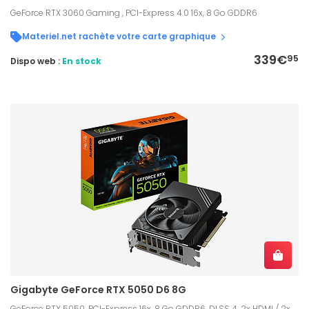
GeForce RTX 3060 Gaming , PCI-Express 4.0 16x, 8 Go GDDR6
Materiel.net rachète votre carte graphique
339€
95
Dispo web :
En stock
Gigabyte GeForce RTX 5050 D6 8G
GeForce RTX 5050, PCI-Express 16x, 8 Go GDDR6, DLSS 4, 2x HDMI / 2x