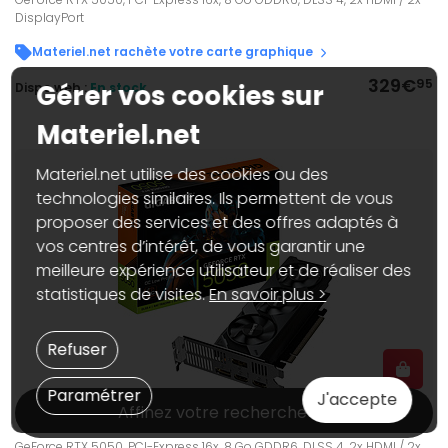
DisplayPort
Materiel.net rachète votre carte graphique
329€
95
Gérer vos cookies sur
Dispo web :
En stock
Materiel.net
Materiel.net utilise des cookies ou des
technologies similaires. Ils permettent de vous
proposer des services et des offres adaptés à
vos centres d’intérêt, de vous garantir une
meilleure expérience utilisateur et de réaliser des
statistiques de visites.
En savoir plus >
Refuser
Paramétrer
J'accepte
Affinez votre recherche
Gigabyte GeForce RTX 5050 OC Low Profile 8G
GeForce RTX 5050, PCI-Express 16x, 8 Go GDDR6, DLSS 4, 2x HDMI / 2x