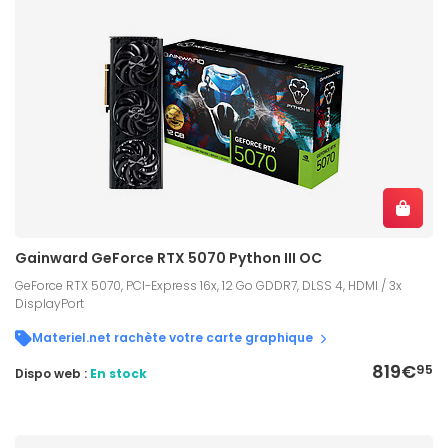
Gainward GeForce RTX 5070 Python III OC
GeForce RTX 5070, PCI-Express 16x, 12 Go GDDR7, DLSS 4, HDMI / 3x
DisplayPort
Materiel.net rachète votre carte graphique
819€
95
Dispo web :
En stock