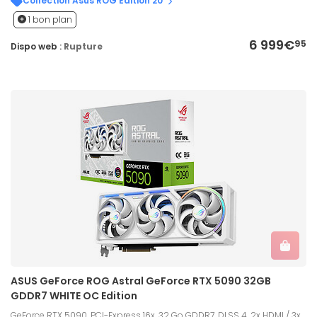
Collection Asus ROG Edition 20
1 bon plan
6 999€
95
Dispo web :
Rupture
ASUS GeForce ROG Astral GeForce RTX 5090 32GB
GDDR7 WHITE OC Edition
GeForce RTX 5090, PCI-Express 16x, 32 Go GDDR7, DLSS 4, 2x HDMI / 3x