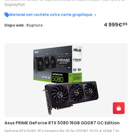
DisplayPort
Materiel.net rachète votre carte graphique
4 999€
95
Dispo web :
Rupture
Asus PRIME GeForce RTX 5080 16GB GDDR7 OC Edition
GeForce RTX 5080, PCI-Express 16x, 16 Go GDDR7, DLSS 4, HDMI / 3x