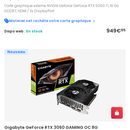
Carte graphique externe NVIDIA Geforce GeForce RTX 5060 Ti, 16 Go
GDDR7, HDMI / 3x DisplayPort
Materiel.net rachète votre carte graphique
949€
95
Dispo web :
En stock
Nouveau
Gigabyte GeForce RTX 3060 GAMING OC 8G