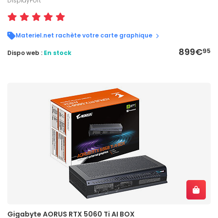
DisplayPort
Materiel.net rachète votre carte graphique
899€
95
Dispo web :
En stock
Gigabyte AORUS RTX 5060 Ti AI BOX