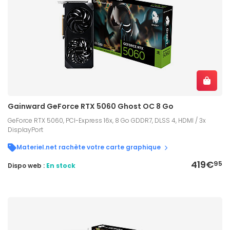
Gainward GeForce RTX 5060 Ghost OC 8 Go
GeForce RTX 5060, PCI-Express 16x, 8 Go GDDR7, DLSS 4, HDMI / 3x
DisplayPort
Materiel.net rachète votre carte graphique
419€
95
Dispo web :
En stock