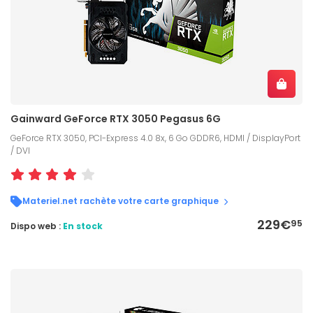
Gainward GeForce RTX 3050 Pegasus 6G
GeForce RTX 3050, PCI-Express 4.0 8x, 6 Go GDDR6, HDMI / DisplayPort
/ DVI
Materiel.net rachète votre carte graphique
229€
95
Dispo web :
En stock