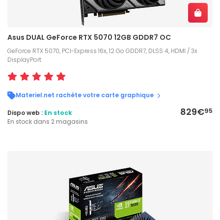
Asus DUAL GeForce RTX 5070 12GB GDDR7 OC
GeForce RTX 5070, PCI-Express 16x, 12 Go GDDR7, DLSS 4, HDMI / 3x
DisplayPort
Materiel.net rachète votre carte graphique
829€
95
Dispo web :
En stock
En stock dans 2 magasins