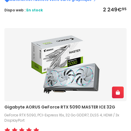
2 249€
95
Dispo web :
En stock
Gigabyte AORUS GeForce RTX 5090 MASTER ICE 32G
GeForce RTX 5090, PCI-Express 16x, 32 Go GDDR7, DLSS 4, HDMI / 3x
DisplayPort