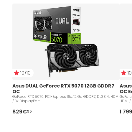
10/10
10
Asus DUAL GeForce RTX 5070 12GB GDDR7 
Asus
OC 
OC E
GeForce RTX 5070, PCI-Express 16x, 12 Go GDDR7, DLSS 4, HDMI
GeForc
/ 3x DisplayPort
HDMI /
829€
1 79
95