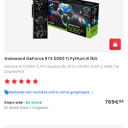
Gainward GeForce RTX 5060 Ti Python III 16G
GeForce RTX 5060 Ti, PCI-Express 16x, 16 Go GDDR7, DLSS 4, HDMI / 3x
DisplayPort
Materiel.net rachète votre carte graphique
769€
95
Dispo web :
En stock
En stock dans 1 magasin