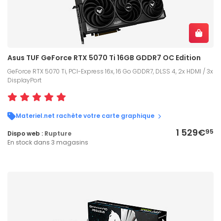
Asus TUF GeForce RTX 5070 Ti 16GB GDDR7 OC Edition
GeForce RTX 5070 Ti, PCI-Express 16x, 16 Go GDDR7, DLSS 4, 2x HDMI / 3x
DisplayPort
Materiel.net rachète votre carte graphique
1 529€
95
Dispo web :
Rupture
En stock dans 3 magasins