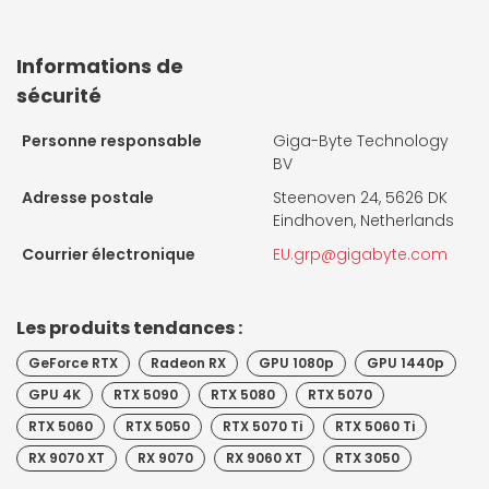
Informations de
sécurité
Personne responsable
Giga-Byte Technology
BV
Adresse postale
Steenoven 24, 5626 DK
Eindhoven, Netherlands
Courrier électronique
EU.grp@gigabyte.com
Les produits tendances :
GeForce RTX
Radeon RX
GPU 1080p
GPU 1440p
GPU 4K
RTX 5090
RTX 5080
RTX 5070
RTX 5060
RTX 5050
RTX 5070 Ti
RTX 5060 Ti
RX 9070 XT
RX 9070
RX 9060 XT
RTX 3050