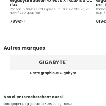
Gigabyte Radeon RX 9070 XT GAMING OC 
Giga
16G
ICE 
Radeon RX 9070 XT, PCI-Express 16x 5.0, 16 Go GDDR6, 2x
Radeon
HDMI / 2x DisplayPort
HDMI /
799€
819
95
Autres marques
Carte graphique Gigabyte
Nos clients recherchent aussi :
carte graphique gigabyte rtx 5050 oc-8gl
5050