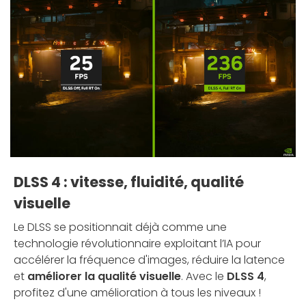
DLSS 4 : vitesse, fluidité, qualité
visuelle
Le DLSS se positionnait déjà comme une
technologie révolutionnaire exploitant l’IA pour
accélérer la fréquence d'images, réduire la latence
et
améliorer la qualité visuelle
. Avec le
DLSS 4
,
profitez d'une amélioration à tous les niveaux !