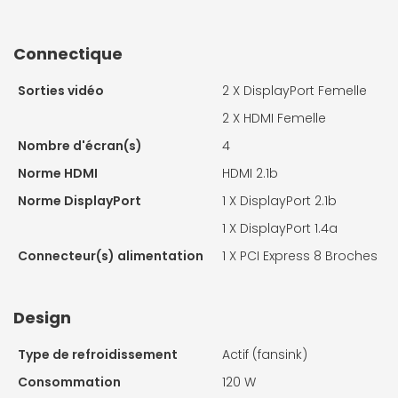
Connectique
Sorties vidéo
2 X
DisplayPort Femelle
2 X
HDMI Femelle
Nombre d'écran(s)
4
Norme HDMI
HDMI 2.1b
Norme DisplayPort
1 X
DisplayPort 2.1b
1 X
DisplayPort 1.4a
Connecteur(s) alimentation
1 X
PCI Express 8 Broches
Design
Type de refroidissement
Actif (fansink)
Consommation
120 W