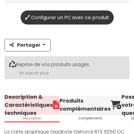
Configurer un PC avec ce produit
Partager
Reprise de vos produits usagés
En savoir plus
Description &
Pos
Produits
Caractéristiques
votr
complémentaires
techniques
ques
Description
Compléments
Q
La carte graphique Gigabyte GeForce RTX 5050 OC