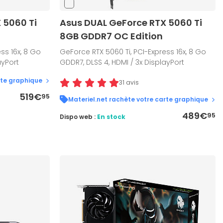
 5060 Ti
Asus DUAL GeForce RTX 5060 Ti
8GB GDDR7 OC Edition
ss 16x, 8 Go
GeForce RTX 5060 Ti, PCI-Express 16x, 8 Go
ayPort
GDDR7, DLSS 4, HDMI / 3x DisplayPort
rte graphique
31 avis
519€
95
Materiel.net rachète votre carte graphique
489€
95
Dispo web :
En stock