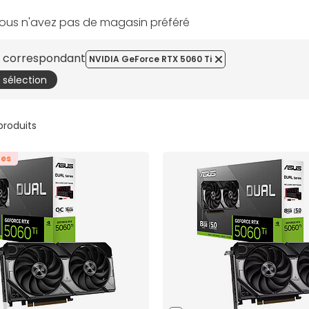
ous n'avez pas de magasin préféré
es correspondant
NVIDIA GeForce RTX 5060 Ti
a sélection
 produits
tes