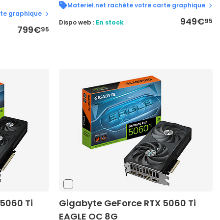
Materiel.net rachète votre carte graphique
rte graphique
949€
95
Dispo web :
En stock
799€
95
5060 Ti
Gigabyte GeForce RTX 5060 Ti
EAGLE OC 8G