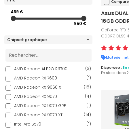
Prix
Compare
469 €
Asus DUAL
16GB GDDR
950 €
GeForce RTX 5
GDDR7, DLSS 4
Chipset graphique
Materiel.net
Dispo web :
En 
(3)
AMD Radeon AI PRO R9700
En stock dans 
(1)
AMD Radeon RX 7600
(15)
AMD Radeon RX 9060 XT
(4)
AMD Radeon RX 9070
(1)
AMD Radeon RX 9070 GRE
(14)
AMD Radeon RX 9070 XT
(1)
Intel Arc B570