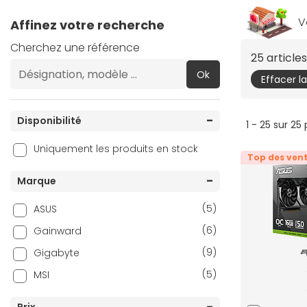
V
Affinez votre recherche
Cherchez une référence
25 articl
Ok
Effacer l
Disponibilité
1 - 25 sur 25
Uniquement les produits en stock
Top des ven
Marque
(5)
ASUS
(6)
Gainward
(9)
Gigabyte
(5)
MSI