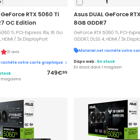
r
 GeForce RTX 5060 Ti
Asus DUAL GeForce RTX
7 OC Edition
8GB GDDR7
060 Ti, PCI-Express 16x, 16 Go
GeForce RTX 5060 Ti, PCI-Expre
, HDMI / 3x DisplayPort
GDDR7, DLSS 4, HDMI / 3x Displ
Materiel.net rachète votre ca
31 avis
Dispo web :
En stock
 rachète votre carte graphique
En stock dans 1 magasin
749€
95
stock
2 magasins