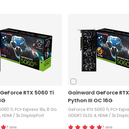
GeForce RTX 5060 Ti
Gainward GeForce RTX
 8G
Python III OC 16G
060 Ti, PCI-Express 16x, 8 Go
GeForce RTX 5060 Ti, PCI-Expre
, HDMI / 3x DisplayPort
GDDR7, DLSS 4, HDMI / 3x Displ
7 avis
7 avis