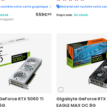
 rachète votre carte graphique
Materiel.net rachète votre ca
559€
95
stock
Dispo web :
En stock
1 magasin
GeForce RTX 5060 Ti
Gigabyte GeForce RTX 
16G
EAGLE MAX OC 8G