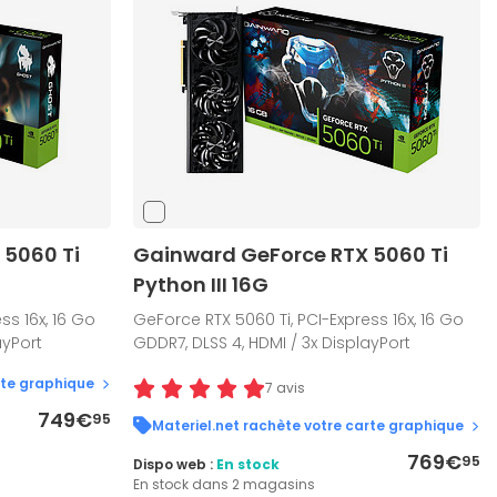
 5060 Ti
Gainward GeForce RTX 5060 Ti
Python III 16G
ss 16x, 16 Go
GeForce RTX 5060 Ti, PCI-Express 16x, 16 Go
ayPort
GDDR7, DLSS 4, HDMI / 3x DisplayPort
rte graphique
7 avis
749€
95
Materiel.net rachète votre carte graphique
769€
95
Dispo web :
En stock
En stock dans 2 magasins