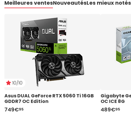
Meilleures ventes
Nouveautés
Les mieux notés
10/10
Asus DUAL GeForce RTX 5060 Ti 16GB 
Gigabyte Ge
GDDR7 OC Edition
OC ICE 8G
749€
489€
95
95