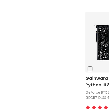
Gainward 
Python III
GeForce RTX 5
GDDR7, DLSS 4