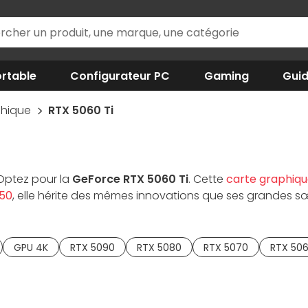
rtable
Configurateur PC
Gaming
Gui
phique
RTX 5060 Ti
 Optez pour la
GeForce RTX 5060 Ti
. Cette
carte graphiqu
 50
, elle hérite des mêmes innovations que ses grandes sœu
vité et une immersion en jeu à toute épreuve. Déclinée en
avec un soin porté à l'équilibre entre performances et c
ium comme MSI, ASUS ou encore Gigabyte.
GPU 4K
RTX 5090
RTX 5080
RTX 5070
RTX 50