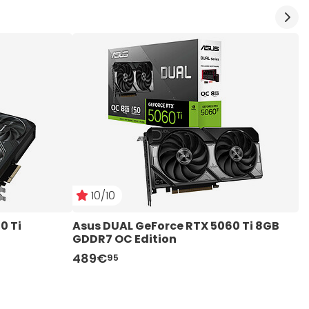
10/10
 Ti 
Asus DUAL GeForce RTX 5060 Ti 8GB 
G
GDDR7 OC Edition
G
489€
4
95