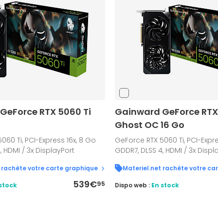
GeForce RTX 5060 Ti
Gainward GeForce RTX
Ghost OC 16 Go
060 Ti, PCI-Express 16x, 8 Go
GeForce RTX 5060 Ti, PCI-Expre
, HDMI / 3x DisplayPort
GDDR7, DLSS 4, HDMI / 3x Displ
 rachète votre carte graphique
Materiel.net rachète votre ca
539€
95
stock
Dispo web :
En stock