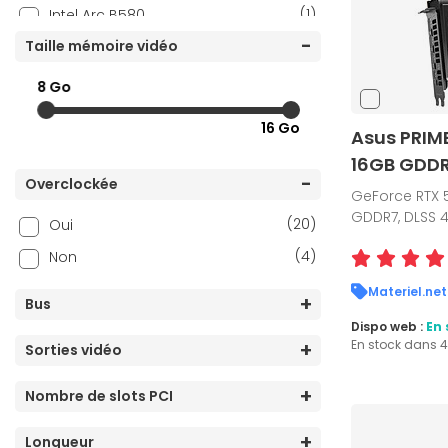
(1)
Intel Arc B580
(1)
Taille mémoire vidéo
Intel Arc Pro B60
(4)
NVIDIA GeForce GT 1030
8 Go
(2)
NVIDIA GeForce GT 710
16 Go
Asus PRIM
(1)
NVIDIA GeForce GT 730
16GB GDDR
(4)
NVIDIA GeForce RTX 3050
Overclockée
GeForce RTX 5
(1)
NVIDIA GeForce RTX 3060
GDDR7, DLSS 4
(20)
Oui
(11)
NVIDIA GeForce RTX 5050
(4)
Non
(18)
NVIDIA GeForce RTX 5060
Materiel.net
(25)
NVIDIA GeForce RTX 5060 Ti
Bus
Dispo web :
En 
(15)
NVIDIA GeForce RTX 5070
En stock dans 
Sorties vidéo
(17)
NVIDIA GeForce RTX 5070 Ti
Nombre de slots PCI
(23)
NVIDIA GeForce RTX 5080
(19)
NVIDIA GeForce RTX 5090
Longueur