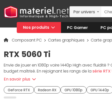
Par univers
Nos produits
PC Gamer
PC po
Composant PC
Cartes graphiques
Carte gra
RTX 5060 Ti
Envie de jouer en 1080p voire 1440p High avec fluidité ?
budget maîtrisé. En rejoignant les rangs de la
série RTX
Blackwell… Tout est présent pour vous offrir une réacti
En savoir plus
est une alliée de choix pour intégrer votre
PC gaming
, 
sérénité, Materiel.net vous propose des marques prem
GeForce RTX
Radeon RX
GPU 1080p
GPU 1440p