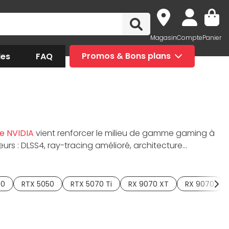
Magasin
Compte
Panier
des
FAQ
Promos & Bons plans
e NVIDIA
vient renforcer le milieu de gamme gaming à
rs : DLSS4, ray-tracing amélioré, architecture
 deux modèles de VRAM, 8 et 16 Go GDDR7, la
RTX 5060 Ti
onsommation énergétique. Pour acheter votre GPU avec
60
RTX 5050
RTX 5070 Ti
RX 9070 XT
RX 9070