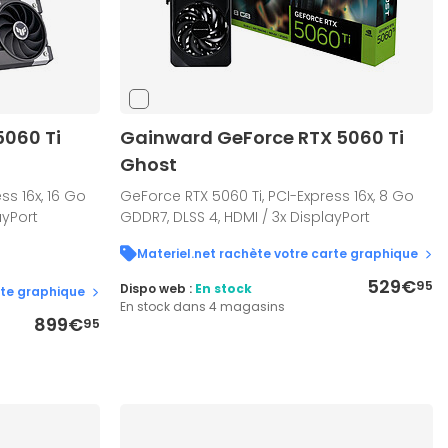
5060 Ti
Gainward GeForce RTX 5060 Ti
n
Ghost
ss 16x, 16 Go
GeForce RTX 5060 Ti, PCI-Express 16x, 8 Go
ayPort
GDDR7, DLSS 4, HDMI / 3x DisplayPort
Materiel.net rachète votre carte graphique
529€
95
Dispo web :
En stock
rte graphique
En stock dans 4 magasins
899€
95