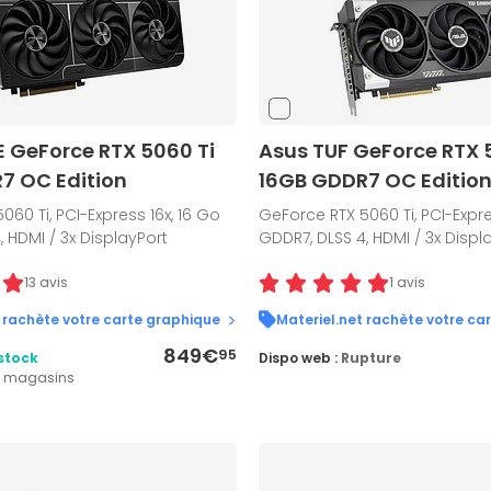
E GeForce RTX 5060 Ti
Asus TUF GeForce RTX 
7 OC Edition
16GB GDDR7 OC Editio
060 Ti, PCI-Express 16x, 16 Go
GeForce RTX 5060 Ti, PCI-Expre
, HDMI / 3x DisplayPort
GDDR7, DLSS 4, HDMI / 3x Displ
13 avis
1 avis
 rachète votre carte graphique
Materiel.net rachète votre ca
849€
95
stock
Dispo web :
Rupture
4 magasins