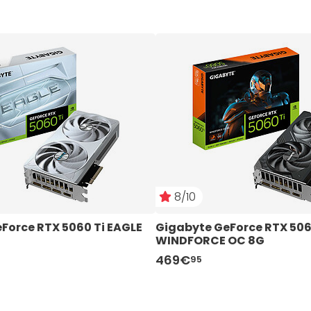
8/10
Force RTX 5060 Ti EAGLE 
Gigabyte GeForce RTX 5060
WINDFORCE OC 8G
469€
95