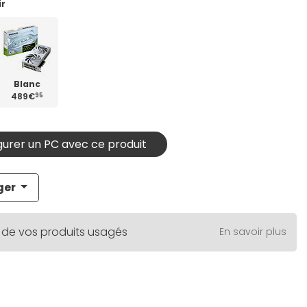
ir
Blanc
489€
95
urer un PC avec ce produit
ger
 de vos produits usagés
En savoir plus