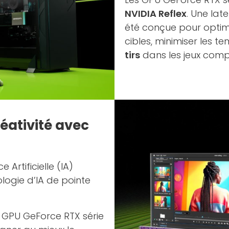
NVIDIA Reflex
. Une late
été conçue pour optimi
cibles, minimiser les t
tirs
dans les jeux compé
réativité avec
 Artificielle (IA)
ologie d’IA de pointe
es GPU GeForce RTX série