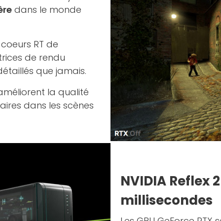
ère
dans le monde
s coeurs RT de
trices de rendu
étaillés que jamais.
améliorent la qualité
aires dans les scènes
NVIDIA Reflex 
millisecondes
Les GPU GeForce RTX sé