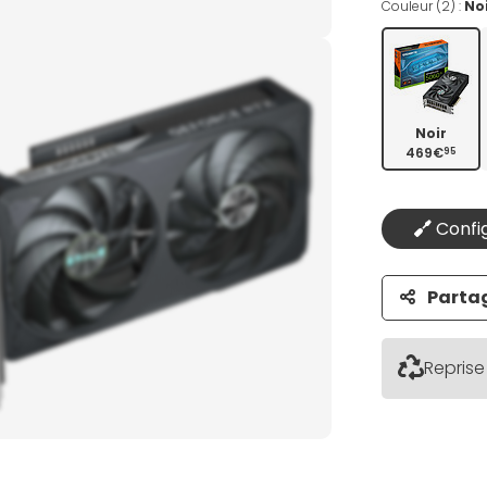
Couleur (2) :
No
Noir
469€
95
Config
Parta
Reprise