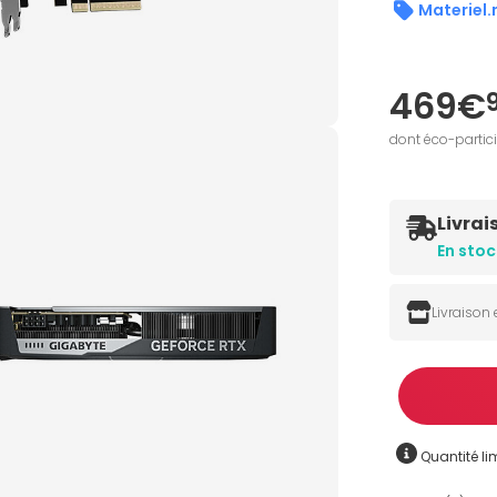
Materiel.
469€
dont éco-partic
Livrai
En stoc
Livraison
Quantité
Quantité lim