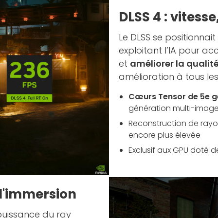
DLSS 4 : vitesse,
Le DLSS se positionnai
exploitant l’IA pour ac
et
améliorer la qualité
amélioration à tous les
Cœurs Tensor de 5e g
génération multi-imag
Reconstruction de rayon
encore plus élevée
Exclusif aux GPU doté de
 d'immersion
 puissance du ray