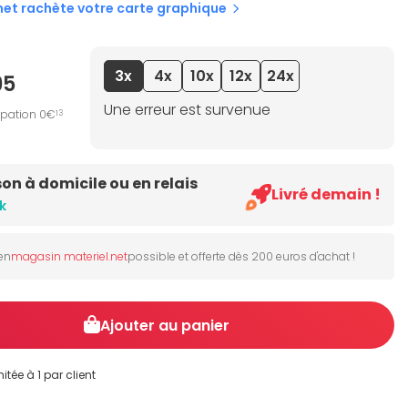
net rachète votre carte graphique
3x
4x
10x
12x
24x
95
Une erreur est survenue
ipation 0€
13
son à domicile ou en relais
Livré demain !
k
 en
magasin materiel.net
possible et offerte dès 200 euros d'achat !
Ajouter au panier
itée à 1 par client