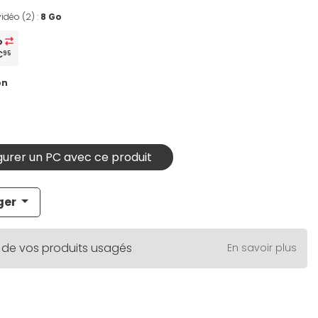
idéo (2) :
8 Go
o
€
95
on
urer un PC avec ce produit
ger
 de vos produits usagés
En savoir plus