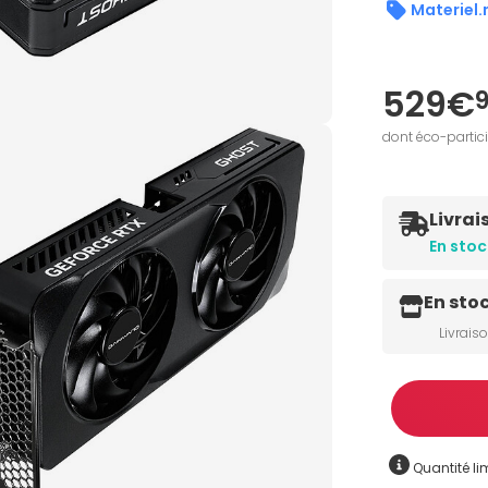
Materiel.
529€
dont éco-partic
Livrai
En stoc
En sto
Livrais
Quantité
Quantité lim