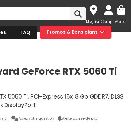
Magasin
Compte
Panier
des
FAQ
Promos & Bons plans
ard GeForce RTX 5060 Ti
t
X 5060 Ti, PCI-Express 16x, 8 Go GDDR7, DLSS
3x DisplayPort
Posez votre question
Alerte baisse de prix
e avis