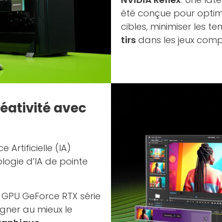
été conçue pour optimi
cibles, minimiser les t
tirs
dans les jeux compé
réativité avec
 Artificielle (IA)
ologie d’IA de pointe
es GPU GeForce RTX série
gner au mieux le