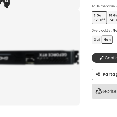
Taille mémoire v
8 Go
16 G
529€
749
95
Overclockée :
N
Oui
Non
Config
Parta
Reprise