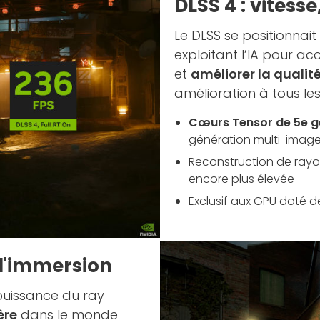
DLSS 4 : vitesse,
Le DLSS se positionnai
exploitant l’IA pour ac
et
améliorer la qualité
amélioration à tous les
Cœurs Tensor de 5e g
génération multi-imag
Reconstruction de rayon
encore plus élevée
Exclusif aux GPU doté de
 d'immersion
 puissance du ray
ère
dans le monde