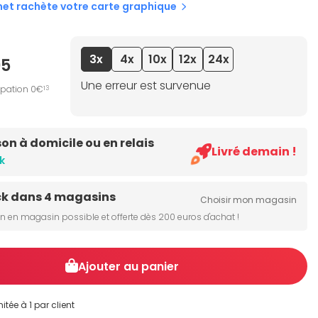
net rachète votre carte graphique
3x
4x
10x
12x
24x
95
Une erreur est survenue
ipation 0€
13
son à domicile ou en relais
Livré demain !
k
ck dans 4 magasins
Choisir mon magasin
on en magasin possible et offerte dès 200 euros d'achat !
Ajouter au panier
itée à 1 par client