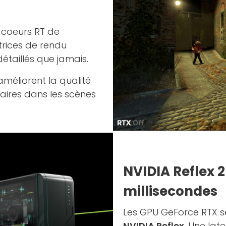
s coeurs RT de
trices de rendu
étaillés que jamais.
améliorent la qualité
aires dans les scènes
NVIDIA Reflex 
millisecondes
Les GPU GeForce RTX sé
NVIDIA Reflex
. Une late