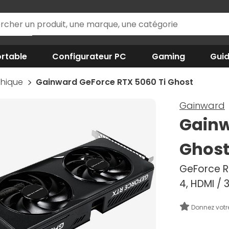
rtable
Configurateur PC
Gaming
Gui
phique
Gainward GeForce RTX 5060 Ti Ghost
Gainward
Gainw
Ghos
GeForce RT
4, HDMI / 
Donnez votr