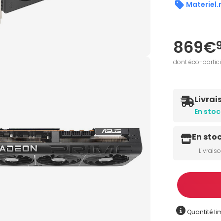
Materiel.
869€
dont éco-partic
Livrai
En stoc
En sto
Livrais
Quantité
Quantité lim