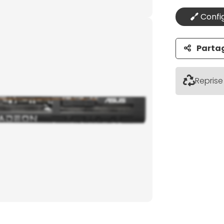
Config
Parta
Reprise