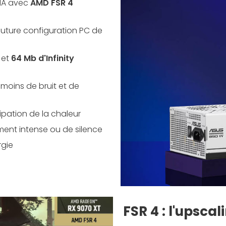
'IA avec
AMD FSR 4
e future configuration PC de
 et
64 Mb d'Infinity
moins de bruit et de
ipation de la chaleur
ment intense ou de silence
rgie
FSR 4 : l'upsca