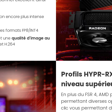
ion encore plus intense
es formats FP8/INT4
et une
qualité d'image au
et H.264
Profils HYPR-R
niveau supérie
En plus du FSR 4, AMD 
permettant diverses op
clic vous permettant 