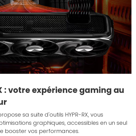
X : votre expérience gaming au
ur
propose sa suite d'outils HYPR-RX, vous
timisations graphiques, accessibles en un seul
de booster vos performances.