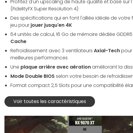
Profitez d'un upscaling de haute qualité et basé sur l
(FidelityFX Super Resolution 4)
Des spécifications qui en font l'alliée idéale de votr
jeu pour
jouer jusqu'en 4K
64 unités de calcul, 16 Go de mémoire dédiée GDDR6
Cache
Refroidissement avec 3 ventilateurs
Axial-Tech
pour 
meilleures performances
Une
plaque arrière avec aération
améliorant la diss
Mode Double BIOS
selon votre besoin de refroidisse
Format compact 2,5 Slots pour une compatibilité éla
Voir toutes les caractéristiques