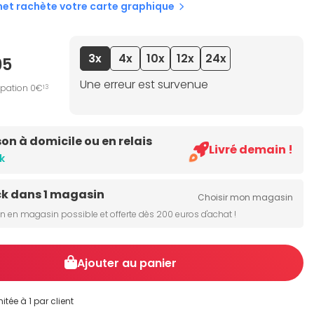
net rachète votre carte graphique
3x
4x
10x
12x
24x
95
Une erreur est survenue
ipation 0€
13
son à domicile ou en relais
Livré demain !
k
ck dans 1 magasin
Choisir mon magasin
on en magasin possible et offerte dès 200 euros d'achat !
Ajouter au panier
itée à 1 par client