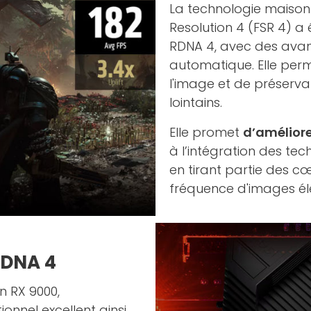
La technologie maison 
Resolution 4 (FSR 4) a
RDNA 4, avec des avan
automatique. Elle per
l'image et de préserva
lointains.
Elle promet
d’améliore
à l’intégration des te
en tirant partie des c
fréquence d'images éle
RDNA 4
n RX 9000,
onnel excellent ainsi