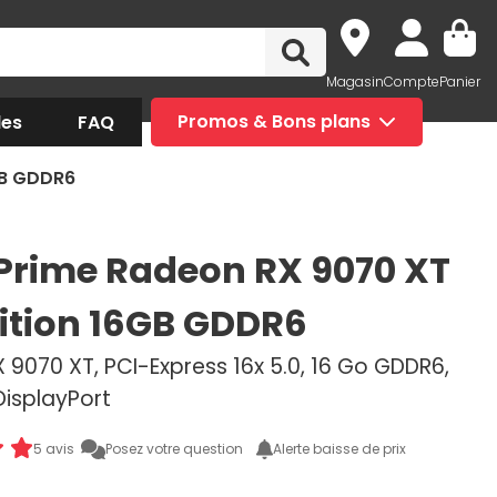
Magasin
Compte
Panier
des
FAQ
Promos & Bons plans
GB GDDR6
Prime Radeon RX 9070 XT
ition 16GB GDDR6
9070 XT, PCI-Express 16x 5.0, 16 Go GDDR6,
DisplayPort
5 avis
Posez votre question
Alerte baisse de prix