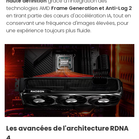
haute définition
grâce à l'intégration des
technologies AMD
Frame Generation et Anti-Lag 2
en tirant partie des cœurs d'accélération IA, tout en
conservant une fréquence d'images élevées, pour
une expérience toujours plus fluide.
Les avancées de l'architecture RDNA
4