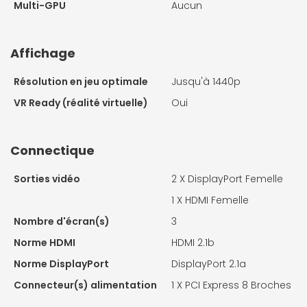
Multi-GPU
Aucun
Affichage
Résolution en jeu optimale
Jusqu'à 1440p
VR Ready (réalité virtuelle)
Oui
Connectique
Sorties vidéo
2 X
DisplayPort Femelle
1 X
HDMI Femelle
Nombre d'écran(s)
3
Norme HDMI
HDMI 2.1b
Norme DisplayPort
DisplayPort 2.1a
Connecteur(s) alimentation
1 X
PCI Express 8 Broches