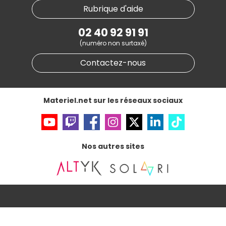
Nos marques
Materiel.net recrute
Rubrique d'aide
Conditions générales de vente
Notre programme d'affiliation
Marketplace
Partenariat & Sponsoring
02 40 92 91 91
Informations légales
(numéro non surtaxé)
Données personnelles
et
cookies
Gérer vos cookies
Contactez-nous
Accessibilité : non conforme
Materiel.net sur les réseaux sociaux
Nos autres sites