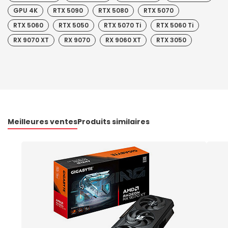
GPU 4K
RTX 5090
RTX 5080
RTX 5070
RTX 5060
RTX 5050
RTX 5070 Ti
RTX 5060 Ti
RX 9070 XT
RX 9070
RX 9060 XT
RTX 3050
Meilleures ventes
Produits similaires