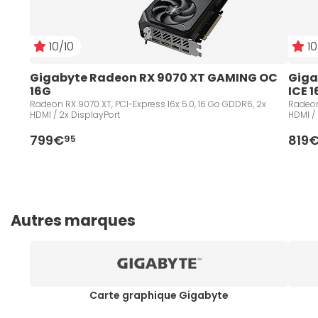
10/10
10
Gigabyte Radeon RX 9070 XT GAMING OC 
Giga
16G
ICE 
Radeon RX 9070 XT, PCI-Express 16x 5.0, 16 Go GDDR6, 2x
Radeon
HDMI / 2x DisplayPort
HDMI /
799€
819
95
Autres marques
Carte graphique Gigabyte