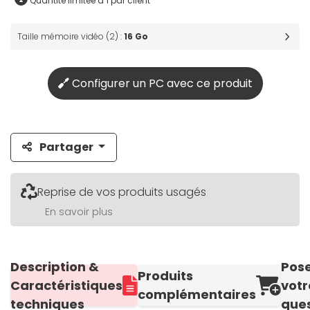
Quantité limitée à 1 par client
Taille mémoire vidéo (2) :
16 Go
Configurer un PC avec ce produit
Partager
Reprise de vos produits usagés
En savoir plus
Description &
Pos
Produits
Caractéristiques
votr
complémentaires
techniques
ques