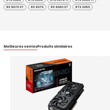
RX 9070 XT
RX 9070
RX 9060 XT
RTX 3050
Meilleures ventes
Produits similaires