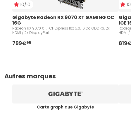
10/10
10
Gigabyte Radeon RX 9070 XT GAMING OC 
Giga
16G
ICE 
Radeon RX 9070 XT, PCI-Express 16x 5.0, 16 Go GDDR6, 2x
Radeon
HDMI / 2x DisplayPort
HDMI /
799€
819
95
Autres marques
Carte graphique Gigabyte