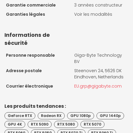
Garantie commerciale
3 années constructeur
Garanties légales
Voir les modalités
Informations de
sécurité
Personne responsable
Giga-Byte Technology
BV
Adresse postale
Steenoven 24, 5626 DK
Eindhoven, Netherlands
Courrier électronique
EU.grp@gigabyte.com
Les produits tendances :
GeForce RTX
Radeon RX
GPU 1080p
GPU 1440p
GPU 4K
RTX 5090
RTX 5080
RTX 5070
RTX 5060
RTX 5050
RTX 5070 Ti
RTX 5060 Ti