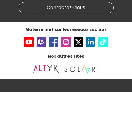
Partenariat & Sponsoring
Informations légales
Contactez-nous
Données personnelles
et
cookies
Gérer vos cookies
Accessibilité : non conforme
Materiel.net sur les réseaux sociaux
Nos autres sites