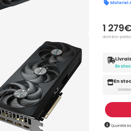
Materiel.
1 279
dont éco-partic
Livrai
En stoc
En sto
Livrais
Quantité
Quantité lim