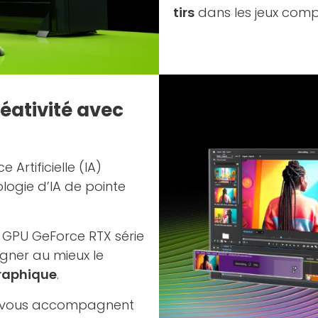
tirs
dans les jeux compé
réativité avec
 Artificielle (IA)
ologie d’IA de pointe
es GPU GeForce RTX série
gner au mieux le
graphique
.
és vous accompagnent