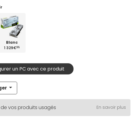
ir
Blanc
1 329€
95
urer un PC avec ce produit
ger
 de vos produits usagés
En savoir plus