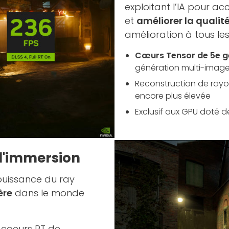
exploitant l’IA pour ac
et
améliorer la qualité
amélioration à tous les
Cœurs Tensor de 5e g
génération multi-imag
Reconstruction de rayon
encore plus élevée
Exclusif aux GPU doté de
 d'immersion
 puissance du ray
ère
dans le monde
s coeurs RT de