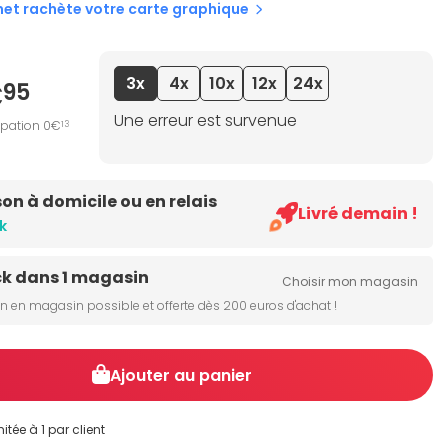
net rachète votre carte graphique
3x
4x
10x
12x
24x
€
95
Une erreur est survenue
ipation 0€
13
son à domicile ou en relais
Livré demain !
k
ck dans 1 magasin
Choisir mon magasin
on en magasin possible et offerte dès 200 euros d'achat !
Ajouter au panier
itée à 1 par client