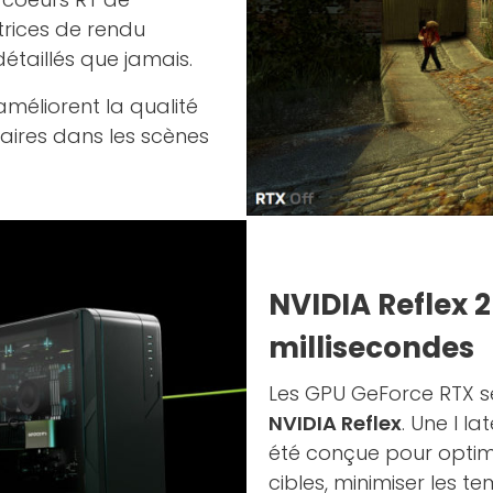
trices de rendu
étaillés que jamais.
améliorent la qualité
aires dans les scènes
NVIDIA Reflex 
millisecondes
Les GPU GeForce RTX sé
NVIDIA Reflex
. Une l la
été conçue pour optimi
cibles, minimiser les t