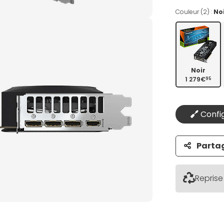
Couleur (2) :
No
Noir
1 279€
95
Config
Parta
Reprise