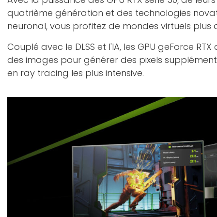
quatrième génération et des technologies nova
neuronal, vous profitez de mondes virtuels plus d
Couplé avec le DLSS et l'IA, les GPU geForce RTX 
des images pour générer des pixels supplément
en ray tracing les plus intensive.