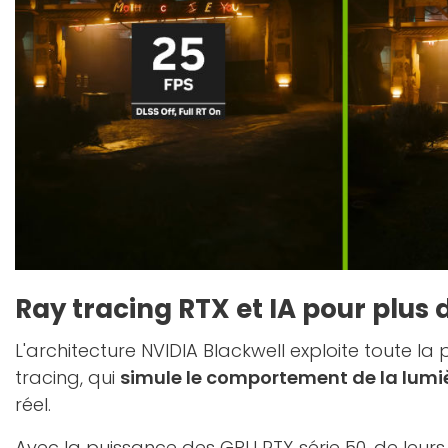
Ray tracing RTX et IA pour plus
L'architecture NVIDIA Blackwell exploite toute la
tracing, qui
simule le comportement de la lumi
réel.
Avec la puissance des GPU RTX série 50, de leur