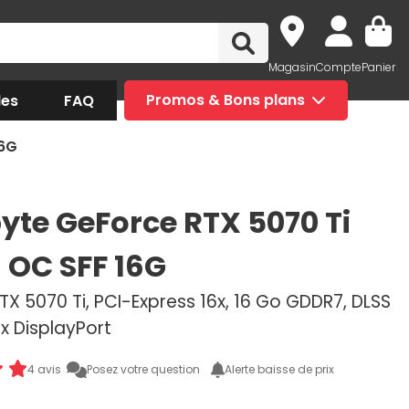
Magasin
Compte
Panier
des
FAQ
Promos & Bons plans
16G
yte GeForce RTX 5070 Ti
 OC SFF 16G
X 5070 Ti, PCI-Express 16x, 16 Go GDDR7, DLSS
3x DisplayPort
4 avis
Posez votre question
Alerte baisse de prix