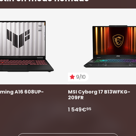
9/10
aming A16 608UP-
MSI Cyborg 17 B13WFKG-
209FR 
1 549€
95