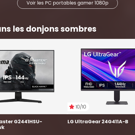
Voir les PC portables gamer 1080p
ans les donjons sombres
10/10
aster G2441HSU-
LG UltraGear 24G411A-B
wk