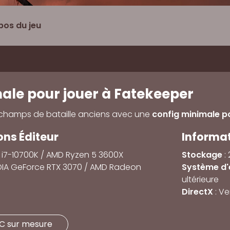
pos du jeu
ale pour jouer à Fatekeeper
s champs de bataille anciens avec une
config minimale p
s Éditeur
Informa
e i7-10700K / AMD Ryzen 5 3600X
Stockage
:
DIA GeForce RTX 3070 / AMD Radeon
Système d'
ultérieure
DirectX
: Ve
PC sur mesure