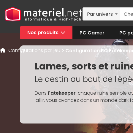
Par univers
Nos produits
PC Gamer
PC po
Configurations par jeu
Configuration PC Fatekeep
Lames, sorts et ruin
Le destin au bout de l'ép
Dans
Fatekeeper
, chaque ruine semble a
jaillir, vous avancez dans un monde dark f