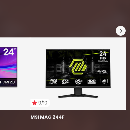
i
G
1
9/10
MSI MAG 244F