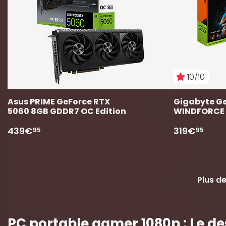
10/10
Asus PRIME GeForce RTX 
Gigabyte Ge
5060 8GB GDDR7 OC Edition
WINDFORCE
439€
319€
95
95
Plus d
PC portable gamer 1080p : Le 