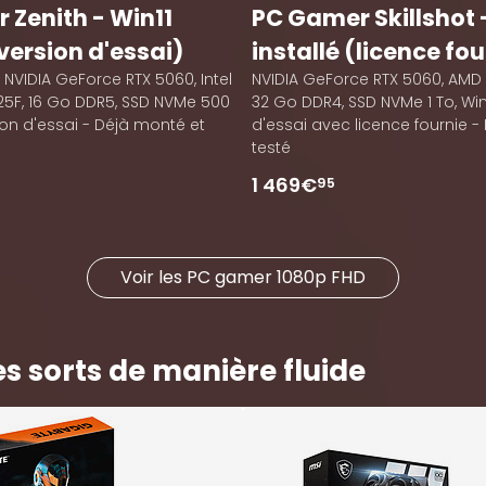
 Zenith - Win11
PC Gamer Skillshot 
(version d'essai)
installé (licence fou
, NVIDIA GeForce RTX 5060, Intel
NVIDIA GeForce RTX 5060, AMD 
225F, 16 Go DDR5, SSD NVMe 500
32 Go DDR4, SSD NVMe 1 To, Win
ion d'essai - Déjà monté et
d'essai avec licence fournie -
testé
1 469€
95
Voir les PC gamer 1080p FHD
s sorts de manière fluide