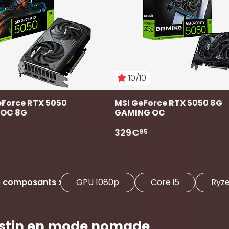
10/10
Force RTX 5050 
MSI GeForce RTX 5050 8G 
 OC 8G
GAMING OC
329€
95
e composants :
GPU 1080p
Core i5
Ryze
destin en mode nomade