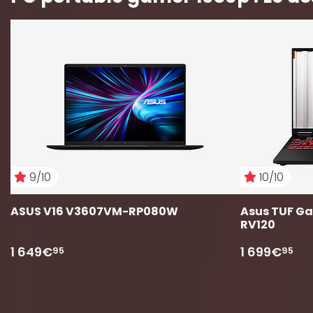
9/10
10/10
ASUS V16 V3607VM-RP080W
Asus TUF G
RV120
1 649€
1 699€
95
95