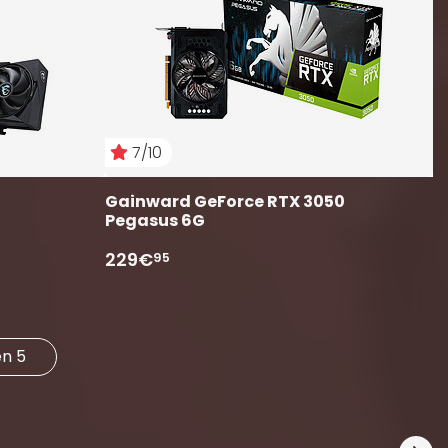
2
7/10
Gainward GeForce RTX 3050 
Pegasus 6G
229€
95
n 5