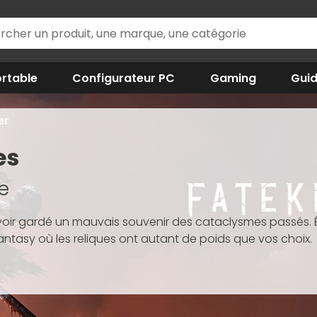
rtable
Configurateur PC
Gaming
Gui
er
es
ée
voir gardé un mauvais souvenir des cataclysmes passés. É
antasy où les reliques ont autant de poids que vos choix.