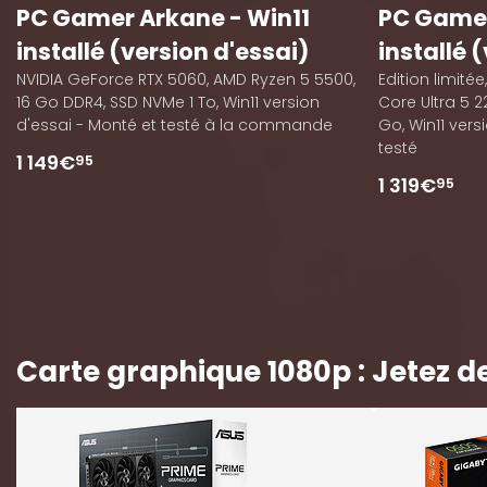
PC Gamer Arkane - Win11
PC Gamer
installé (version d'essai)
installé 
NVIDIA GeForce RTX 5060, AMD Ryzen 5 5500,
Edition limitée
16 Go DDR4, SSD NVMe 1 To, Win11 version
Core Ultra 5 
d'essai - Monté et testé à la commande
Go, Win11 vers
testé
1 149€
95
1 319€
95
Carte graphique 1080p : Jetez de