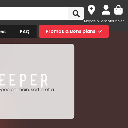
Magasin
Compte
Panier
des
FAQ
Promos & Bons plans
pée en main, sort prêt à