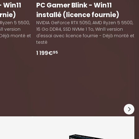
- Win11
PC Gamer Blink - Win11
rnie)
installé (licence fournie)
Ryzen 5 5500,
NVIDIA GeForce RTX 5050, AMD Ryzen 5 5500,
11 version
16 Go DDR4, SSD NVMe 1 To, Win11 version
 Déjà monté et
d'essai avec licence fournie - Déjà monté et
testé
1 199€
95
A
O