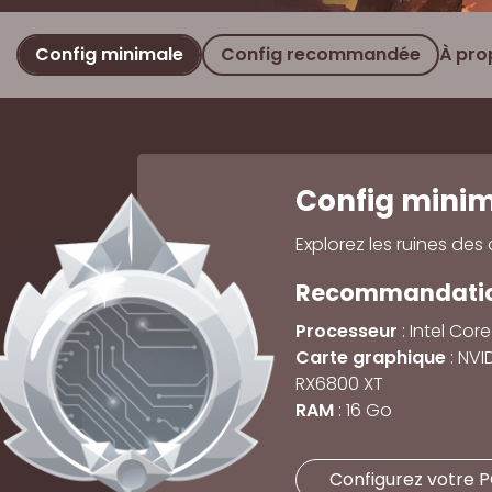
Config minimale
Config recommandée
À pro
Config minim
Explorez les ruines de
Recommandation
Processeur
: Intel Cor
Carte graphique
: NVI
RX6800 XT
RAM
: 16 Go
Configurez votre 