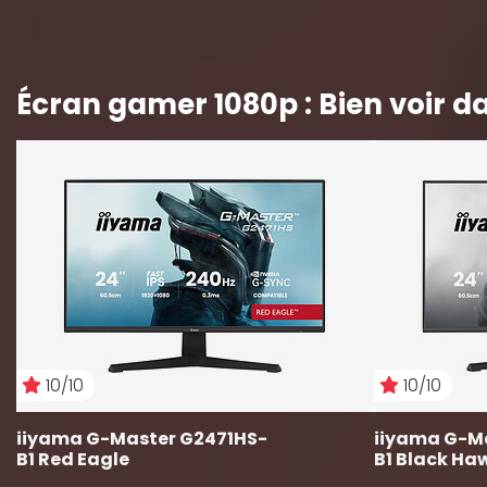
Écran gamer 1080p : Bien voir d
10/10
10/10
iiyama G-Master G2471HS-
iiyama G-M
B1 Red Eagle
B1 Black Ha