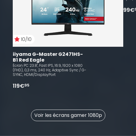
99€
10/10
iiyama G-Master G2471HS-
B1 Red Eagle
Écran PC 23.8", Fast IPS, 16:9, 1920 x 1080
(FHD), 0,3 ms, 240 Hz, Adaptive Sync / G-
SYNC, HDMI/DisplayPort
119€
95
Voir les écrans gamer 1080p