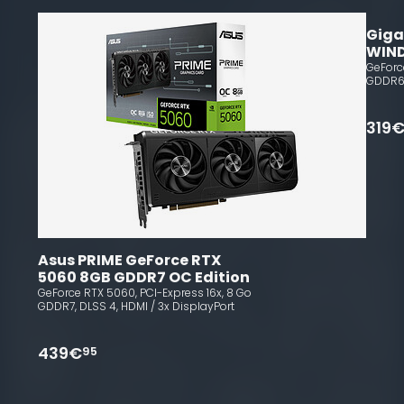
Giga
WIN
GeForc
GDDR6,
319
Asus PRIME GeForce RTX 
5060 8GB GDDR7 OC Edition
GeForce RTX 5060, PCI-Express 16x, 8 Go
GDDR7, DLSS 4, HDMI / 3x DisplayPort
439€
95