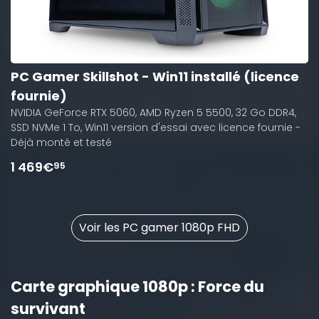
PC Gamer Skillshot - Win11 installé (licence
fournie)
NVIDIA GeForce RTX 5060, AMD Ryzen 5 5500, 32 Go DDR4,
SSD NVMe 1 To, Win11 version d'essai avec licence fournie -
Déjà monté et testé
1 469€
95
Voir les PC gamer 1080p FHD
Carte graphique 1080p : Force du
survivant
10