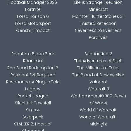
Football Manager 2026
Life is Strange : Reunion
Fortnite
Minecraft
Forza Horizon 6
Monster Hunter Stories 3 :
Forza Motorsport
Twisted Reflection
Genshin Impact
Neverness to Everness
Paralives
Phantom Blade Zero
Subnautica 2
Reanimal
The Adventures of Elliot:
Red Dead Redemption 2
The Millennium Tales
Resident Evil Requiem
The Blood of Dawnwalker
Resonance: A Plague Tale
Valorant
Legacy
Warcraft 3
Rocket League
Warhammer 40,000: Dawn
Silent Hill: Townfall
of War 4
Sims 4
World Of Warcraft
Solarpunk
World of Warcraft :
STALKER 2: Heart of
Midnight
Chornobyl