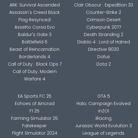
ARK: Survival Ascended
Clair Obscur : Expedition 33
Assassin's Creed Black
Counter-Strike 2
Flag Resynced
Crimson Desert
Assetto Corsa Evo
Cyberpunk 2077
Baldur's Gate 3
Death Stranding 2
Battlefield 6
Diablo 4 : Lord of Hatred
Beast of Reincarnation
Directive 8020
Borderlands 4
Dofus
Call of Duty : Black Ops 7
Dota 2
Call of Duty: Modern
Warfare 4
EA Sports FC 26
GTA 5
Echoes of Aincrad
Halo: Campaign Evolved
F1 25
inZOI
Farming Simulator 25
iRacing
Fatekeeper
Jurassic World Evolution 3
Flight Simulator 2024
League of Legends