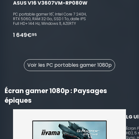
ASUS V16 V3607VM-RP080W
PC portable gamer 16", Intel Core 7 240H,
RTX 5060, RAM 32 Go, SSD 1 To, dalle IPS
Full HD+ 144 Hz, Windows 11, AZERTY
1 649€
95
Voir les PC portables gamer 1080p
Écran gamer 1080p : Paysages
épiques
10
LG U
Écran P
HD), 5
Sync, 