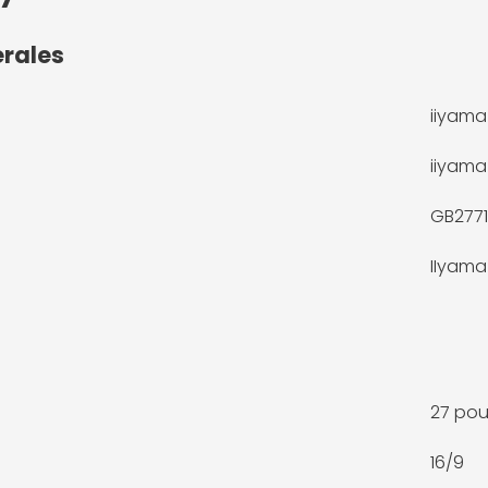
érales
iiyama
iiyama
GB2771
IIyama
27 po
16/9