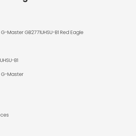
 G-Master GB2771UHSU-B1 Red Eagle
UHSU-B1
 G-Master
uces