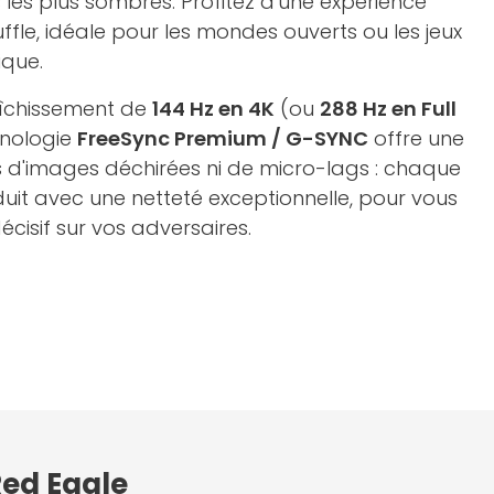
es plus sombres. Profitez d'une expérience
uffle, idéale pour les mondes ouverts ou les jeux
ique.
aîchissement de
144 Hz en 4K
(ou
288 Hz en Full
hnologie
FreeSync Premium / G-SYNC
offre une
lus d'images déchirées ni de micro-lags : chaque
it avec une netteté exceptionnelle, pour vous
isif sur vos adversaires.
Red Eagle