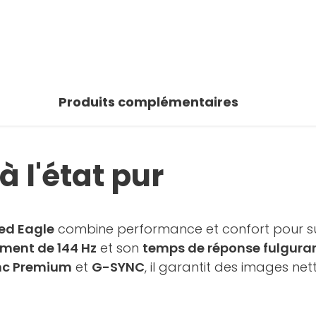
Produits complémentaires
à l'état pur
ed Eagle
combine performance et confort pour su
ement de 144 Hz
et son
temps de réponse fulguran
nc Premium
et
G-SYNC
, il garantit des images n