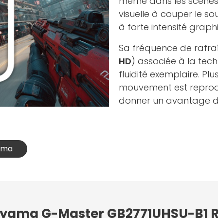
même dans les scènes l
visuelle à couper le so
à forte intensité graph
Sa fréquence de rafr
HD
) associée à la tec
fluidité exemplaire. P
mouvement est reprodu
donner un avantage déc
yama
 iiyama G-Master GB2771UHSU-B1 