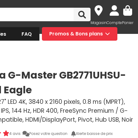
Magasin
Compte
Panier
des
FAQ
Promos & Bons plans
a G-Master GB2771UHSU-
d Eagle
7" LED 4K, 3840 x 2160 pixels, 0.8 ms (MPRT),
e IPS, 144 Hz, HDR 400, FreeSync Premium / G-
tible, HDMI/DisplayPort, Pivot, Hub USB, Noir
4 avis
Posez votre question
Alerte baisse de prix