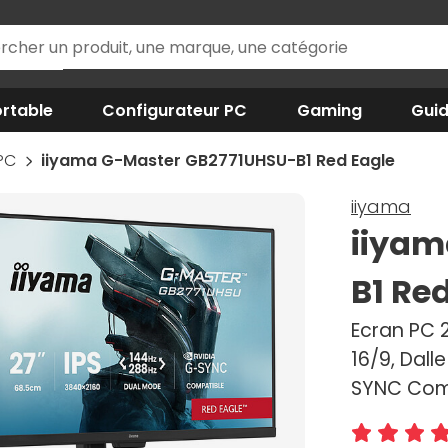
rtable
Configurateur PC
Gaming
Gui
 PC
iiyama G-Master GB2771UHSU-B1 Red Eagle
iiyama
iiyam
B1 Re
Ecran PC 2
16/9, Dall
SYNC Compa