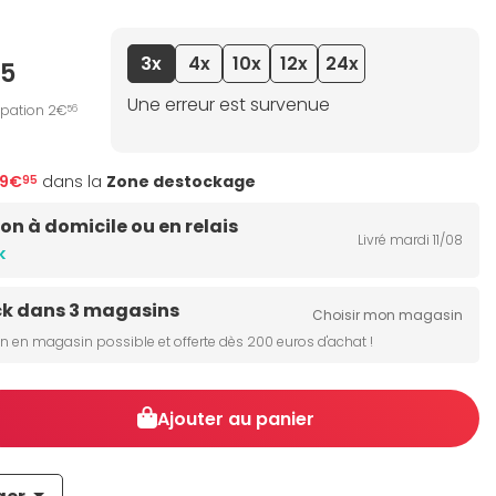
3x
4x
10x
12x
24x
95
Une erreur est survenue
ipation 2€
56
69€
dans la
Zone destockage
95
son à domicile ou en relais
Livré mardi 11/08
k
ck dans 3 magasins
Choisir mon magasin
on en magasin possible et offerte dès 200 euros d'achat !
Ajouter au panier