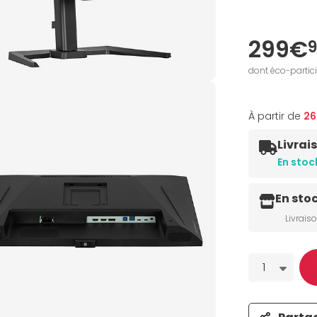
299€
dont éco-partic
À partir de
2
Livrai
En stoc
En sto
Livrais
Quantité
1