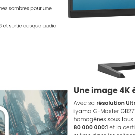
zones sombres pour une
B et sortie casque audio
Une image 4K é
Avec sa
résolution Ult
iiyama G-Master GB2771
homogènes sous tous l
80 000 000:1
et la cert