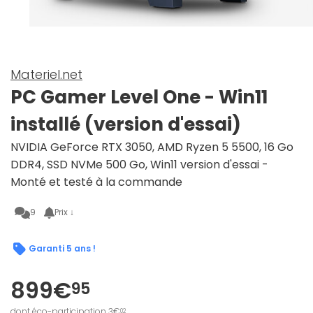
Materiel.net
PC Gamer Level One - Win11
installé (version d'essai)
NVIDIA GeForce RTX 3050, AMD Ryzen 5 5500, 16 Go
DDR4, SSD NVMe 500 Go, Win11 version d'essai -
Monté et testé à la commande
9
Prix ↓
Garanti 5 ans !
899€
95
dont éco-participation 3€
02