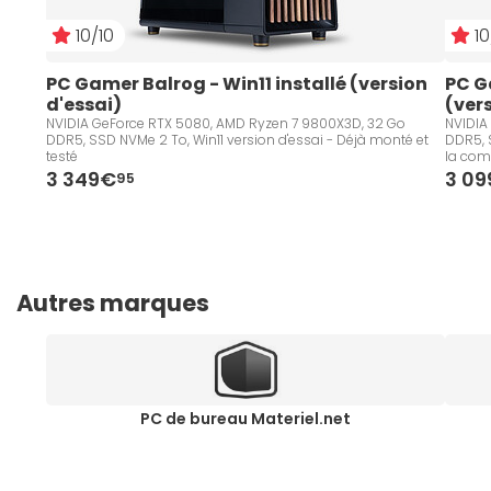
10/10
10
PC Gamer Balrog - Win11 installé (version 
PC G
d'essai)
(ver
NVIDIA GeForce RTX 5080, AMD Ryzen 7 9800X3D, 32 Go
NVIDIA
DDR5, SSD NVMe 2 To, Win11 version d'essai - Déjà monté et
DDR5, S
testé
la co
3 349€
3 0
95
Autres marques
PC de bureau Materiel.net