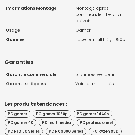
Informations Montage
Montage après
commande - Délai à
prévoir
Usage
Gamer
Gamme
Jouer en Full HD / 1080p
Garanties
Garantie commerciale
5 années vendeur
Garanties légales
Voir les modalités
Les produits tendances :
PC gamer
PC gamer 1080p
PC gamer 1440p
PC gamer 4K
PC multimédia
PC professionnel
PC RTX 50 Series
PC RX 9000 Series
PC Ryzen X3D