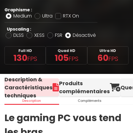
Graphisme :
Medium
Ultra
RTX On
Upscaling :
DLSS
XESS
FSR
Désactivé
Full HD
Quad HD
Ultra HD
130
105
60
FPS
FPS
FPS
Description &
Produits
Caractéristiques
Que
complémentaires
techniques
Description
Compléments
Le gaming PC vous tend
les bras