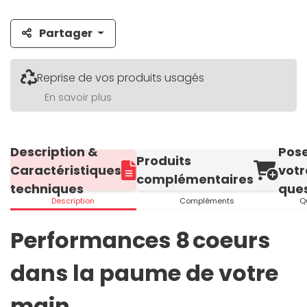
Partager
Reprise de vos produits usagés
En savoir plus
Description &
Pos
Produits
Caractéristiques
votr
complémentaires
techniques
ques
Description
Compléments
Q
Performances 8 coeurs
dans la paume de votre
main