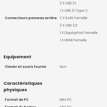
2 X
USB 3.1
1 X
USB 3.1 Type C
Connecteurs panneau arrière
2 X
RJ45 Femelle
2 X
USB 2.0
1 X
DisplayPort Femelle
1 X
HDMI Femelle
Equipement
Clavier et souris fournis
Non
Caractéristiques
physiques
Format de PC
Mini PC