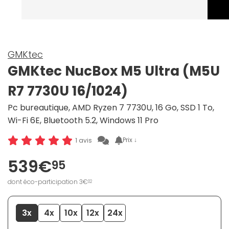
GMKtec
GMKtec NucBox M5 Ultra (M5U
R7 7730U 16/1024)
Pc bureautique, AMD Ryzen 7 7730U, 16 Go, SSD 1 To,
Wi-Fi 6E, Bluetooth 5.2, Windows 11 Pro
Prix ↓
1 avis
539€
95
dont éco-participation 3€
02
3x
4x
10x
12x
24x