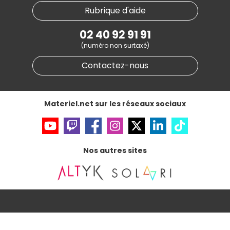
Nos marques
Materiel.net recrute
Rubrique d'aide
Conditions générales de vente
Notre programme d'affiliation
Marketplace
Partenariat & Sponsoring
02 40 92 91 91
Informations légales
(numéro non surtaxé)
Données personnelles
et
cookies
Gérer vos cookies
Contactez-nous
Accessibilité : non conforme
Materiel.net sur les réseaux sociaux
Nos autres sites