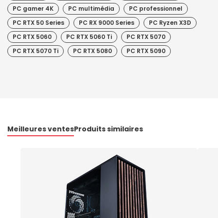
PC gamer 4K
PC multimédia
PC professionnel
PC RTX 50 Series
PC RX 9000 Series
PC Ryzen X3D
PC RTX 5060
PC RTX 5060 Ti
PC RTX 5070
PC RTX 5070 Ti
PC RTX 5080
PC RTX 5090
Meilleures ventes
Produits similaires