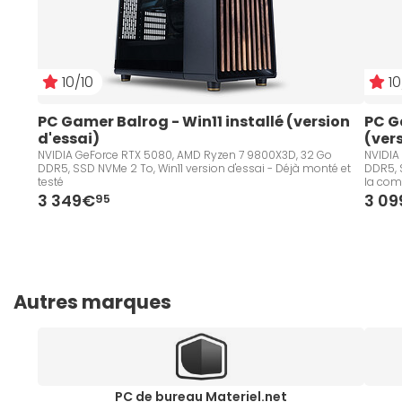
10/10
10
PC Gamer Balrog - Win11 installé (version 
PC G
d'essai)
(ver
NVIDIA GeForce RTX 5080, AMD Ryzen 7 9800X3D, 32 Go
NVIDIA
DDR5, SSD NVMe 2 To, Win11 version d'essai - Déjà monté et
DDR5, S
testé
la co
3 349€
3 0
95
Autres marques
PC de bureau Materiel.net