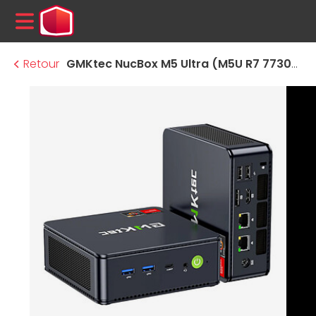
MENU
Retour
GMKtec NucBox M5 Ultra (M5U R7 7730U 16/1024)