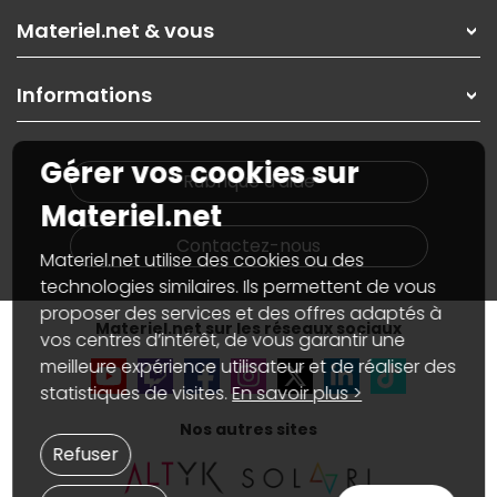
Rubrique d'aide / FAQ
Nos solutions pour les pros
Materiel.net & vous
Paiement, livraison
Contactez-nous
Garanties
,
Pack Zen
On répare votre PC portable
SAV, demander un retour
Informations
On rachète votre carte graphique
Informations
PC sur mesure : Votre RDV personnalisé
Guides d'achats et tutoriels
Plan du site
Notre démarche écologique
Gérer vos cookies sur
Nos marques
Materiel.net recrute
Rubrique d'aide
Conditions générales de vente
Notre programme d'affiliation
Materiel.net
Marketplace
Partenariat & Sponsoring
Informations légales
Contactez-nous
Materiel.net utilise des cookies ou des
Données personnelles
et
cookies
Gérer vos cookies
technologies similaires. Ils permettent de vous
Accessibilité : non conforme
proposer des services et des offres adaptés à
Materiel.net sur les réseaux sociaux
vos centres d’intérêt, de vous garantir une
meilleure expérience utilisateur et de réaliser des
statistiques de visites.
En savoir plus >
Nos autres sites
Refuser