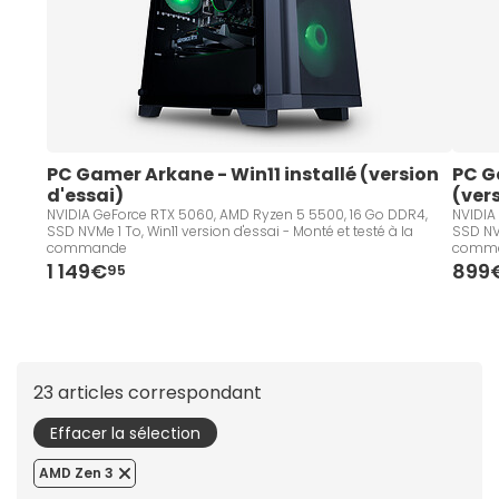
PC Gamer Arkane - Win11 installé (version 
PC Ga
d'essai)
(ver
NVIDIA GeForce RTX 5060, AMD Ryzen 5 5500, 16 Go DDR4,
NVIDIA
SSD NVMe 1 To, Win11 version d'essai - Monté et testé à la
SSD NVM
commande
comm
1 149€
899
95
23 articles correspondant
Effacer la sélection
AMD Zen 3