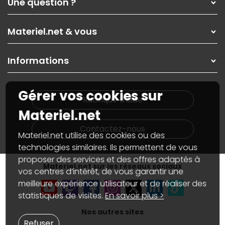
Une question ?
Nos services
Les magasins Materiel.net
Rubrique d'aide / FAQ
Nos solutions pour les pros
Materiel.net & vous
Paiement, livraison
Contactez-nous
Garanties
,
Pack Zen
On répare votre PC portable
SAV, demander un retour
Informations
On rachète votre carte graphique
Informations
PC sur mesure : Votre RDV personnalisé
Guides d'achats et tutoriels
Plan du site
Notre démarche écologique
Gérer vos cookies sur
Nos marques
Materiel.net recrute
Rubrique d'aide
Conditions générales de vente
Notre programme d'affiliation
Materiel.net
Marketplace
Partenariat & Sponsoring
Informations légales
Contactez-nous
Materiel.net utilise des cookies ou des
Données personnelles
et
cookies
Gérer vos cookies
technologies similaires. Ils permettent de vous
Accessibilité : non conforme
proposer des services et des offres adaptés à
Materiel.net sur les réseaux sociaux
vos centres d’intérêt, de vous garantir une
meilleure expérience utilisateur et de réaliser des
statistiques de visites.
En savoir plus >
Nos autres sites
Refuser