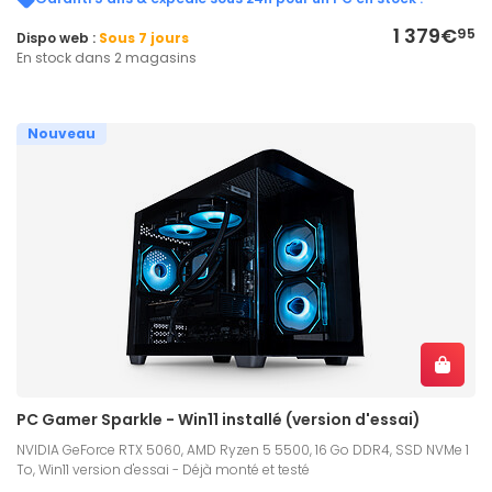
1 379€
95
Dispo web :
Sous 7 jours
En stock dans 2 magasins
Nouveau
PC Gamer Sparkle - Win11 installé (version d'essai)
NVIDIA GeForce RTX 5060, AMD Ryzen 5 5500, 16 Go DDR4, SSD NVMe 1
To, Win11 version d'essai - Déjà monté et testé