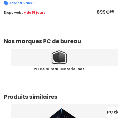
Garanti 5 ans !
899€
95
Dispo web :
+ de 15 jours
Nos marques PC de bureau
PC de bureau Materiel.net
Produits similaires
PC d