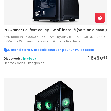
PC Gamer Hellfest Valley - Win11 installé (version d'essai)
AMD Radeon RX 9060 XT 16 Go, AMD Ryzen 7 5700X, 32 Go DDR4, SSD
NVMe 1 To, Win11 version d'essai - Déjà monté et testé
Garanti 5 ans & expédié sous 24h pour un PC en stock !
1 649€
95
Dispo web :
En stock
En stock dans 3 magasins