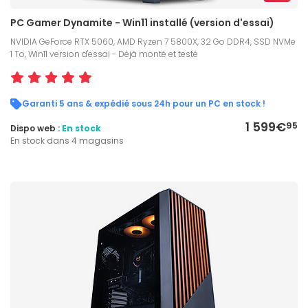
PC Gamer Dynamite - Win11 installé (version d'essai)
NVIDIA GeForce RTX 5060, AMD Ryzen 7 5800X, 32 Go DDR4, SSD NVMe
1 To, Win11 version d'essai - Déjà monté et testé
Garanti 5 ans & expédié sous 24h pour un PC en stock !
1 599€
95
Dispo web :
En stock
En stock dans 4 magasins