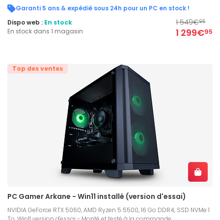
Garanti 5 ans & expédié sous 24h pour un PC en stock !
1 549€
Dispo web :
En stock
95
1 299€
En stock dans 1 magasin
95
Top des ventes
PC Gamer Arkane - Win11 installé (version d'essai)
NVIDIA GeForce RTX 5060, AMD Ryzen 5 5500, 16 Go DDR4, SSD NVMe 1
To, Win11 version d'essai - Monté et testé à la commande