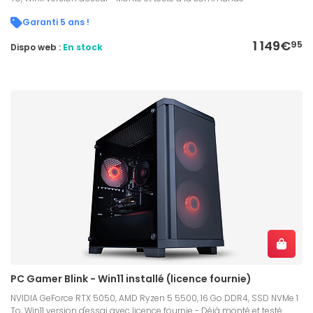
Garanti 5 ans !
1 149€
95
Dispo web :
En stock
PC Gamer Blink - Win11 installé (licence fournie)
NVIDIA GeForce RTX 5050, AMD Ryzen 5 5500, 16 Go DDR4, SSD NVMe 1
To, Win11 version d'essai avec licence fournie - Déjà monté et testé