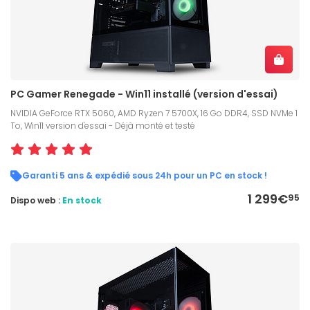
PC Gamer Renegade - Win11 installé (version d'essai)
NVIDIA GeForce RTX 5060, AMD Ryzen 7 5700X, 16 Go DDR4, SSD NVMe 1
To, Win11 version d'essai - Déjà monté et testé
Garanti 5 ans & expédié sous 24h pour un PC en stock !
1 299€
95
Dispo web :
En stock