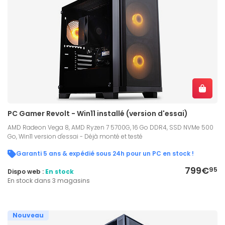
PC Gamer Revolt - Win11 installé (version d'essai)
AMD Radeon Vega 8, AMD Ryzen 7 5700G, 16 Go DDR4, SSD NVMe 500
Go, Win11 version d'essai - Déjà monté et testé
Garanti 5 ans & expédié sous 24h pour un PC en stock !
799€
95
Dispo web :
En stock
En stock dans 3 magasins
Nouveau