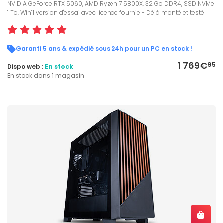
NVIDIA GeForce RTX 5060, AMD Ryzen 7 5800X, 32 Go DDR4, SSD NVMe
1 To, Win11 version d'essai avec licence fournie - Déjà monté et testé
Garanti 5 ans & expédié sous 24h pour un PC en stock !
1 769€
95
Dispo web :
En stock
En stock dans 1 magasin