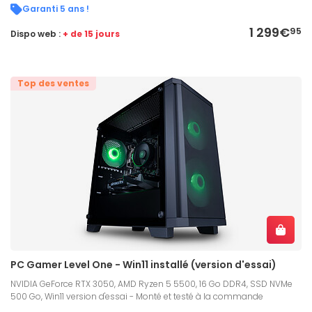
Garanti 5 ans !
1 299€
95
Dispo web :
+ de 15 jours
Top des ventes
PC Gamer Level One - Win11 installé (version d'essai)
NVIDIA GeForce RTX 3050, AMD Ryzen 5 5500, 16 Go DDR4, SSD NVMe
500 Go, Win11 version d'essai - Monté et testé à la commande