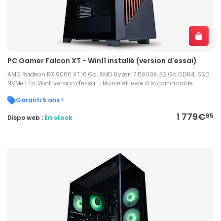
PC Gamer Falcon XT - Win11 installé (version d'essai)
AMD Radeon RX 9060 XT 16 Go, AMD Ryzen 7 5800X, 32 Go DDR4, SSD
NVMe 1 To, Win11 version d'essai - Monté et testé à la commande
Garanti 5 ans !
1 779€
95
Dispo web :
En stock