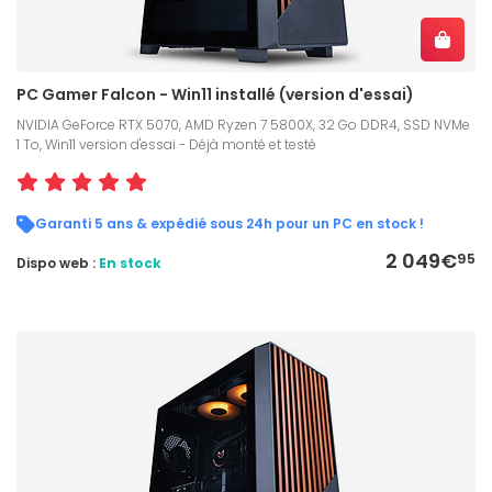
PC Gamer Falcon - Win11 installé (version d'essai)
NVIDIA GeForce RTX 5070, AMD Ryzen 7 5800X, 32 Go DDR4, SSD NVMe
1 To, Win11 version d'essai - Déjà monté et testé
Garanti 5 ans & expédié sous 24h pour un PC en stock !
2 049€
95
Dispo web :
En stock