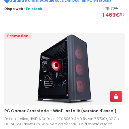
Garanti 5 ans & expédié sous 24h pour un PC en stock !
1 719€
Dispo web :
En stock
95
1 469€
95
Promotion
PC Gamer Crossfade - Win11 installé (version d'essai)
Edition limitée, NVIDIA GeForce RTX 5060, AMD Ryzen 7 5700X, 32 Go
DDR4, SSD NVMe 1 To, Win11 version d'essai - Déjà monté et testé