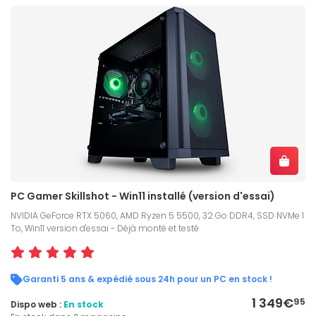
PC Gamer Skillshot - Win11 installé (version d'essai)
NVIDIA GeForce RTX 5060, AMD Ryzen 5 5500, 32 Go DDR4, SSD NVMe 1
To, Win11 version d'essai - Déjà monté et testé
Garanti 5 ans & expédié sous 24h pour un PC en stock !
1 349€
95
Dispo web :
En stock