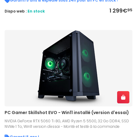
Garanti 5 ans & expédié sous 24h pour un PC en stock !
1 299€
95
Dispo web :
En stock
PC Gamer Skillshot EVO - Win11 installé (version d'essai)
NVIDIA GeForce RTX 5060 Ti 8G, AMD Ryzen 5 5500, 32 Go DDR4, SSD
NVMe 1 To, Win11 version d'essai - Monté et testé à la commande
Garanti 5 ans !