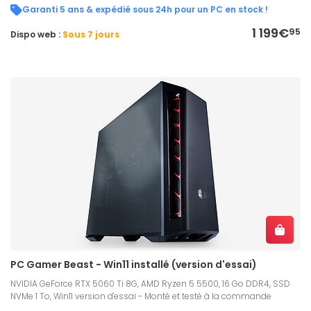
Garanti 5 ans & expédié sous 24h pour un PC en stock !
1 199€
95
Dispo web :
Sous 7 jours
PC Gamer Beast - Win11 installé (version d'essai)
NVIDIA GeForce RTX 5060 Ti 8G, AMD Ryzen 5 5500, 16 Go DDR4, SSD
NVMe 1 To, Win11 version d'essai - Monté et testé à la commande