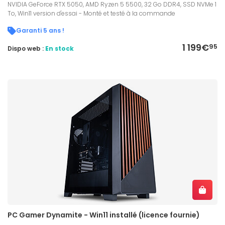
NVIDIA GeForce RTX 5050, AMD Ryzen 5 5500, 32 Go DDR4, SSD NVMe 1
To, Win11 version d'essai - Monté et testé à la commande
Garanti 5 ans !
1 199€
95
Dispo web :
En stock
PC Gamer Dynamite - Win11 installé (licence fournie)