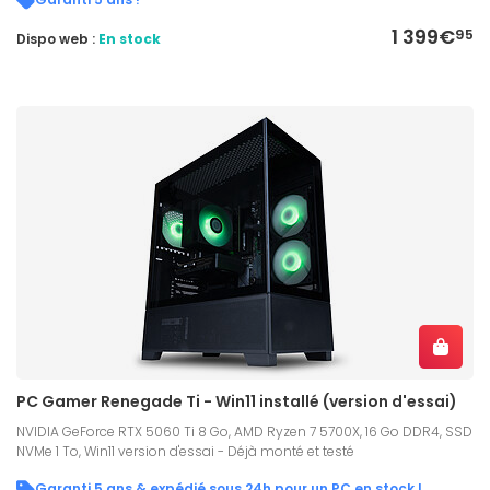
1 399€
95
Dispo web :
En stock
PC Gamer Renegade Ti - Win11 installé (version d'essai)
NVIDIA GeForce RTX 5060 Ti 8 Go, AMD Ryzen 7 5700X, 16 Go DDR4, SSD
NVMe 1 To, Win11 version d'essai - Déjà monté et testé
Garanti 5 ans & expédié sous 24h pour un PC en stock !