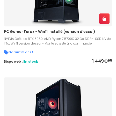
PC Gamer Furax - Win11 installé (version d'essai)
NVIDIA GeForce RTX 5060, AMD Ryzen 7 5700X, 32 Go DDR4, SSD NVMe
1 To, Win11 version d'essai - Monté et testé à la commande
Garanti 5 ans !
1 449€
95
Dispo web :
En stock