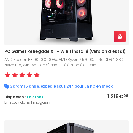
PC Gamer Renegade XT - Win11 installé (version d'essai)
AMD Radeon RX 9060 XT 8 Go, AMD Ryzen 7 5700X, 16 Go DDR4, SSD
NVMe 1 To, Win11 version d'essai - Déjà monté et testé
Garanti 5 ans & expédié sous 24h pour un PC en stock !
1 219€
96
Dispo web :
En stock
En stock dans 1 magasin